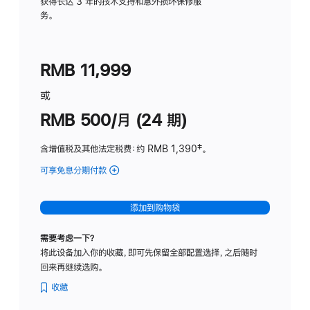
务
获得长达 3 年的技术支持和意外损坏保修服
务。
计
划
(适
RMB 11,999
用
于
或
Studio
RMB 500/月 (24 期)
Display
含增值税及其他法定税费
：约 RMB 1,390
脚
‡。
注
可享免息分期付款
(Studio
Display
-
添加到购物袋
标
准
需要考虑一下？
玻
将此设备加入你的收藏，即可先保留全部配置选择，之后随时
璃
回来再继续选购。
面
板
收藏
-