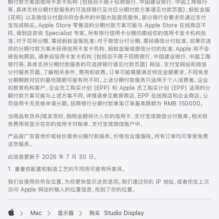
期付款方案由信用卡发卡机构 (包括但不限于招商银行、中国建设银行、中国工商银行
等，具体支持分期付款服务的可选择银行及对应分期付款方案请见付款页面)、蚂蚁金服
(花呗) 以及微信分付面向符合条件的中国大陆居民提供。部分银行会要求你通过支付
宝完成购买。Apple Store 零售店的分期付款方案可能与 Apple Store 在线商店不
同，请到店咨询 Specialist 专家。所有银行信用卡分期均需经你的信用卡发卡机构批
准；对于花呗分期，需经蚂蚁金服批准；对于微信分付分期，需经微信分付批准。如果你选
择的分期付款方案未获得信用卡发卡机构、蚂蚁金服或微信分付的批准，Apple 将不会
被告知原因。请参阅信用卡发卡机构 (包括但不限于招商银行、中国建设银行、中国工商
银行等，具体支持分期付款服务的可选择银行请见付款页面) 网站、支付宝网站和微信
分付服务页面，了解相关条件、费用和收费。订单可能需要满足特定金额要求，不同免息
分期期数对应的最低限额可能有所不同。上述分期付款服务只适用于个人消费者。企业
和教育机构客户、企业员工购买计划 (EPP) 和 Apple 员工购买计划 (EPP) 适用的分
期付款方案可能与上述方案不同，详情请参见教育商店、EPP 在线商店和企业商店。公
司信用卡无资格申请分期。招商银行分期付款单笔订单最高限额为 RMB 150000。
当商品有货并/或发货时，购物金额将计入你的信用卡、支付宝或微信分付账单。相关财
务费用将显示在你的信用卡对账单、支付宝或微信账户中。
产品按广告宣传价或标价提供分期付款服务。价格包含增值税。所有订单均可享受免费
送货服务。
此信息更新于 2026 年 7 月 30 日。
1. 重量依配置和制造工艺的不同而可能有所差异。
我们会使用你所在位置，为你更快显示送货选项。我们通过你的 IP 地址，或者你在上次
访问 Apple 网站时输入的位置信息，找到了你的位置。
Mac
显示器
购买 Studio Display