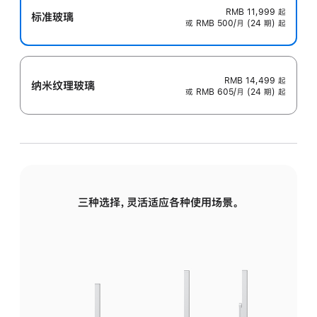
RMB 11,999
起
标准玻璃
或 RMB 500/月 (24 期) 起
RMB 14,499
起
纳米纹理玻璃
或 RMB 605/月 (24 期) 起
三种选择，灵活适应各种使用场景。
标