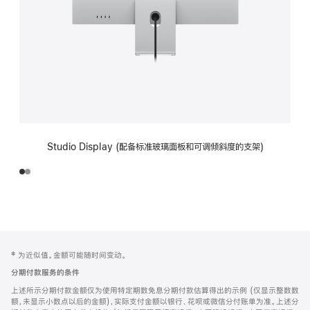
Studio Display (配备标准玻璃面板和可调倾斜度的支架)
网
脚
‡ 为近似值。金额可能随时间变动。
注
页
分期付款服务的条件
页
上述所示分期付款金额仅为使用特定期数免息分期付款估算得出的示例 (仅显示整数数
脚
额，未显示小数点以后的金额)，实际支付金额以银行、花呗或微信分付账单为准。上述分