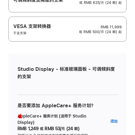
或 RMB 625/月 (24 期) 起
VESA 支架转换器
RMB 11,999
或 RMB 500/月 (24 期) 起
不含支架
Studio Display - 标准玻璃面板 - 可调倾斜度
的支架
是否要添加 AppleCare+ 服务计划？
AppleCare+ 服务计划 (适用于 Studio
AppleC
添加
Display)
服
RMB 1,249
或
RMB 53/月 (24 期)