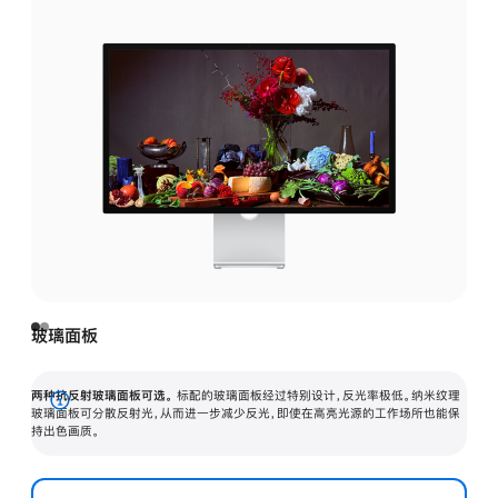
玻璃面板
两种抗反射玻璃面板可选。
标配的玻璃面板经过特别设计，反光率极低。纳米纹理
展
玻璃面板可分散反射光，从而进一步减少反光，即使在高亮光源的工作场所也能保
持出色画质。
开