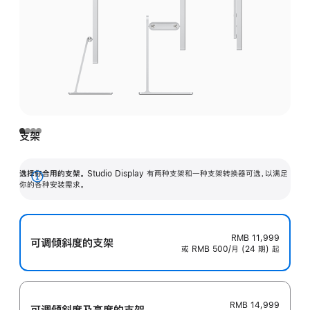
支架
选择你合用的支架。
Studio Display 有两种支架和一种支架转换器可选，以满足
展
你的各种安装需求。
开
RMB 11,999
可调倾斜度的支架
或 RMB 500/月 (24 期) 起
RMB 14,999
可调倾斜度及高‍度的支‍架