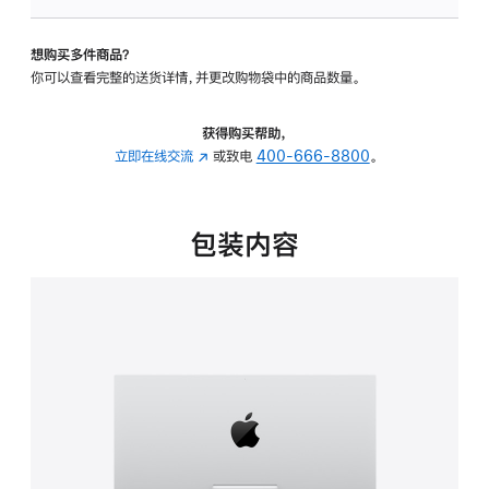
可
调
想购买多件商品？
倾
你可以查看完整的送货详情，并更改购物袋中的商品数量。
斜
度
的
获得购买帮助，
支
立即在线交流
(在
或致电
400-666-8800
。
架
新
的
窗
分
口
包装内容
期
中
付
打
款
开)
选
项)