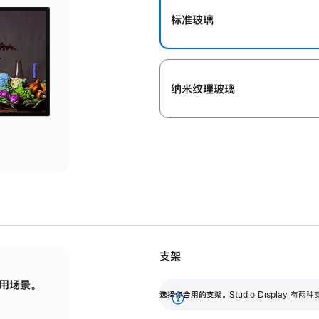
标准玻璃
纳米纹理玻璃
支架
用场景。
标配可调倾斜度的支架，提供 30 度的倾斜度
选
选择你合用的支架。
Studio Display
调节范围。
展