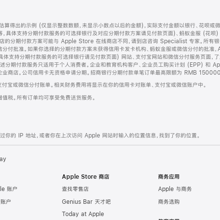
算得出的示例 (仅显示整数数额，未显示小数点以后的金额)，实际支付金额以银行、花呗或
等，具体支持分期付款服务的可选择银行及对应分期付款方案请见付款页面)、蚂蚁金服 (花呗
售店的分期付款方案可能与 Apple Store 在线商店不同，请到店咨询 Specialist 专
分付批准。如果你选择的分期付款方案未获得信用卡发卡机构、蚂蚁金服或微信分付的批准，Ap
具体支持分期付款服务的可选择银行请见付款页面) 网站、支付宝网站和微信分付服务页面，
期付款服务只适用于个人消费者。企业和教育机构客户、企业员工购买计划 (EPP) 和 Appl
企业商店。公司信用卡无资格申请分期。招商银行分期付款单笔订单最高限额为 RMB 150000
支付宝或微信分付账单。相关财务费用将显示在你的信用卡对账单、支付宝或微信账户中。
增值税。所有订单均可享受免费送货服务。
的 IP 地址，或者你在上次访问 Apple 网站时输入的位置信息，找到了你的位置。
ay
Apple Store 商店
商务应用
le 账户
查找零售店
Apple 与商务
e 账户
Genius Bar 天才吧
商务选购
Today at Apple