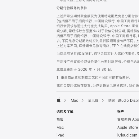
‡ 为近似值。金额可能随时间变动。
注
页
分期付款服务的条件
页
上述所示分期付款金额仅为使用特定期数免息分期付款估
脚
(包括但不限于招商银行、中国建设银行、中国工商银行
银行会要求你通过支付宝完成购买。Apple Store 零
呗分期，需经蚂蚁金服批准；对于微信分付分期，需经微信
括但不限于招商银行、中国建设银行、中国工商银行等，
求，不同免息分期期数对应的最低限额可能有所不同。上述分
上述方案不同，详情请参见教育商店、EPP 在线商店和
当商品有货并/或发货时，购物金额将计入你的信用卡、
产品按广告宣传价或标价提供分期付款服务。价格包含
此信息更新于 2026 年 7 月 30 日。
1. 重量依配置和制造工艺的不同而可能有所差异。
我们会使用你所在位置，为你更快显示送货选项。我们通过你
Mac
显示器
购买 Studio Displ
Apple
选购及了解
账户
商店
管理你的 App
Mac
Apple Stor
iPad
iCloud.com