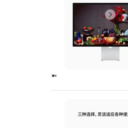
上
下
一
一
张
张
图
图
库
库
图
图
片
片
-
-
玻
玻
璃
璃
三种选择，灵活适应各种使
面
面
板
板