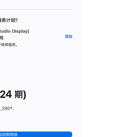
 服务计划？
dio Display)
AppleCare+
添加
期)
服
坏保修服务。
务
计
划
(适
用
于
24 期)
Studio
Display)
1,390
脚
‡。
注
加到购物袋