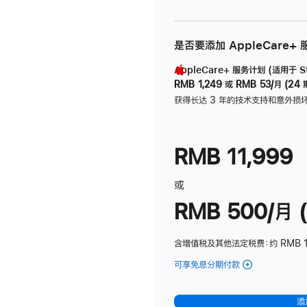
是否要添加 AppleCare+
AppleCare+ 服务计划 (适用于 Stu
RMB 1,249
或
RMB 53/月 (24 
获得长达 3 年的技术支持和意外损
RMB 11,999
或
RMB 500/月 (
含增值税及其他法定税费
：约 RMB 
可享免息分期付款
(Studio
Display
-
添