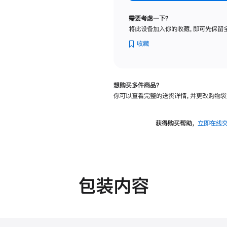
标
准
需要考虑一下？
玻
将此设备加入你的收藏，即可先保留
璃
面
收藏
板
-
可
想购买多件商品？
调
你可以查看完整的送货详情，并更改购物袋
倾
斜
度
获得购买帮助，
立即在线
的
支
架
的
分
包装内容
期
付
款
选
项)