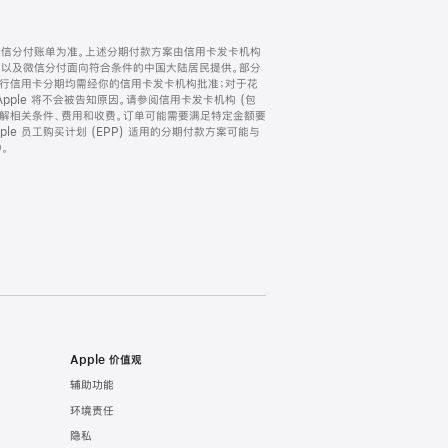
微信分付账单为准。上述分期付款方案由信用卡发卡机构
) 以及微信分付面向符合条件的中国大陆居民提供。部分
家。所有银行信用卡分期均需经你的信用卡发卡机构批准；对于花
ple 将不会被告知原因。请参阅信用卡发卡机构 (包
了解相关条件、费用和收费。订单可能需要满足特定金额要
e 员工购买计划 (EPP) 适用的分期付款方案可能与
。
Apple 价值观
辅助功能
环境责任
隐私