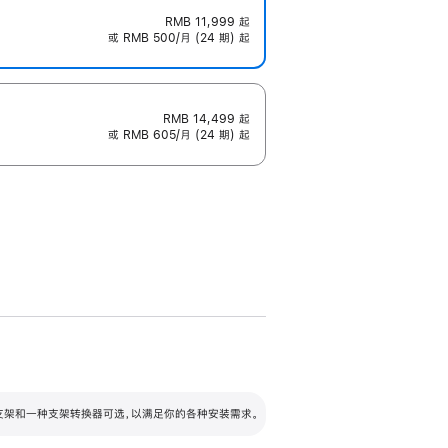
RMB 11,999
起
或 RMB 500/月 (24 期) 起
RMB 14,499
起
或 RMB 605/月 (24 期) 起
配可调倾斜度及高度的支架，额外增加 105
VESA 支架转换器
 有两种支架和一种支架转换器可选，以满足你的各种安装需求。
毫米的高度调节范围。
容的支架 (未随附)