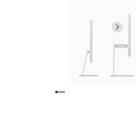
上
下
一
一
张
张
图
图
库
库
图
图
片
片
-
-
支
支
架
架