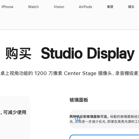
iPhone
Watch
Vision
AirPods
家居
娱乐
购买 Studio Display
桌上视角功能的 1200 万像素 Center Stage 摄像头、录音棚
玻璃面板
，可减少使用
纳米纹理玻璃面板可进一步减少反光，即使在
两种抗反射玻璃面板可选。
标配的玻璃面板经
。
有高亮光源的场所使用，也能保持出色画质。
展
光，从而进一步减少反光，即使在高亮光源的工
开