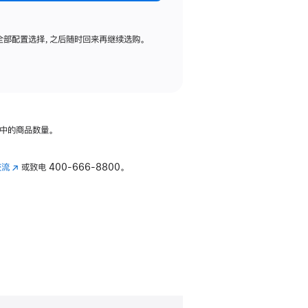
全部配置选择，之后随时回来再继续选购。
中的商品数量。
交流
(在
或致电
400-666-8800。
新
窗
口
中
打
开)