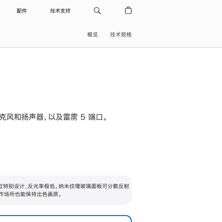
配件
技术支持
概览
技术规格
级麦克风和扬声器，以及雷雳 5 端口。
过特别设计，反光率极低。纳米纹理玻璃面板可分散反射
作场所也能保持出色画质。