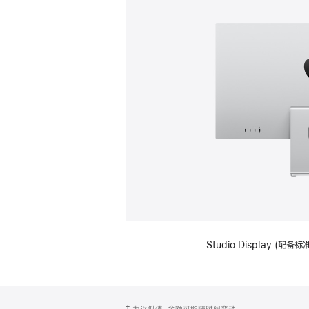
Studio Display (
网
脚