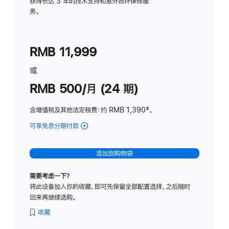
务
获得长达 3 年的技术支持和意外损坏保修服
务。
计
划
(适
RMB 11,999
用
于
或
Studio
RMB 500/月 (24 期)
Display
含增值税及其他法定税费
：约 RMB 1,390
脚
‡。
注
可享免息分期付款
(Studio
Display
-
添加到购物袋
标
准
需要考虑一下？
玻
将此设备加入你的收藏，即可先保留全部配置选择，之后随时
璃
回来再继续选购。
面
板
收藏
-