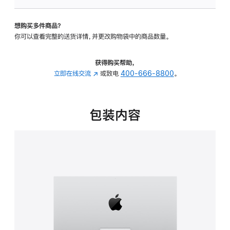
可
调
想购买多件商品？
倾
你可以查看完整的送货详情，并更改购物袋中的商品数量。
斜
度
的
获得购买帮助，
支
立即在线交流
(在
或致电
400-666-8800
。
架
新
的
窗
分
口
包装内容
期
中
付
打
款
开)
选
项)