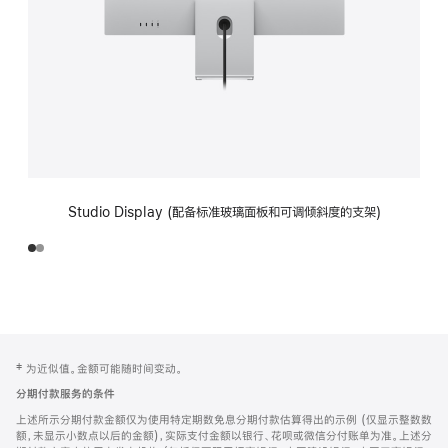
Studio Display (配备标准玻璃面板和可调倾斜度的支架)
网
脚
‡ 为近似值。金额可能随时间变动。
注
页
分期付款服务的条件
页
上述所示分期付款金额仅为使用特定期数免息分期付款估算得出的示例 (仅显示整数数
脚
额，未显示小数点以后的金额)，实际支付金额以银行、花呗或微信分付账单为准。上述分