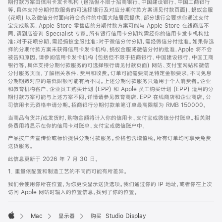
期付款方案由信用卡发卡机构 (包括但不限于招商银行、中国建设银行、中国工商银行
等，具体支持分期付款服务的可选择银行及对应分期付款方案请见付款页面)、蚂蚁金服
(花呗) 以及微信分付面向符合条件的中国大陆居民提供。部分银行会要求你通过支付
宝完成购买。Apple Store 零售店的分期付款方案可能与 Apple Store 在线商店不
同，请到店咨询 Specialist 专家。所有银行信用卡分期均需经你的信用卡发卡机构批
准；对于花呗分期，需经蚂蚁金服批准；对于微信分付分期，需经微信分付批准。如果你选
择的分期付款方案未获得信用卡发卡机构、蚂蚁金服或微信分付的批准，Apple 将不会
被告知原因。请参阅信用卡发卡机构 (包括但不限于招商银行、中国建设银行、中国工商
银行等，具体支持分期付款服务的可选择银行请见付款页面) 网站、支付宝网站和微信
分付服务页面，了解相关条件、费用和收费。订单可能需要满足特定金额要求，不同免息
分期期数对应的最低限额可能有所不同。上述分期付款服务只适用于个人消费者。企业
和教育机构客户、企业员工购买计划 (EPP) 和 Apple 员工购买计划 (EPP) 适用的分
期付款方案可能与上述方案不同，详情请参见教育商店、EPP 在线商店和企业商店。公
司信用卡无资格申请分期。招商银行分期付款单笔订单最高限额为 RMB 150000。
当商品有货并/或发货时，购物金额将计入你的信用卡、支付宝或微信分付账单。相关财
务费用将显示在你的信用卡对账单、支付宝或微信账户中。
产品按广告宣传价或标价提供分期付款服务。价格包含增值税。所有订单均可享受免费
送货服务。
此信息更新于 2026 年 7 月 30 日。
1. 重量依配置和制造工艺的不同而可能有所差异。
我们会使用你所在位置，为你更快显示送货选项。我们通过你的 IP 地址，或者你在上次
访问 Apple 网站时输入的位置信息，找到了你的位置。
Mac
显示器
购买 Studio Display