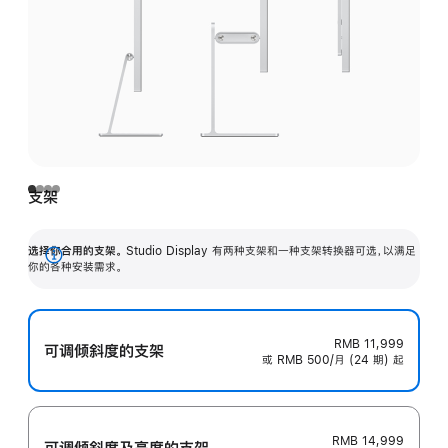
支架
选择你合用的支架。
Studio Display 有两种支架和一种支架转换器可选，以满足
展
你的各种安装需求。
开
RMB 11,999
可调倾斜度的支架
或 RMB 500/月 (24 期) 起
RMB 14,999
可调倾斜度及高‍度的支‍架