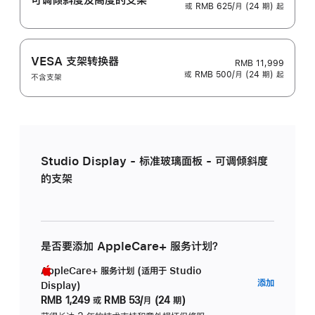
或 RMB 625/月 (24 期) 起
VESA 支架转换器
RMB 11,999
或 RMB 500/月 (24 期) 起
不含支架
Studio Display - 标准玻璃面板 - 可调倾斜度
的支架
是否要添加 AppleCare+ 服务计划？
AppleCare+ 服务计划 (适用于 Studio
AppleC
添加
Display)
服
RMB 1,249
或
RMB 53/月 (24 期)