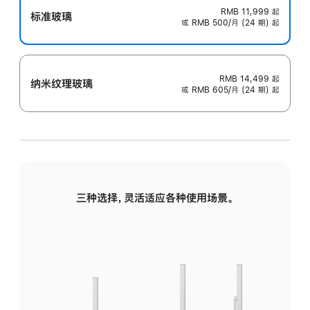
RMB 11,999
起
标准玻璃
或 RMB 500/月 (24 期) 起
RMB 14,499
起
纳米纹理玻璃
或 RMB 605/月 (24 期) 起
三种选择，灵活适应各种使用场景。
标