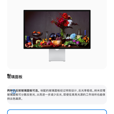
玻璃面板
两种抗反射玻璃面板可选。
标配的玻璃面板经过特别设计，反光率极低。纳米纹理
展
玻璃面板可分散反射光，从而进一步减少反光，即使在高亮光源的工作场所也能保
持出色画质。
开