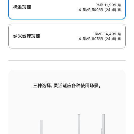
RMB 11,999
起
标准玻璃
或 RMB 500/月 (24 期) 起
RMB 14,499
起
纳米纹理玻璃
或 RMB 605/月 (24 期) 起
三种选择，灵活适应各种使用场景。
标