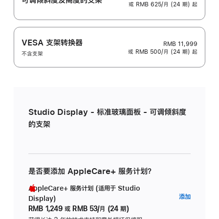
或 RMB 625/月 (24 期) 起
VESA 支架转换器
RMB 11,999
或 RMB 500/月 (24 期) 起
不含支架
Studio Display - 标准玻璃面板 - 可调倾斜度
的支架
是否要添加 AppleCare+ 服务计划？
AppleCare+ 服务计划 (适用于 Studio
AppleC
添加
Display)
服
RMB 1,249
或
RMB 53/月 (24 期)