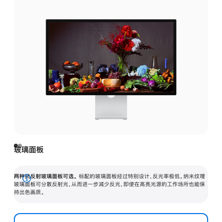
玻璃面板
两种抗反射玻璃面板可选。
标配的玻璃面板经过特别设计，反光率极低。纳米纹理
展
玻璃面板可分散反射光，从而进一步减少反光，即使在高亮光源的工作场所也能保
持出色画质。
开