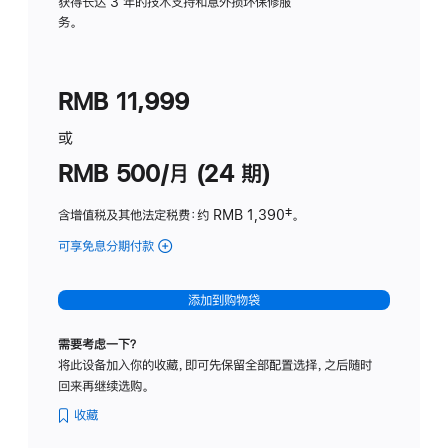
务
获得长达 3 年的技术支持和意外损坏保修服
务。
计
划
(适
RMB 11,999
用
于
或
Studio
RMB 500/月 (24 期)
Display
含增值税及其他法定税费
：约 RMB 1,390
脚
‡。
注
可享免息分期付款
(Studio
Display
-
添加到购物袋
标
准
需要考虑一下？
玻
将此设备加入你的收藏，即可先保留全部配置选择，之后随时
璃
回来再继续选购。
面
板
收藏
-