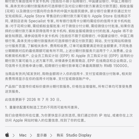
期付款方案由信用卡发卡机构 (包括但不限于招商银行、中国建设银行、中国工商银行
等，具体支持分期付款服务的可选择银行及对应分期付款方案请见付款页面)、蚂蚁金服
(花呗) 以及微信分付面向符合条件的中国大陆居民提供。部分银行会要求你通过支付
宝完成购买。Apple Store 零售店的分期付款方案可能与 Apple Store 在线商店不
同，请到店咨询 Specialist 专家。所有银行信用卡分期均需经你的信用卡发卡机构批
准；对于花呗分期，需经蚂蚁金服批准；对于微信分付分期，需经微信分付批准。如果你选
择的分期付款方案未获得信用卡发卡机构、蚂蚁金服或微信分付的批准，Apple 将不会
被告知原因。请参阅信用卡发卡机构 (包括但不限于招商银行、中国建设银行、中国工商
银行等，具体支持分期付款服务的可选择银行请见付款页面) 网站、支付宝网站和微信
分付服务页面，了解相关条件、费用和收费。订单可能需要满足特定金额要求，不同免息
分期期数对应的最低限额可能有所不同。上述分期付款服务只适用于个人消费者。企业
和教育机构客户、企业员工购买计划 (EPP) 和 Apple 员工购买计划 (EPP) 适用的分
期付款方案可能与上述方案不同，详情请参见教育商店、EPP 在线商店和企业商店。公
司信用卡无资格申请分期。招商银行分期付款单笔订单最高限额为 RMB 150000。
当商品有货并/或发货时，购物金额将计入你的信用卡、支付宝或微信分付账单。相关财
务费用将显示在你的信用卡对账单、支付宝或微信账户中。
产品按广告宣传价或标价提供分期付款服务。价格包含增值税。所有订单均可享受免费
送货服务。
此信息更新于 2026 年 7 月 30 日。
1. 重量依配置和制造工艺的不同而可能有所差异。
我们会使用你所在位置，为你更快显示送货选项。我们通过你的 IP 地址，或者你在上次
访问 Apple 网站时输入的位置信息，找到了你的位置。
Mac
显示器
购买 Studio Display