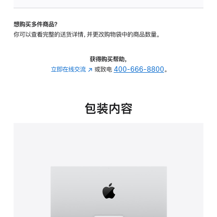
可
调
想购买多件商品？
倾
你可以查看完整的送货详情，并更改购物袋中的商品数量。
斜
度
的
获得购买帮助，
支
立即在线交流
(在
或致电
400-666-8800
。
架
新
的
窗
分
口
包装内容
期
中
付
打
款
开)
选
项)