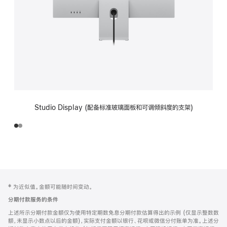
Studio Display (配备标准玻璃面板和可调倾斜度的支架)
网
脚
‡ 为近似值。金额可能随时间变动。
注
页
分期付款服务的条件
页
上述所示分期付款金额仅为使用特定期数免息分期付款估算得出的示例 (仅显示整数数
脚
额，未显示小数点以后的金额)，实际支付金额以银行、花呗或微信分付账单为准。上述分