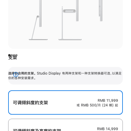
支架
选择你合用的支架。
Studio Display 有两种支架和一种支架转换器可选，以满足
展
你的各种安装需求。
开
RMB 11,999
可调倾斜度的支架
或 RMB 500/月 (24 期) 起
RMB 14,999
可调倾斜度及高‍度的支‍架