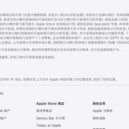
算得出的示例 (仅显示整数数额，未显示小数点以后的金额)，实际支付金额以银行、花呗或
等，具体支持分期付款服务的可选择银行及对应分期付款方案请见付款页面)、蚂蚁金服 (花呗
售店的分期付款方案可能与 Apple Store 在线商店不同，请到店咨询 Specialist 专
分付批准。如果你选择的分期付款方案未获得信用卡发卡机构、蚂蚁金服或微信分付的批准，Ap
具体支持分期付款服务的可选择银行请见付款页面) 网站、支付宝网站和微信分付服务页面，
期付款服务只适用于个人消费者。企业和教育机构客户、企业员工购买计划 (EPP) 和 Appl
企业商店。公司信用卡无资格申请分期。招商银行分期付款单笔订单最高限额为 RMB 150000
支付宝或微信分付账单。相关财务费用将显示在你的信用卡对账单、支付宝或微信账户中。
增值税。所有订单均可享受免费送货服务。
的 IP 地址，或者你在上次访问 Apple 网站时输入的位置信息，找到了你的位置。
ay
Apple Store 商店
商务应用
le 账户
查找零售店
Apple 与商务
e 账户
Genius Bar 天才吧
商务选购
Today at Apple