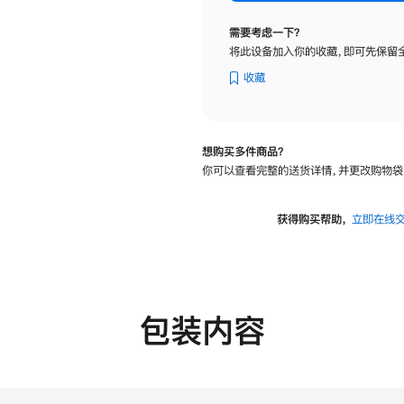
标
准
需要考虑一下？
玻
将此设备加入你的收藏，即可先保留
璃
面
收藏
板
-
可
想购买多件商品？
调
你可以查看完整的送货详情，并更改购物袋
倾
斜
度
获得购买帮助，
立即在线
的
支
架
的
分
包装内容
期
付
款
选
项)