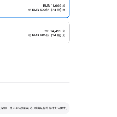
RMB 11,999
起
或 RMB 500/月 (24 期) 起
RMB 14,499
起
或 RMB 605/月 (24 期) 起
配可调倾斜度及高度的支架，额外增加 105
VESA 支架转换器
 有两种支架和一种支架转换器可选，以满足你的各种安装需求。
毫米的高度调节范围。
容的支架 (未随附)