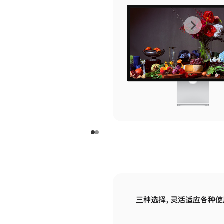
上
下
一
一
张
张
图
图
库
库
图
图
片
片
-
-
玻
玻
璃
璃
三种选择，灵活适应各种使
面
面
板
板