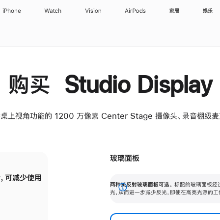
iPhone
Watch
Vision
AirPods
家居
娱乐
购买 Studio Display
桌上视角功能的 1200 万像素 Center Stage 摄像头、录音棚
玻璃面板
，可减少使用
纳米纹理玻璃面板可进一步减少反光，即使在
两种抗反射玻璃面板可选。
标配的玻璃面板经
。
有高亮光源的场所使用，也能保持出色画质。
展
光，从而进一步减少反光，即使在高亮光源的工
开