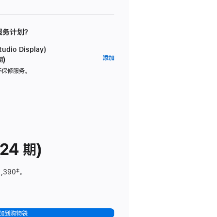
 服务计划？
dio Display)
AppleCare+
添加
期)
服
坏保修服务。
务
计
划
(适
用
于
24 期)
Studio
Display)
1,390
脚
‡。
注
加到购物袋