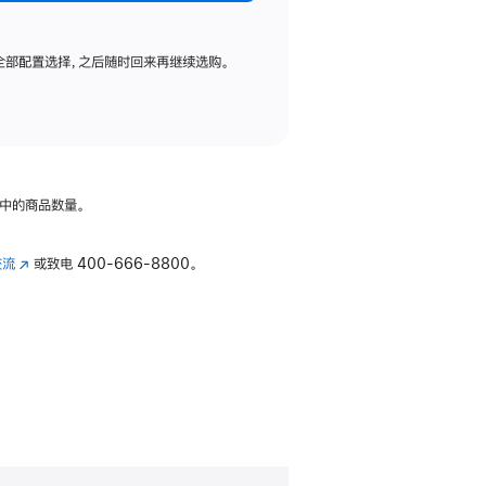
全部配置选择，之后随时回来再继续选购。
中的商品数量。
交流
(在
或致电
400-666-8800。
新
窗
口
中
打
开)