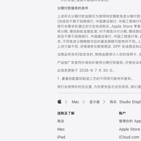
‡ 为近似值。金额可能随时间变动。
注
页
分期付款服务的条件
页
上述所示分期付款金额仅为使用特定期数免息分期付款估
脚
(包括但不限于招商银行、中国建设银行、中国工商银行
银行会要求你通过支付宝完成购买。Apple Store 零
呗分期，需经蚂蚁金服批准；对于微信分付分期，需经微信
括但不限于招商银行、中国建设银行、中国工商银行等，
求，不同免息分期期数对应的最低限额可能有所不同。上述分
上述方案不同，详情请参见教育商店、EPP 在线商店和
当商品有货并/或发货时，购物金额将计入你的信用卡、
产品按广告宣传价或标价提供分期付款服务。价格包含
此信息更新于 2026 年 7 月 30 日。
1. 重量依配置和制造工艺的不同而可能有所差异。
我们会使用你所在位置，为你更快显示送货选项。我们通过你
Mac
显示器
购买 Studio Displ
Apple
选购及了解
账户
商店
管理你的 App
Mac
Apple Stor
iPad
iCloud.com