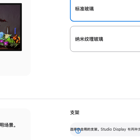
标准玻璃
纳米纹理玻璃
支架
用场景。
标配可调倾斜度的支架，提供 30 度的倾斜度
选
选择你合用的支架。
Studio Display
调节范围。
展