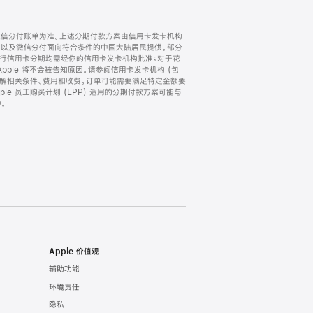
微信分付账单为准。上述分期付款方案由信用卡发卡机构
) 以及微信分付面向符合条件的中国大陆居民提供。部分
家。所有银行信用卡分期均需经你的信用卡发卡机构批准；对于花
ple 将不会被告知原因。请参阅信用卡发卡机构 (包
了解相关条件、费用和收费。订单可能需要满足特定金额要
e 员工购买计划 (EPP) 适用的分期付款方案可能与
。
Apple 价值观
辅助功能
环境责任
隐私