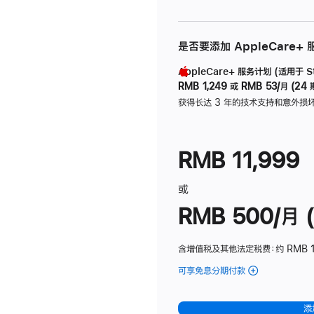
是否要添加 AppleCare+
AppleCare+ 服务计划 (适用于 Stu
RMB 1,249
或
RMB 53/月 (24 
获得长达 3 年的技术支持和意外损
RMB 11,999
或
RMB 500/月 (
含增值税及其他法定税费
：约 RMB 
可享免息分期付款
(Studio
Display
-
添