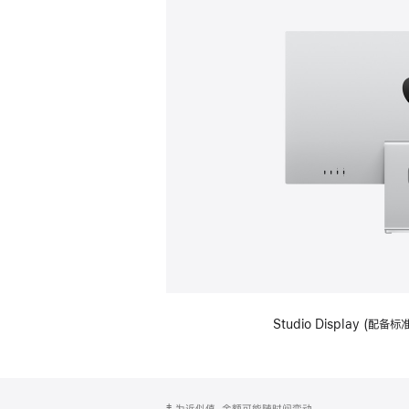
Studio Display (
网
脚