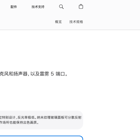
配件
技术支持
概览
技术规格
级麦克风和扬声器，以及雷雳 5 端口。
过特别设计，反光率极低。纳米纹理玻璃面板可分散反射
作场所也能保持出色画质。