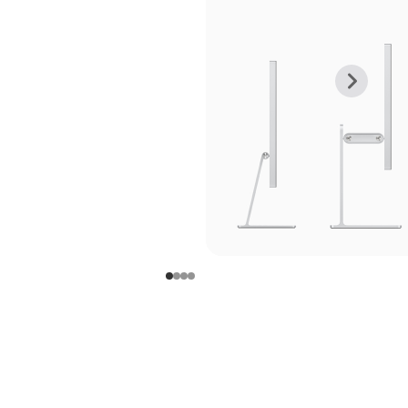
上
下
一
一
张
张
图
图
库
库
图
图
片
片
-
-
支
支
架
架