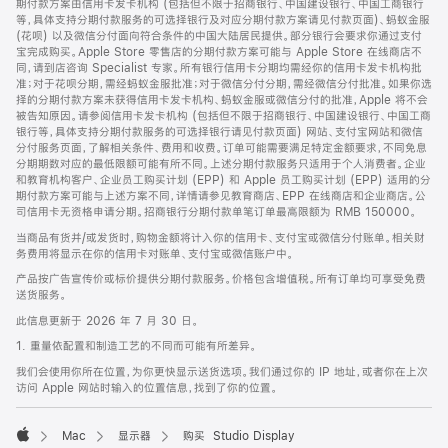
期付款方案由信用卡发卡机构 (包括但不限于招商银行、中国建设银行、中国工商银行
等，具体支持分期付款服务的可选择银行及对应分期付款方案请见付款页面)、蚂蚁金服
(花呗) 以及微信分付面向符合条件的中国大陆居民提供。部分银行会要求你通过支付
宝完成购买。Apple Store 零售店的分期付款方案可能与 Apple Store 在线商店不
同，请到店咨询 Specialist 专家。所有银行信用卡分期均需经你的信用卡发卡机构批
准；对于花呗分期，需经蚂蚁金服批准；对于微信分付分期，需经微信分付批准。如果你选
择的分期付款方案未获得信用卡发卡机构、蚂蚁金服或微信分付的批准，Apple 将不会
被告知原因。请参阅信用卡发卡机构 (包括但不限于招商银行、中国建设银行、中国工商
银行等，具体支持分期付款服务的可选择银行请见付款页面) 网站、支付宝网站和微信
分付服务页面，了解相关条件、费用和收费。订单可能需要满足特定金额要求，不同免息
分期期数对应的最低限额可能有所不同。上述分期付款服务只适用于个人消费者。企业
和教育机构客户、企业员工购买计划 (EPP) 和 Apple 员工购买计划 (EPP) 适用的分
期付款方案可能与上述方案不同，详情请参见教育商店、EPP 在线商店和企业商店。公
司信用卡无资格申请分期。招商银行分期付款单笔订单最高限额为 RMB 150000。
当商品有货并/或发货时，购物金额将计入你的信用卡、支付宝或微信分付账单。相关财
务费用将显示在你的信用卡对账单、支付宝或微信账户中。
产品按广告宣传价或标价提供分期付款服务。价格包含增值税。所有订单均可享受免费
送货服务。
此信息更新于 2026 年 7 月 30 日。
1. 重量依配置和制造工艺的不同而可能有所差异。
我们会使用你所在位置，为你更快显示送货选项。我们通过你的 IP 地址，或者你在上次
访问 Apple 网站时输入的位置信息，找到了你的位置。
Mac
显示器
购买 Studio Display