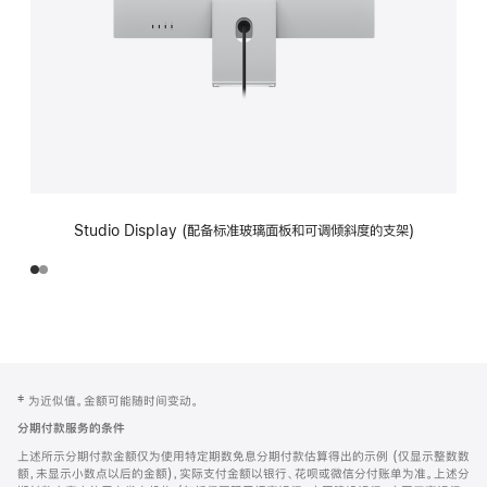
Studio Display (配备标准玻璃面板和可调倾斜度的支架)
网
脚
‡ 为近似值。金额可能随时间变动。
注
页
分期付款服务的条件
页
上述所示分期付款金额仅为使用特定期数免息分期付款估算得出的示例 (仅显示整数数
脚
额，未显示小数点以后的金额)，实际支付金额以银行、花呗或微信分付账单为准。上述分