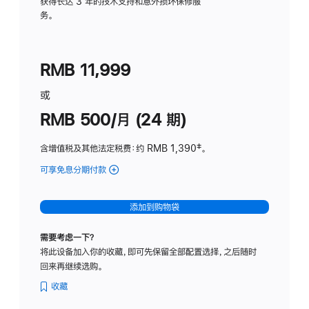
务
获得长达 3 年的技术支持和意外损坏保修服
务。
计
划
(适
RMB 11,999
用
于
或
Studio
RMB 500/月 (24 期)
Display
含增值税及其他法定税费
：约 RMB 1,390
脚
‡。
注
可享免息分期付款
(Studio
Display
-
添加到购物袋
标
准
需要考虑一下？
玻
将此设备加入你的收藏，即可先保留全部配置选择，之后随时
璃
回来再继续选购。
面
板
收藏
-