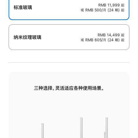
RMB 11,999
起
标准玻璃
或 RMB 500/月 (24 期) 起
RMB 14,499
起
纳米纹理玻璃
或 RMB 605/月 (24 期) 起
三种选择，灵活适应各种使用场景。
标