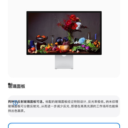
玻璃面板
两种抗反射玻璃面板可选。
标配的玻璃面板经过特别设计，反光率极低。纳米纹理
展
玻璃面板可分散反射光，从而进一步减少反光，即使在高亮光源的工作场所也能保
持出色画质。
开