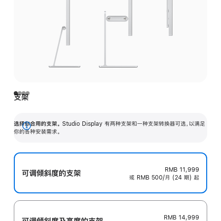
支架
选择你合用的支架。
Studio Display 有两种支架和一种支架转换器可选，以满足
展
你的各种安装需求。
开
RMB 11,999
可调倾斜度的支架
或 RMB 500/月 (24 期) 起
RMB 14,999
可调倾斜度及高‍度的支‍架