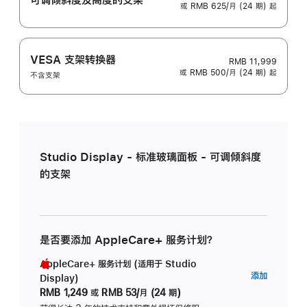
或 RMB 625/月 (24 期) 起
VESA 支架转换器
RMB 11,999
或 RMB 500/月 (24 期) 起
不含支架
Studio Display - 标准玻璃面板 - 可调倾斜度
的支架
是否要添加 AppleCare+ 服务计划？
AppleCare+ 服务计划 (适用于 Studio
AppleC
添加
Display)
服
RMB 1,249
或
RMB 53/月 (24 期)