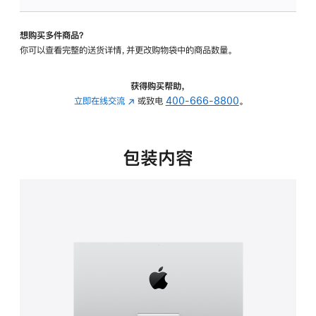
可
调
想购买多件商品？
倾
你可以查看完整的送货详情，并更改购物袋中的商品数量。
斜
度
的
获得购买帮助，
支
立即在线交流
(在
或致电
400-666-8800
。
架
新
的
窗
分
口
包装内容
期
中
付
打
款
开)
选
项)