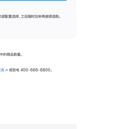
全部配置选择，之后随时回来再继续选购。
中的商品数量。
交流
(在
或致电
400-666-8800。
新
窗
口
中
打
开)