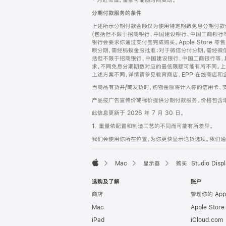
‡ 为近似值。金额可能随时间变动。
注
页
分期付款服务的条件
页
上述所示分期付款金额仅为使用特定期数免息分期付款估
脚
(包括但不限于招商银行、中国建设银行、中国工商银行
银行会要求你通过支付宝完成购买。Apple Store 零
呗分期，需经蚂蚁金服批准；对于微信分付分期，需经微信
括但不限于招商银行、中国建设银行、中国工商银行等，
求，不同免息分期期数对应的最低限额可能有所不同。上述分
上述方案不同，详情请参见教育商店、EPP 在线商店和
当商品有货并/或发货时，购物金额将计入你的信用卡、
产品按广告宣传价或标价提供分期付款服务。价格包含
此信息更新于 2026 年 7 月 30 日。
1. 重量依配置和制造工艺的不同而可能有所差异。
我们会使用你所在位置，为你更快显示送货选项。我们通过你
Mac
显示器
购买 Studio Displ
Apple
选购及了解
账户
商店
管理你的 App
Mac
Apple Stor
iPad
iCloud.com