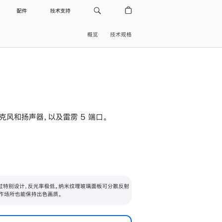
配件
技术支持
概览
技术规格
级麦克风和扬声器，以及雷雳 5 端口。
过特别设计，反光率极低。纳米纹理玻璃面板可分散反射
作场所也能保持出色画质。