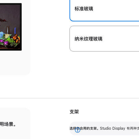
标准玻璃
纳米纹理玻璃
支架
用场景。
标配可调倾斜度的支架，提供 30 度的倾斜度
选
选择你合用的支架。
Studio Display
调节范围。
展