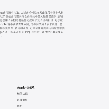
微信分付账单为准。上述分期付款方案由信用卡发卡机构
) 以及微信分付面向符合条件的中国大陆居民提供。部分
家。所有银行信用卡分期均需经你的信用卡发卡机构批准；对于花
ple 将不会被告知原因。请参阅信用卡发卡机构 (包
了解相关条件、费用和收费。订单可能需要满足特定金额要
e 员工购买计划 (EPP) 适用的分期付款方案可能与
。
Apple 价值观
辅助功能
环境责任
隐私