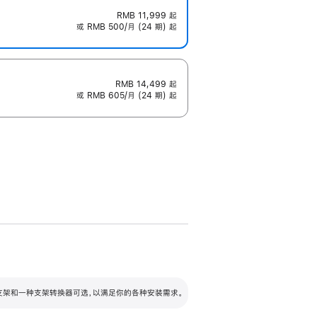
RMB 11,999
起
或 RMB 500/月 (24 期) 起
RMB 14,499
起
或 RMB 605/月 (24 期) 起
配可调倾斜度及高度的支架，额外增加 105
VESA 支架转换器
 有两种支架和一种支架转换器可选，以满足你的各种安装需求。
毫米的高度调节范围。
容的支架 (未随附)