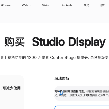
iPhone
Watch
Vision
AirPods
家居
娱乐
购买 Studio Display
桌上视角功能的 1200 万像素 Center Stage 摄像头、录音棚
玻璃面板
，可减少使用
纳米纹理玻璃面板可进一步减少反光，即使在
两种抗反射玻璃面板可选。
标配的玻璃面板经
。
有高亮光源的场所使用，也能保持出色画质。
展
光，从而进一步减少反光，即使在高亮光源的工
开