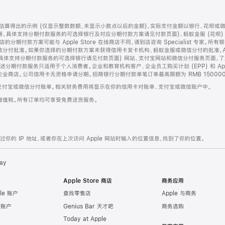
算得出的示例 (仅显示整数数额，未显示小数点以后的金额)，实际支付金额以银行、花呗或
等，具体支持分期付款服务的可选择银行及对应分期付款方案请见付款页面)、蚂蚁金服 (花呗
售店的分期付款方案可能与 Apple Store 在线商店不同，请到店咨询 Specialist 专
分付批准。如果你选择的分期付款方案未获得信用卡发卡机构、蚂蚁金服或微信分付的批准，Ap
具体支持分期付款服务的可选择银行请见付款页面) 网站、支付宝网站和微信分付服务页面，
期付款服务只适用于个人消费者。企业和教育机构客户、企业员工购买计划 (EPP) 和 Appl
企业商店。公司信用卡无资格申请分期。招商银行分期付款单笔订单最高限额为 RMB 150000
支付宝或微信分付账单。相关财务费用将显示在你的信用卡对账单、支付宝或微信账户中。
增值税。所有订单均可享受免费送货服务。
的 IP 地址，或者你在上次访问 Apple 网站时输入的位置信息，找到了你的位置。
ay
Apple Store 商店
商务应用
le 账户
查找零售店
Apple 与商务
e 账户
Genius Bar 天才吧
商务选购
Today at Apple