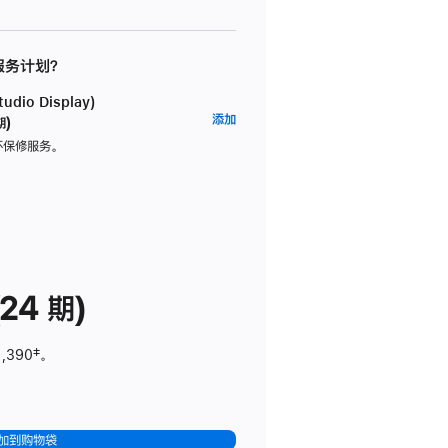
 服务计划？
dio Display)
AppleCare+
添加
期)
服
坏保修服务。
务
计
划
(适
用
于
24 期)
Studio
Display)
1,390
脚
‡。
注
加到购物袋