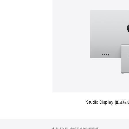
Studio Display (
网
脚