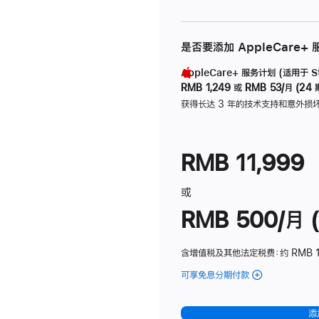
是否要添加 AppleCare+
AppleCare+ 服务计划 (适用于 Stu
RMB 1,249
或
RMB 53/月 (24 
获得长达 3 年的技术支持和意外损
RMB 11,999
或
RMB 500/月 (
含增值税及其他法定税费
：约 RMB 
可享免息分期付款
(Studio
Display
-
添