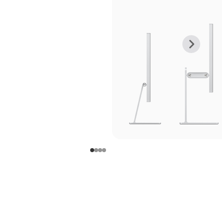
上
下
一
一
张
张
图
图
库
库
图
图
片
片
-
-
支
支
架
架