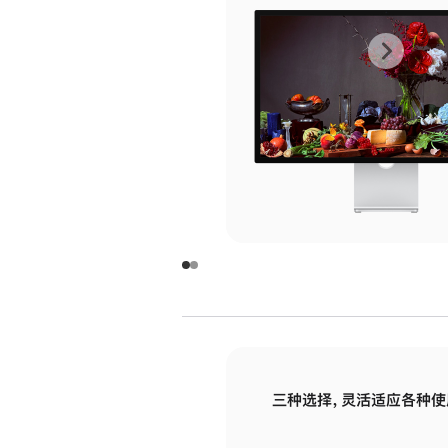
上
下
一
一
张
张
图
图
库
库
图
图
片
片
-
-
玻
玻
璃
璃
三种选择，灵活适应各种使
面
面
板
板