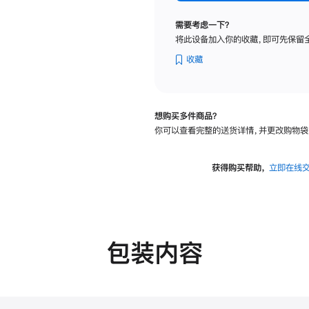
标
准
需要考虑一下？
玻
将此设备加入你的收藏，即可先保留
璃
面
收藏
板
-
可
想购买多件商品？
调
你可以查看完整的送货详情，并更改购物袋
倾
斜
度
获得购买帮助，
立即在线
的
支
架
的
分
包装内容
期
付
款
选
项)