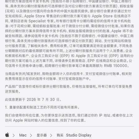
期付款方案由信用卡发卡机构 (包括但不限于招商银行、中国建设银行、中国工商银行
等，具体支持分期付款服务的可选择银行及对应分期付款方案请见付款页面)、蚂蚁金服
(花呗) 以及微信分付面向符合条件的中国大陆居民提供。部分银行会要求你通过支付
宝完成购买。Apple Store 零售店的分期付款方案可能与 Apple Store 在线商店不
同，请到店咨询 Specialist 专家。所有银行信用卡分期均需经你的信用卡发卡机构批
准；对于花呗分期，需经蚂蚁金服批准；对于微信分付分期，需经微信分付批准。如果你选
择的分期付款方案未获得信用卡发卡机构、蚂蚁金服或微信分付的批准，Apple 将不会
被告知原因。请参阅信用卡发卡机构 (包括但不限于招商银行、中国建设银行、中国工商
银行等，具体支持分期付款服务的可选择银行请见付款页面) 网站、支付宝网站和微信
分付服务页面，了解相关条件、费用和收费。订单可能需要满足特定金额要求，不同免息
分期期数对应的最低限额可能有所不同。上述分期付款服务只适用于个人消费者。企业
和教育机构客户、企业员工购买计划 (EPP) 和 Apple 员工购买计划 (EPP) 适用的分
期付款方案可能与上述方案不同，详情请参见教育商店、EPP 在线商店和企业商店。公
司信用卡无资格申请分期。招商银行分期付款单笔订单最高限额为 RMB 150000。
当商品有货并/或发货时，购物金额将计入你的信用卡、支付宝或微信分付账单。相关财
务费用将显示在你的信用卡对账单、支付宝或微信账户中。
产品按广告宣传价或标价提供分期付款服务。价格包含增值税。所有订单均可享受免费
送货服务。
此信息更新于 2026 年 7 月 30 日。
1. 重量依配置和制造工艺的不同而可能有所差异。
我们会使用你所在位置，为你更快显示送货选项。我们通过你的 IP 地址，或者你在上次
访问 Apple 网站时输入的位置信息，找到了你的位置。
Mac
显示器
购买 Studio Display