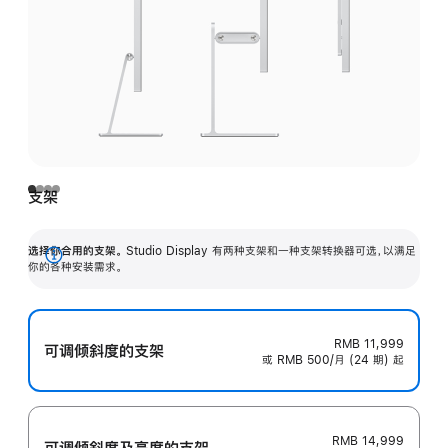
支架
选择你合用的支架。
Studio Display 有两种支架和一种支架转换器可选，以满足
展
你的各种安装需求。
开
RMB 11,999
可调倾斜度的支架
或 RMB 500/月 (24 期) 起
RMB 14,999
可调倾斜度及高‍度的支‍架