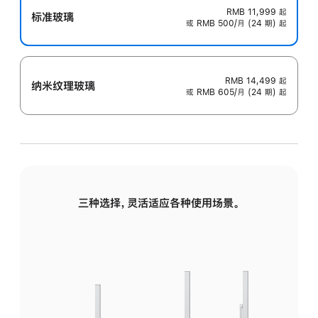
RMB 11,999
起
标准玻璃
或 RMB 500/月 (24 期) 起
RMB 14,499
起
纳米纹理玻璃
或 RMB 605/月 (24 期) 起
三种选择，灵活适应各种使用场景。
标