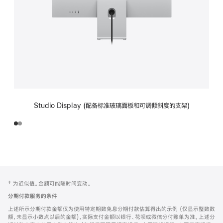
Studio Display (配备标准玻璃面板和可调倾斜度的支架)
网
脚
‡ 为近似值。金额可能随时间变动。
注
页
分期付款服务的条件
页
上述所示分期付款金额仅为使用特定期数免息分期付款估算得出的示例 (仅显示整数数
脚
额，未显示小数点以后的金额)，实际支付金额以银行、花呗或微信分付账单为准。上述分