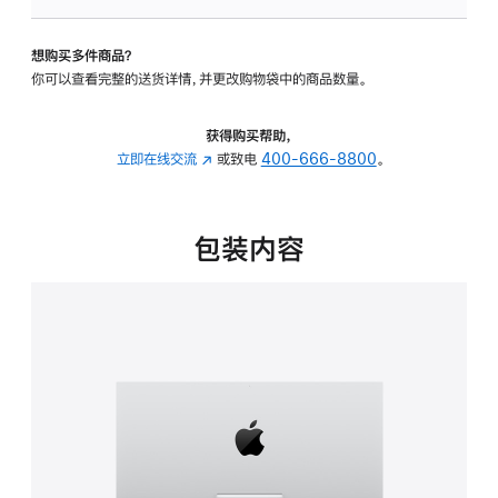
可
调
想购买多件商品？
倾
你可以查看完整的送货详情，并更改购物袋中的商品数量。
斜
度
的
获得购买帮助，
支
立即在线交流
(在
或致电
400-666-8800
。
架
新
的
窗
分
口
包装内容
期
中
付
打
款
开)
选
项)