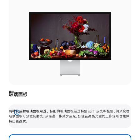
玻璃面板
两种抗反射玻璃面板可选。
标配的玻璃面板经过特别设计，反光率极低。纳米纹理
展
玻璃面板可分散反射光，从而进一步减少反光，即使在高亮光源的工作场所也能保
持出色画质。
开