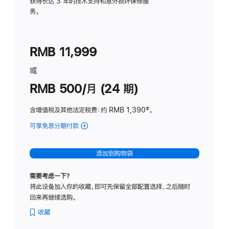
务
获得长达 3 年的技术支持和意外损坏保修服
务。
计
划
(适
RMB 11,999
用
于
或
Studio
RMB 500/月 (24 期)
Display
含增值税及其他法定税费
：约 RMB 1,390
脚
‡。
注
可享免息分期付款
(Studio
Display
-
添加到购物袋
标
准
需要考虑一下？
玻
将此设备加入你的收藏，即可先保留全部配置选择，之后随时
璃
回来再继续选购。
面
板
收藏
-