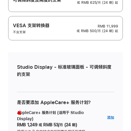
或 RMB 625/月 (24 期) 起
VESA 支架转换器
RMB 11,999
或 RMB 500/月 (24 期) 起
不含支架
Studio Display - 标准玻璃面板 - 可调倾斜度
的支架
是否要添加 AppleCare+ 服务计划？
AppleCare+ 服务计划 (适用于 Studio
AppleC
添加
Display)
服
RMB 1,249
或
RMB 53/月 (24 期)