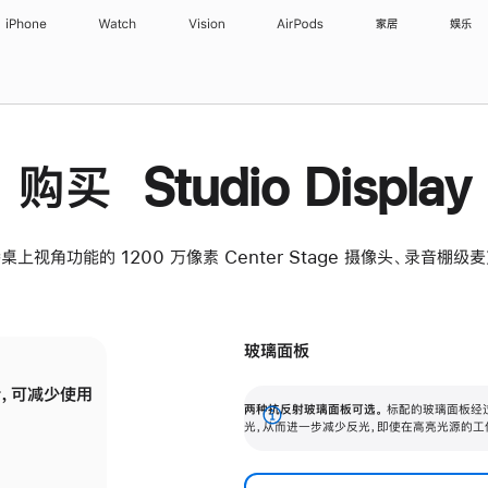
iPhone
Watch
Vision
AirPods
家居
娱乐
购买 Studio Display
桌上视角功能的 1200 万像素 Center Stage 摄像头、录音棚
玻璃面板
，可减少使用
纳米纹理玻璃面板可进一步减少反光，即使在
两种抗反射玻璃面板可选。
标配的玻璃面板经
。
有高亮光源的场所使用，也能保持出色画质。
展
光，从而进一步减少反光，即使在高亮光源的工
开