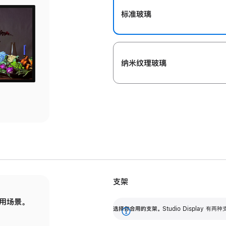
标准玻璃
纳米纹理玻璃
支架
用场景。
标配可调倾斜度的支架，提供 30 度的倾斜度
选
选择你合用的支架。
Studio Display
调节范围。
展