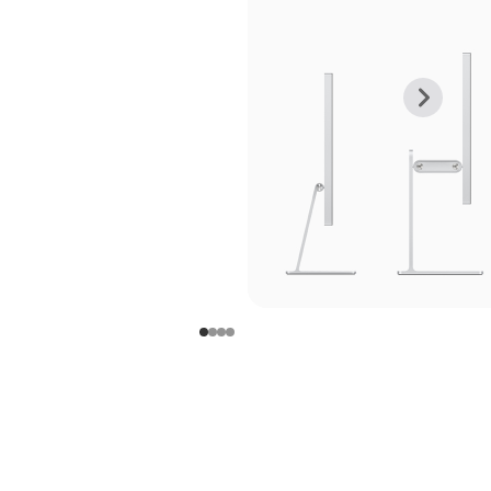
上
下
一
一
张
张
图
图
库
库
图
图
片
片
-
-
支
支
架
架