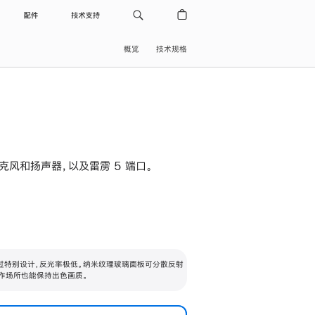
配件
技术支持
概览
技术规格
级麦克风和扬声器，以及雷雳 5 端口。
过特别设计，反光率极低。纳米纹理玻璃面板可分散反射
作场所也能保持出色画质。