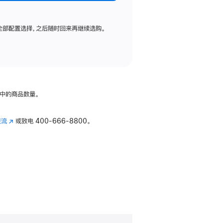
全部配置选择，之后随时回来再继续选购。
中的商品数量。
交流
(在
或致电
400-666-8800。
新
窗
口
中
打
开)