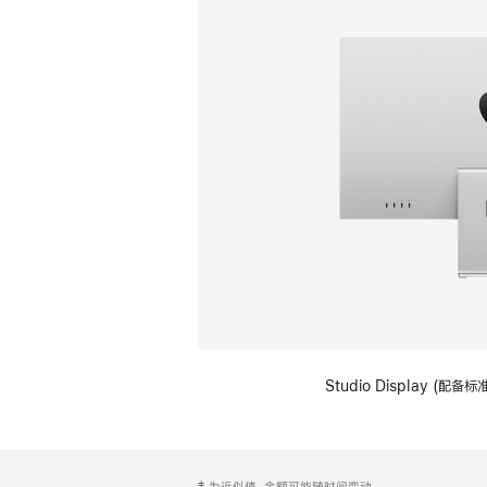
Studio Display (
网
脚