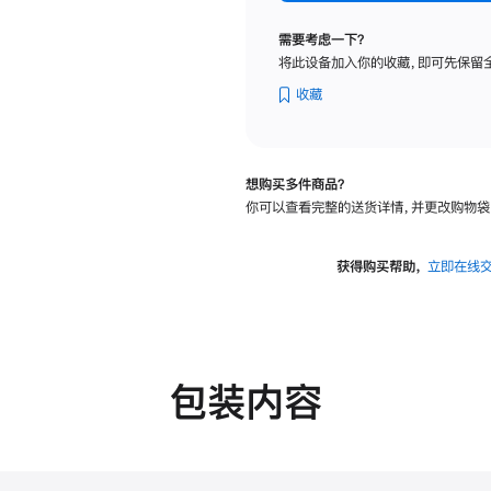
标
准
需要考虑一下？
玻
将此设备加入你的收藏，即可先保留
璃
面
收藏
板
-
可
想购买多件商品？
调
你可以查看完整的送货详情，并更改购物袋
倾
斜
度
获得购买帮助，
立即在线
的
支
架
的
分
包装内容
期
付
款
选
项)