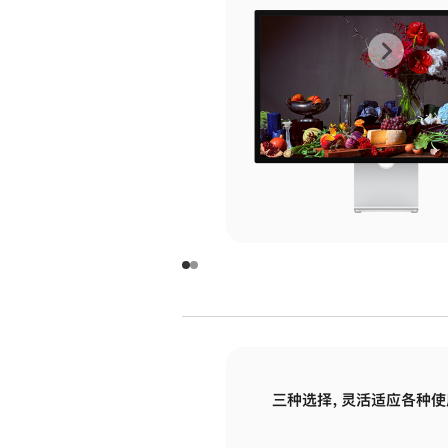
上
下
一
一
张
张
图
图
库
库
图
图
片
片
-
-
玻
玻
璃
璃
三种选择，灵活适应各种使
面
面
板
板