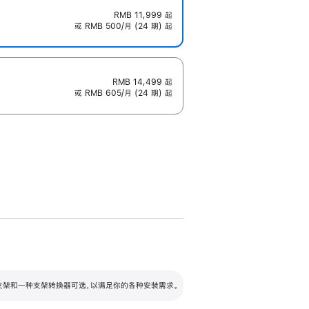
RMB 11,999
起
或 RMB 500/月 (24 期) 起
RMB 14,499
起
或 RMB 605/月 (24 期) 起
配可调倾斜度及高度的支架，额外增加 105
VESA 支架转换器
 有两种支架和一种支架转换器可选，以满足你的各种安装需求。
毫米的高度调节范围。
容的支架 (未随附)