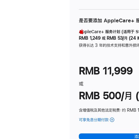
是否要添加 AppleCare+
AppleCare+ 服务计划 (适用于 Stu
RMB 1,249
或
RMB 53/月 (24 
获得长达 3 年的技术支持和意外损
RMB 11,999
或
RMB 500/月 (
含增值税及其他法定税费
：约 RMB 
可享免息分期付款
(Studio
Display
-
添