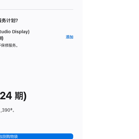
 服务计划？
dio Display)
AppleCare+
添加
期)
服
坏保修服务。
务
计
划
(适
用
于
24 期)
Studio
Display)
1,390
脚
‡。
注
加到购物袋