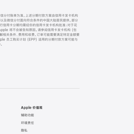
微信分付账单为准。上述分期付款方案由信用卡发卡机构
) 以及微信分付面向符合条件的中国大陆居民提供。部分
家。所有银行信用卡分期均需经你的信用卡发卡机构批准；对于花
ple 将不会被告知原因。请参阅信用卡发卡机构 (包
了解相关条件、费用和收费。订单可能需要满足特定金额要
e 员工购买计划 (EPP) 适用的分期付款方案可能与
。
Apple 价值观
辅助功能
环境责任
隐私