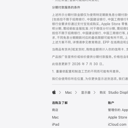
‡ 为近似值。金额可能随时间变动。
注
页
分期付款服务的条件
页
上述所示分期付款金额仅为使用特定期数免息分期付款估
脚
(包括但不限于招商银行、中国建设银行、中国工商银行
银行会要求你通过支付宝完成购买。Apple Store 零
呗分期，需经蚂蚁金服批准；对于微信分付分期，需经微信
括但不限于招商银行、中国建设银行、中国工商银行等，
求，不同免息分期期数对应的最低限额可能有所不同。上述分
上述方案不同，详情请参见教育商店、EPP 在线商店和
当商品有货并/或发货时，购物金额将计入你的信用卡、
产品按广告宣传价或标价提供分期付款服务。价格包含
此信息更新于 2026 年 7 月 30 日。
1. 重量依配置和制造工艺的不同而可能有所差异。
我们会使用你所在位置，为你更快显示送货选项。我们通过你
Mac
显示器
购买 Studio Displ
Apple
选购及了解
账户
商店
管理你的 App
Mac
Apple Stor
iPad
iCloud.com