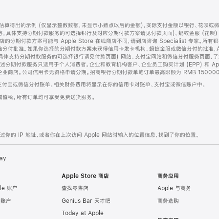
算得出的示例 (仅显示整数数额，未显示小数点以后的金额)，实际支付金额以银行、花呗或
等，具体支持分期付款服务的可选择银行及对应分期付款方案请见付款页面)、蚂蚁金服 (花呗
售店的分期付款方案可能与 Apple Store 在线商店不同，请到店咨询 Specialist 专
分付批准。如果你选择的分期付款方案未获得信用卡发卡机构、蚂蚁金服或微信分付的批准，Ap
具体支持分期付款服务的可选择银行请见付款页面) 网站、支付宝网站和微信分付服务页面，
期付款服务只适用于个人消费者。企业和教育机构客户、企业员工购买计划 (EPP) 和 Appl
企业商店。公司信用卡无资格申请分期。招商银行分期付款单笔订单最高限额为 RMB 150000
支付宝或微信分付账单。相关财务费用将显示在你的信用卡对账单、支付宝或微信账户中。
增值税。所有订单均可享受免费送货服务。
的 IP 地址，或者你在上次访问 Apple 网站时输入的位置信息，找到了你的位置。
ay
Apple Store 商店
商务应用
le 账户
查找零售店
Apple 与商务
e 账户
Genius Bar 天才吧
商务选购
Today at Apple