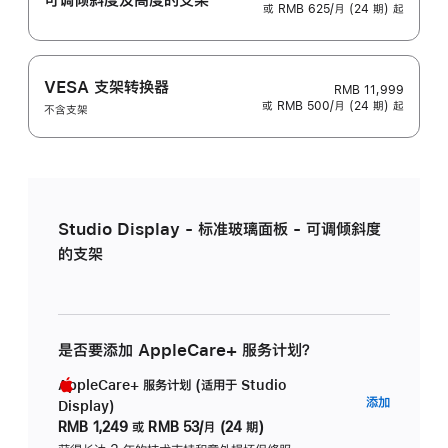
或 RMB 625/月 (24 期) 起
VESA 支架转换器
RMB 11,999
或 RMB 500/月 (24 期) 起
不含支架
Studio Display - 标准玻璃面板 - 可调倾斜度
的支架
是否要添加 AppleCare+ 服务计划？
AppleCare+ 服务计划 (适用于 Studio
AppleC
添加
Display)
服
RMB 1,249
或
RMB 53/月 (24 期)