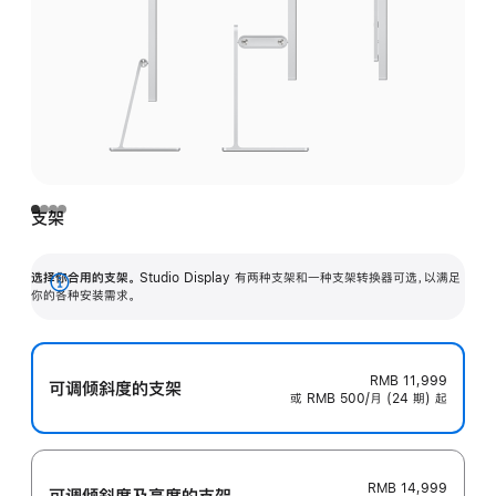
支架
选择你合用的支架。
Studio Display 有两种支架和一种支架转换器可选，以满足
展
你的各种安装需求。
开
RMB 11,999
可调倾斜度的支架
或 RMB 500/月 (24 期) 起
RMB 14,999
可调倾斜度及高‍度的支‍架