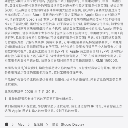
期付款方案由信用卡发卡机构 (包括但不限于招商银行、中国建设银行、中国工商银行
等，具体支持分期付款服务的可选择银行及对应分期付款方案请见付款页面)、蚂蚁金服
(花呗) 以及微信分付面向符合条件的中国大陆居民提供。部分银行会要求你通过支付
宝完成购买。Apple Store 零售店的分期付款方案可能与 Apple Store 在线商店不
同，请到店咨询 Specialist 专家。所有银行信用卡分期均需经你的信用卡发卡机构批
准；对于花呗分期，需经蚂蚁金服批准；对于微信分付分期，需经微信分付批准。如果你选
择的分期付款方案未获得信用卡发卡机构、蚂蚁金服或微信分付的批准，Apple 将不会
被告知原因。请参阅信用卡发卡机构 (包括但不限于招商银行、中国建设银行、中国工商
银行等，具体支持分期付款服务的可选择银行请见付款页面) 网站、支付宝网站和微信
分付服务页面，了解相关条件、费用和收费。订单可能需要满足特定金额要求，不同免息
分期期数对应的最低限额可能有所不同。上述分期付款服务只适用于个人消费者。企业
和教育机构客户、企业员工购买计划 (EPP) 和 Apple 员工购买计划 (EPP) 适用的分
期付款方案可能与上述方案不同，详情请参见教育商店、EPP 在线商店和企业商店。公
司信用卡无资格申请分期。招商银行分期付款单笔订单最高限额为 RMB 150000。
当商品有货并/或发货时，购物金额将计入你的信用卡、支付宝或微信分付账单。相关财
务费用将显示在你的信用卡对账单、支付宝或微信账户中。
产品按广告宣传价或标价提供分期付款服务。价格包含增值税。所有订单均可享受免费
送货服务。
此信息更新于 2026 年 7 月 30 日。
1. 重量依配置和制造工艺的不同而可能有所差异。
我们会使用你所在位置，为你更快显示送货选项。我们通过你的 IP 地址，或者你在上次
访问 Apple 网站时输入的位置信息，找到了你的位置。
Mac
显示器
购买 Studio Display