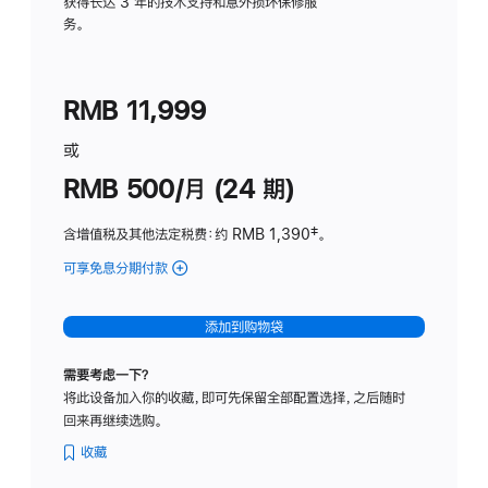
务
获得长达 3 年的技术支持和意外损坏保修服
务。
计
划
(适
RMB 11,999
用
于
或
Studio
RMB 500/月 (24 期)
Display
含增值税及其他法定税费
：约 RMB 1,390
脚
‡。
注
可享免息分期付款
(Studio
Display
-
添加到购物袋
标
准
需要考虑一下？
玻
将此设备加入你的收藏，即可先保留全部配置选择，之后随时
璃
回来再继续选购。
面
板
收藏
-