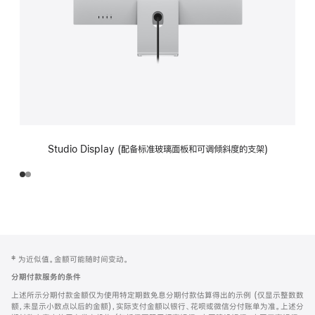
Studio Display (配备标准玻璃面板和可调倾斜度的支架)
网
脚
‡ 为近似值。金额可能随时间变动。
注
页
分期付款服务的条件
页
上述所示分期付款金额仅为使用特定期数免息分期付款估算得出的示例 (仅显示整数数
脚
额，未显示小数点以后的金额)，实际支付金额以银行、花呗或微信分付账单为准。上述分