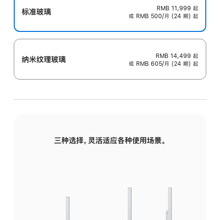
RMB 11,999
起
标准玻璃
或 RMB 500/月 (24 期) 起
RMB 14,499
起
纳米纹理玻璃
或 RMB 605/月 (24 期) 起
三种选择，灵活适应各种使用场景。
标