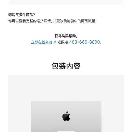
可
调
想购买多件商品？
倾
你可以查看完整的送货详情，并更改购物袋中的商品数量。
斜
度
的
获得购买帮助，
支
立即在线交流
(在
或致电
400-666-8800
。
架
新
的
窗
分
口
包装内容
期
中
付
打
款
开)
选
项)