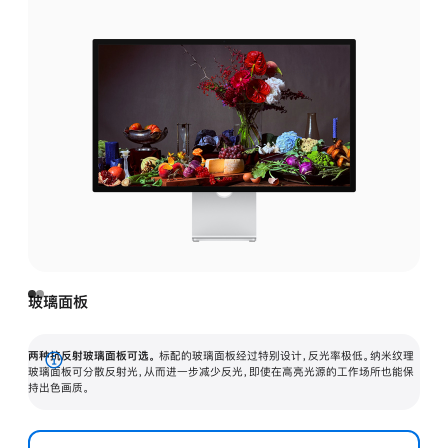
玻璃面板
两种抗反射玻璃面板可选。
标配的玻璃面板经过特别设计，反光率极低。纳米纹理
展
玻璃面板可分散反射光，从而进一步减少反光，即使在高亮光源的工作场所也能保
持出色画质。
开