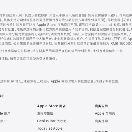
算得出的示例 (仅显示整数数额，未显示小数点以后的金额)，实际支付金额以银行、花呗或
等，具体支持分期付款服务的可选择银行及对应分期付款方案请见付款页面)、蚂蚁金服 (花呗
售店的分期付款方案可能与 Apple Store 在线商店不同，请到店咨询 Specialist 专
分付批准。如果你选择的分期付款方案未获得信用卡发卡机构、蚂蚁金服或微信分付的批准，Ap
具体支持分期付款服务的可选择银行请见付款页面) 网站、支付宝网站和微信分付服务页面，
期付款服务只适用于个人消费者。企业和教育机构客户、企业员工购买计划 (EPP) 和 Appl
企业商店。公司信用卡无资格申请分期。招商银行分期付款单笔订单最高限额为 RMB 150000
支付宝或微信分付账单。相关财务费用将显示在你的信用卡对账单、支付宝或微信账户中。
增值税。所有订单均可享受免费送货服务。
的 IP 地址，或者你在上次访问 Apple 网站时输入的位置信息，找到了你的位置。
ay
Apple Store 商店
商务应用
le 账户
查找零售店
Apple 与商务
e 账户
Genius Bar 天才吧
商务选购
Today at Apple