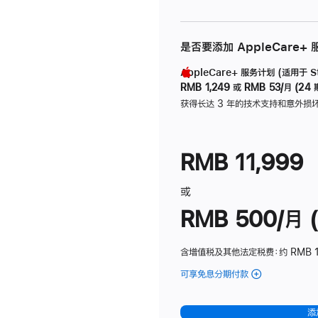
是否要添加 AppleCare+
AppleCare+ 服务计划 (适用于 Stu
RMB 1,249
或
RMB 53/月 (24 
获得长达 3 年的技术支持和意外损
RMB 11,999
或
RMB 500/月 (
含增值税及其他法定税费
：约 RMB 
可享免息分期付款
(Studio
Display
-
添