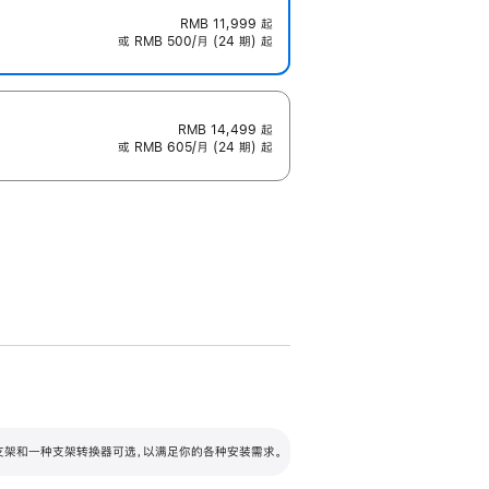
RMB 11,999
起
或 RMB 500/月 (24 期) 起
RMB 14,499
起
或 RMB 605/月 (24 期) 起
配可调倾斜度及高度的支架，额外增加 105
VESA 支架转换器
 有两种支架和一种支架转换器可选，以满足你的各种安装需求。
毫米的高度调节范围。
容的支架 (未随附)