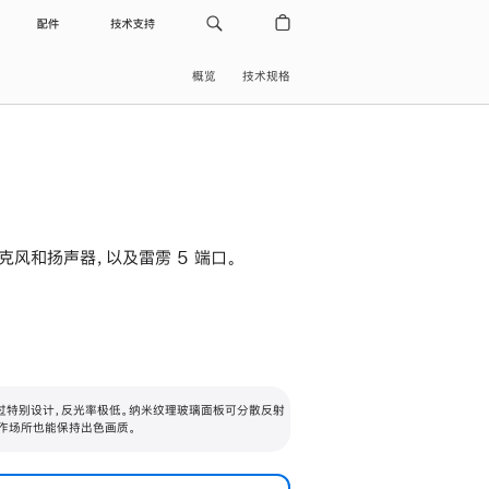
配件
技术支持
概览
技术规格
级麦克风和扬声器，以及雷雳 5 端口。
过特别设计，反光率极低。纳米纹理玻璃面板可分散反射
作场所也能保持出色画质。