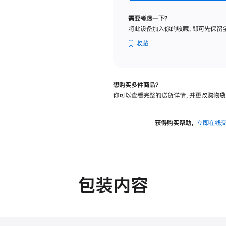
标
准
需要考虑一下？
玻
将此设备加入你的收藏，即可先保留
璃
面
收藏
板
-
可
想购买多件商品？
调
你可以查看完整的送货详情，并更改购物袋
倾
斜
度
获得购买帮助，
立即在线
的
支
架
的
分
包装内容
期
付
款
选
项)