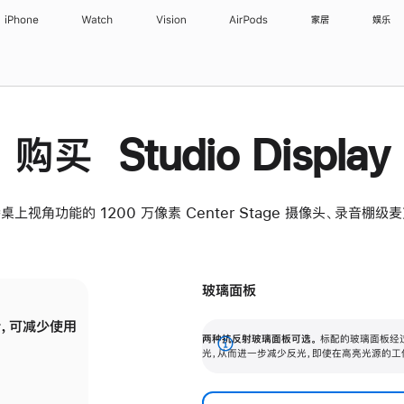
iPhone
Watch
Vision
AirPods
家居
娱乐
购买 Studio Display
桌上视角功能的 1200 万像素 Center Stage 摄像头、录音棚
玻璃面板
，可减少使用
纳米纹理玻璃面板可进一步减少反光，即使在
两种抗反射玻璃面板可选。
标配的玻璃面板经
。
有高亮光源的场所使用，也能保持出色画质。
展
光，从而进一步减少反光，即使在高亮光源的工
开