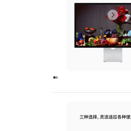
上
下
一
一
张
张
图
图
库
库
图
图
片
片
-
-
玻
玻
璃
璃
三种选择，灵活适应各种使
面
面
板
板