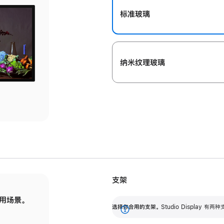
标准玻璃
纳米纹理玻璃
支架
用场景。
标配可调倾斜度的支架，提供 30 度的倾斜度
选
选择你合用的支架。
Studio Display
调节范围。
展