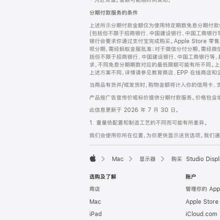
‡ 为近似值。金额可能随时间变动。
注
页
分期付款服务的条件
页
上述所示分期付款金额仅为使用特定期数免息分期付款估
脚
(包括但不限于招商银行、中国建设银行、中国工商银行
银行会要求你通过支付宝完成购买。Apple Store 零
呗分期，需经蚂蚁金服批准；对于微信分付分期，需经微信
括但不限于招商银行、中国建设银行、中国工商银行等，
求，不同免息分期期数对应的最低限额可能有所不同。上述分
上述方案不同，详情请参见教育商店、EPP 在线商店和
当商品有货并/或发货时，购物金额将计入你的信用卡、
产品按广告宣传价或标价提供分期付款服务。价格包含
此信息更新于 2026 年 7 月 30 日。
1. 重量依配置和制造工艺的不同而可能有所差异。
我们会使用你所在位置，为你更快显示送货选项。我们通过你
Mac
显示器
购买 Studio Displ
Apple
选购及了解
账户
商店
管理你的 App
Mac
Apple Stor
iPad
iCloud.com