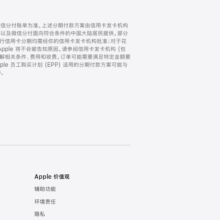
微信分付账单为准。上述分期付款方案由信用卡发卡机构
) 以及微信分付面向符合条件的中国大陆居民提供。部分
家。所有银行信用卡分期均需经你的信用卡发卡机构批准；对于花
ple 将不会被告知原因。请参阅信用卡发卡机构 (包
了解相关条件、费用和收费。订单可能需要满足特定金额要
e 员工购买计划 (EPP) 适用的分期付款方案可能与
。
Apple 价值观
辅助功能
环境责任
隐私