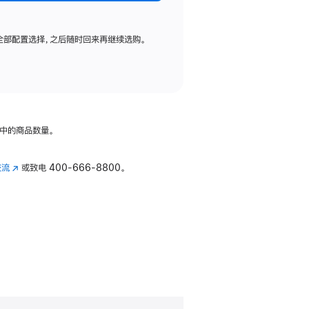
全部配置选择，之后随时回来再继续选购。
中的商品数量。
交流
(在
或致电
400-666-8800。
新
窗
口
中
打
开)