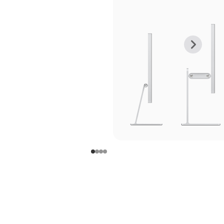
上
下
一
一
张
张
图
图
库
库
图
图
片
片
-
-
支
支
架
架