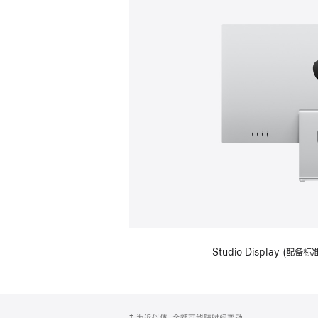
Studio Display (
网
脚