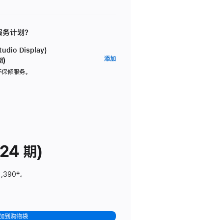
 服务计划？
dio Display)
AppleCare+
添加
期)
服
坏保修服务。
务
计
划
(适
用
于
24 期)
Studio
Display)
1,390
脚
‡。
注
加到购物袋