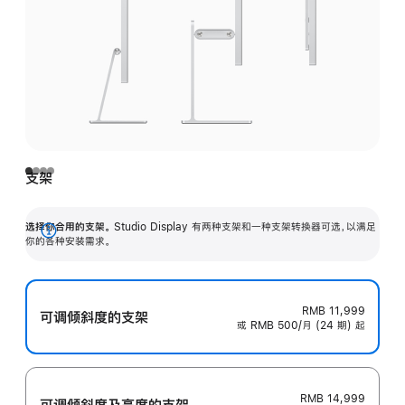
支架
选择你合用的支架。
Studio Display 有两种支架和一种支架转换器可选，以满足
展
你的各种安装需求。
开
RMB 11,999
可调倾斜度的支架
或 RMB 500/月 (24 期) 起
RMB 14,999
可调倾斜度及高‍度的支‍架