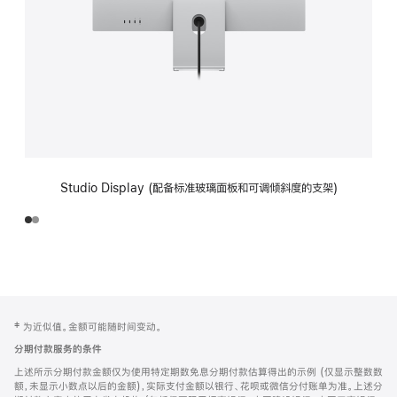
Studio Display (配备标准玻璃面板和可调倾斜度的支架)
网
脚
‡ 为近似值。金额可能随时间变动。
注
页
分期付款服务的条件
页
上述所示分期付款金额仅为使用特定期数免息分期付款估算得出的示例 (仅显示整数数
脚
额，未显示小数点以后的金额)，实际支付金额以银行、花呗或微信分付账单为准。上述分