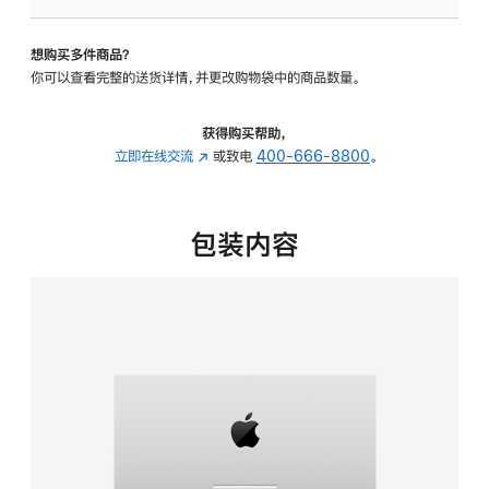
可
调
想购买多件商品？
倾
你可以查看完整的送货详情，并更改购物袋中的商品数量。
斜
度
的
获得购买帮助，
支
立即在线交流
(在
或致电
400-666-8800
。
架
新
的
窗
分
口
包装内容
期
中
付
打
款
开)
选
项)