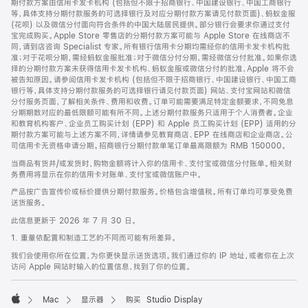
期付款方案由信用卡发卡机构 (包括但不限于招商银行、中国建设银行、中国工商银行
等，具体支持分期付款服务的可选择银行及对应分期付款方案请见付款页面)、蚂蚁金服
(花呗) 以及微信分付面向符合条件的中国大陆居民提供。部分银行会要求你通过支付
宝完成购买。Apple Store 零售店的分期付款方案可能与 Apple Store 在线商店不
同，请到店咨询 Specialist 专家。所有银行信用卡分期均需经你的信用卡发卡机构批
准；对于花呗分期，需经蚂蚁金服批准；对于微信分付分期，需经微信分付批准。如果你选
择的分期付款方案未获得信用卡发卡机构、蚂蚁金服或微信分付的批准，Apple 将不会
被告知原因。请参阅信用卡发卡机构 (包括但不限于招商银行、中国建设银行、中国工商
银行等，具体支持分期付款服务的可选择银行请见付款页面) 网站、支付宝网站和微信
分付服务页面，了解相关条件、费用和收费。订单可能需要满足特定金额要求，不同免息
分期期数对应的最低限额可能有所不同。上述分期付款服务只适用于个人消费者。企业
和教育机构客户、企业员工购买计划 (EPP) 和 Apple 员工购买计划 (EPP) 适用的分
期付款方案可能与上述方案不同，详情请参见教育商店、EPP 在线商店和企业商店。公
司信用卡无资格申请分期。招商银行分期付款单笔订单最高限额为 RMB 150000。
当商品有货并/或发货时，购物金额将计入你的信用卡、支付宝或微信分付账单。相关财
务费用将显示在你的信用卡对账单、支付宝或微信账户中。
产品按广告宣传价或标价提供分期付款服务。价格包含增值税。所有订单均可享受免费
送货服务。
此信息更新于 2026 年 7 月 30 日。
1. 重量依配置和制造工艺的不同而可能有所差异。
我们会使用你所在位置，为你更快显示送货选项。我们通过你的 IP 地址，或者你在上次
访问 Apple 网站时输入的位置信息，找到了你的位置。
Mac
显示器
购买 Studio Display