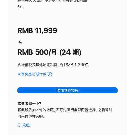
务
获得长达 3 年的技术支持和意外损坏保修服
务。
计
划
(适
RMB 11,999
用
于
或
Studio
RMB 500/月 (24 期)
Display
含增值税及其他法定税费
：约 RMB 1,390
脚
‡。
注
可享免息分期付款
(Studio
Display
-
添加到购物袋
标
准
需要考虑一下？
玻
将此设备加入你的收藏，即可先保留全部配置选择，之后随时
璃
回来再继续选购。
面
板
收藏
-