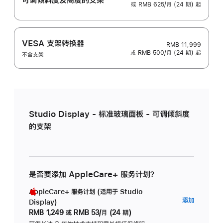
或 RMB 625/月 (24 期) 起
VESA 支架转换器
RMB 11,999
或 RMB 500/月 (24 期) 起
不含支架
Studio Display - 标准玻璃面板 - 可调倾斜度
的支架
是否要添加 AppleCare+ 服务计划？
AppleCare+ 服务计划 (适用于 Studio
AppleC
添加
Display)
服
RMB 1,249
或
RMB 53/月 (24 期)