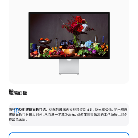
玻璃面板
两种抗反射玻璃面板可选。
标配的玻璃面板经过特别设计，反光率极低。纳米纹理
展
玻璃面板可分散反射光，从而进一步减少反光，即使在高亮光源的工作场所也能保
持出色画质。
开