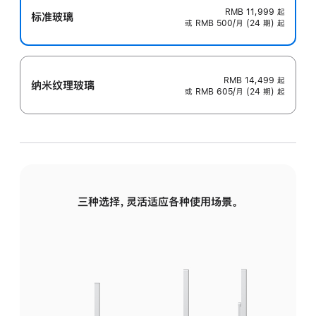
RMB 11,999
起
标准玻璃
或 RMB 500/月 (24 期) 起
RMB 14,499
起
纳米纹理玻璃
或 RMB 605/月 (24 期) 起
三种选择，灵活适应各种使用场景。
标