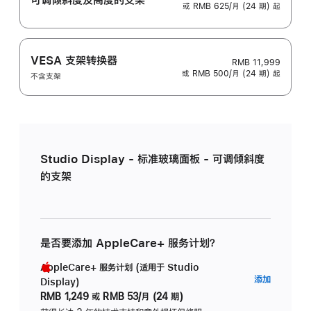
或 RMB 625/月 (24 期) 起
VESA 支架转换器
RMB 11,999
或 RMB 500/月 (24 期) 起
不含支架
Studio Display - 标准玻璃面板 - 可调倾斜度
的支架
是否要添加 AppleCare+ 服务计划？
AppleCare+ 服务计划 (适用于 Studio
AppleC
添加
Display)
服
RMB 1,249
或
RMB 53/月 (24 期)