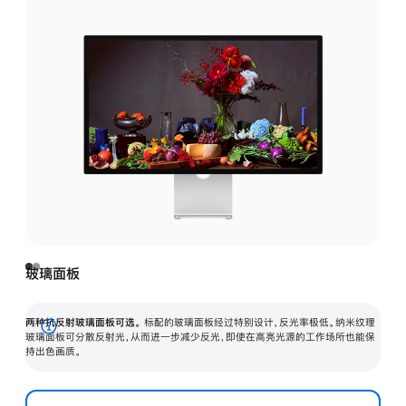
玻璃面板
两种抗反射玻璃面板可选。
标配的玻璃面板经过特别设计，反光率极低。纳米纹理
展
玻璃面板可分散反射光，从而进一步减少反光，即使在高亮光源的工作场所也能保
持出色画质。
开