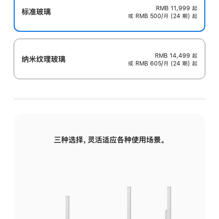
RMB 11,999
起
标准玻璃
或 RMB 500/月 (24 期) 起
RMB 14,499
起
纳米纹理玻璃
或 RMB 605/月 (24 期) 起
三种选择，灵活适应各种使用场景。
标