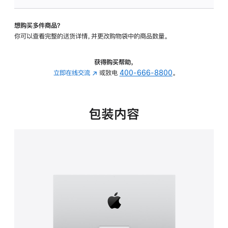
可
调
想购买多件商品？
倾
你可以查看完整的送货详情，并更改购物袋中的商品数量。
斜
度
的
获得购买帮助，
支
立即在线交流
(在
或致电
400-666-8800
。
架
新
的
窗
分
口
包装内容
期
中
付
打
款
开)
选
项)