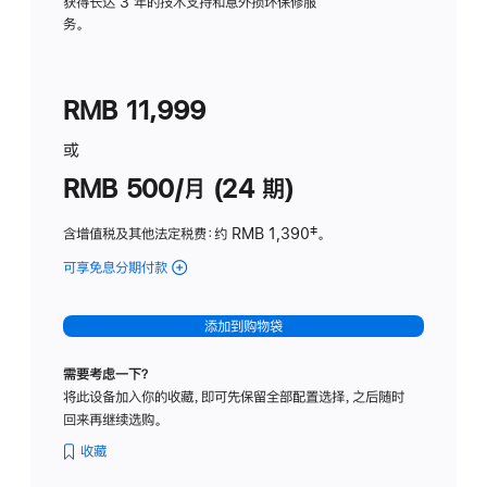
务
获得长达 3 年的技术支持和意外损坏保修服
务。
计
划
(适
RMB 11,999
用
于
或
Studio
RMB 500/月 (24 期)
Display
含增值税及其他法定税费
：约 RMB 1,390
脚
‡。
注
可享免息分期付款
(Studio
Display
-
添加到购物袋
标
准
需要考虑一下？
玻
将此设备加入你的收藏，即可先保留全部配置选择，之后随时
璃
回来再继续选购。
面
板
收藏
-