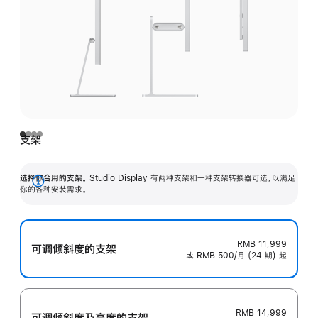
支架
选择你合用的支架。
Studio Display 有两种支架和一种支架转换器可选，以满足
展
你的各种安装需求。
开
RMB 11,999
可调倾斜度的支架
或 RMB 500/月 (24 期) 起
RMB 14,999
可调倾斜度及高‍度的支‍架