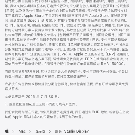
期付款方案由信用卡发卡机构 (包括但不限于招商银行、中国建设银行、中国工商银行
等，具体支持分期付款服务的可选择银行及对应分期付款方案请见付款页面)、蚂蚁金服
(花呗) 以及微信分付面向符合条件的中国大陆居民提供。部分银行会要求你通过支付
宝完成购买。Apple Store 零售店的分期付款方案可能与 Apple Store 在线商店不
同，请到店咨询 Specialist 专家。所有银行信用卡分期均需经你的信用卡发卡机构批
准；对于花呗分期，需经蚂蚁金服批准；对于微信分付分期，需经微信分付批准。如果你选
择的分期付款方案未获得信用卡发卡机构、蚂蚁金服或微信分付的批准，Apple 将不会
被告知原因。请参阅信用卡发卡机构 (包括但不限于招商银行、中国建设银行、中国工商
银行等，具体支持分期付款服务的可选择银行请见付款页面) 网站、支付宝网站和微信
分付服务页面，了解相关条件、费用和收费。订单可能需要满足特定金额要求，不同免息
分期期数对应的最低限额可能有所不同。上述分期付款服务只适用于个人消费者。企业
和教育机构客户、企业员工购买计划 (EPP) 和 Apple 员工购买计划 (EPP) 适用的分
期付款方案可能与上述方案不同，详情请参见教育商店、EPP 在线商店和企业商店。公
司信用卡无资格申请分期。招商银行分期付款单笔订单最高限额为 RMB 150000。
当商品有货并/或发货时，购物金额将计入你的信用卡、支付宝或微信分付账单。相关财
务费用将显示在你的信用卡对账单、支付宝或微信账户中。
产品按广告宣传价或标价提供分期付款服务。价格包含增值税。所有订单均可享受免费
送货服务。
此信息更新于 2026 年 7 月 30 日。
1. 重量依配置和制造工艺的不同而可能有所差异。
我们会使用你所在位置，为你更快显示送货选项。我们通过你的 IP 地址，或者你在上次
访问 Apple 网站时输入的位置信息，找到了你的位置。
Mac
显示器
购买 Studio Display