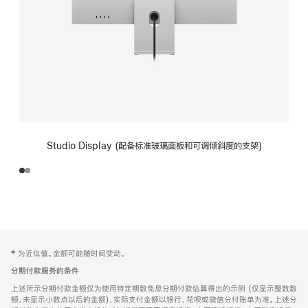
Studio Display (配备标准玻璃面板和可调倾斜度的支架)
网
脚
‡ 为近似值。金额可能随时间变动。
注
页
分期付款服务的条件
页
上述所示分期付款金额仅为使用特定期数免息分期付款估算得出的示例 (仅显示整数数
脚
额，未显示小数点以后的金额)，实际支付金额以银行、花呗或微信分付账单为准。上述分