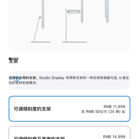
支架
选择你合用的支架。
Studio Display 有两种支架和一种支架转换器可选，以满足
展
你的各种安装需求。
开
RMB 11,999
可调倾斜度的支架
或 RMB 500/月 (24 期) 起
RMB 14,999
可调倾斜度及高‍度的支‍架