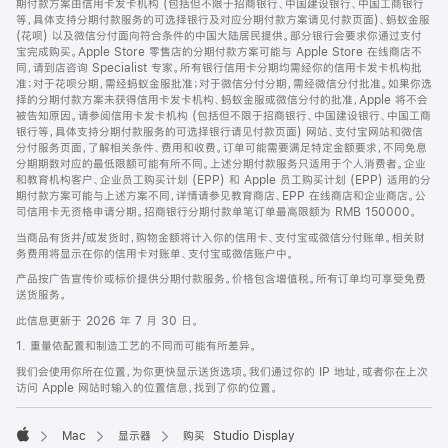
期付款方案由信用卡发卡机构 (包括但不限于招商银行、中国建设银行、中国工商银行
等，具体支持分期付款服务的可选择银行及对应分期付款方案请见付款页面)、蚂蚁金服
(花呗) 以及微信分付面向符合条件的中国大陆居民提供。部分银行会要求你通过支付
宝完成购买。Apple Store 零售店的分期付款方案可能与 Apple Store 在线商店不
同，请到店咨询 Specialist 专家。所有银行信用卡分期均需经你的信用卡发卡机构批
准；对于花呗分期，需经蚂蚁金服批准；对于微信分付分期，需经微信分付批准。如果你选
择的分期付款方案未获得信用卡发卡机构、蚂蚁金服或微信分付的批准，Apple 将不会
被告知原因。请参阅信用卡发卡机构 (包括但不限于招商银行、中国建设银行、中国工商
银行等，具体支持分期付款服务的可选择银行请见付款页面) 网站、支付宝网站和微信
分付服务页面，了解相关条件、费用和收费。订单可能需要满足特定金额要求，不同免息
分期期数对应的最低限额可能有所不同。上述分期付款服务只适用于个人消费者。企业
和教育机构客户、企业员工购买计划 (EPP) 和 Apple 员工购买计划 (EPP) 适用的分
期付款方案可能与上述方案不同，详情请参见教育商店、EPP 在线商店和企业商店。公
司信用卡无资格申请分期。招商银行分期付款单笔订单最高限额为 RMB 150000。
当商品有货并/或发货时，购物金额将计入你的信用卡、支付宝或微信分付账单。相关财
务费用将显示在你的信用卡对账单、支付宝或微信账户中。
产品按广告宣传价或标价提供分期付款服务。价格包含增值税。所有订单均可享受免费
送货服务。
此信息更新于 2026 年 7 月 30 日。
1. 重量依配置和制造工艺的不同而可能有所差异。
我们会使用你所在位置，为你更快显示送货选项。我们通过你的 IP 地址，或者你在上次
访问 Apple 网站时输入的位置信息，找到了你的位置。
Mac
显示器
购买 Studio Display