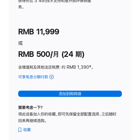
务
获得长达 3 年的技术支持和意外损坏保修服
务。
计
划
(适
RMB 11,999
用
于
或
Studio
RMB 500/月 (24 期)
Display
含增值税及其他法定税费
：约 RMB 1,390
脚
‡。
注
可享免息分期付款
(Studio
Display
-
添加到购物袋
标
准
需要考虑一下？
玻
将此设备加入你的收藏，即可先保留全部配置选择，之后随时
璃
回来再继续选购。
面
板
收藏
-