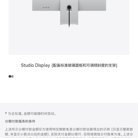
Studio Display (配备标准玻璃面板和可调倾斜度的支架)
网
脚
‡ 为近似值。金额可能随时间变动。
注
页
分期付款服务的条件
页
上述所示分期付款金额仅为使用特定期数免息分期付款估算得出的示例 (仅显示整数数
脚
额，未显示小数点以后的金额)，实际支付金额以银行、花呗或微信分付账单为准。上述分