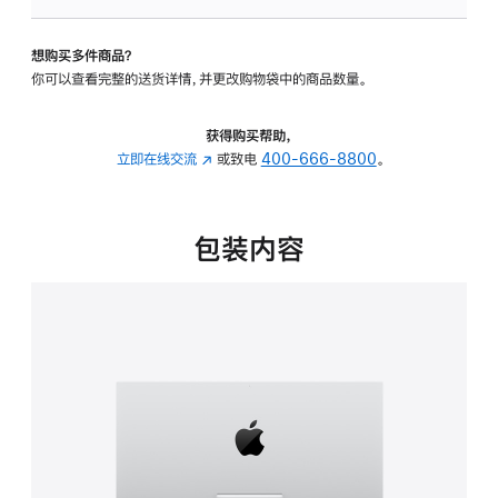
可
调
想购买多件商品？
倾
你可以查看完整的送货详情，并更改购物袋中的商品数量。
斜
度
的
获得购买帮助，
支
立即在线交流
(在
或致电
400-666-8800
。
架
新
的
窗
分
口
包装内容
期
中
付
打
款
开)
选
项)