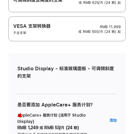
或 RMB 625/月 (24 期) 起
VESA 支架转换器
RMB 11,999
或 RMB 500/月 (24 期) 起
不含支架
Studio Display - 标准玻璃面板 - 可调倾斜度
的支架
是否要添加 AppleCare+ 服务计划？
AppleCare+ 服务计划 (适用于 Studio
AppleC
添加
Display)
服
RMB 1,249
或
RMB 53/月 (24 期)