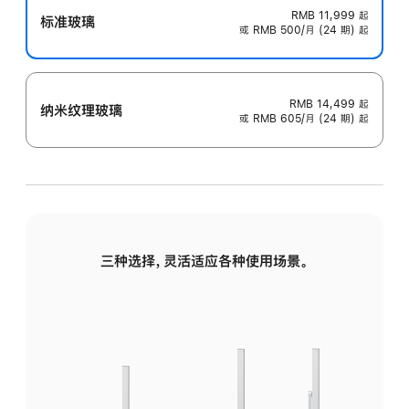
RMB 11,999
起
标准玻璃
或 RMB 500/月 (24 期) 起
RMB 14,499
起
纳米纹理玻璃
或 RMB 605/月 (24 期) 起
三种选择，灵活适应各种使用场景。
标