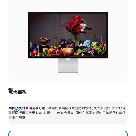
玻璃面板
两种抗反射玻璃面板可选。
标配的玻璃面板经过特别设计，反光率极低。纳米纹理
展
玻璃面板可分散反射光，从而进一步减少反光，即使在高亮光源的工作场所也能保
持出色画质。
开