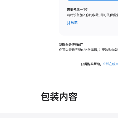
标
准
需要考虑一下？
玻
将此设备加入你的收藏，即可先保留
璃
面
收藏
板
-
可
想购买多件商品？
调
你可以查看完整的送货详情，并更改购物袋
倾
斜
度
获得购买帮助，
立即在线
的
支
架
的
分
包装内容
期
付
款
选
项)