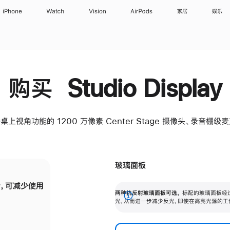
iPhone
Watch
Vision
AirPods
家居
娱乐
购买 Studio Display
桌上视角功能的 1200 万像素 Center Stage 摄像头、录音棚
玻璃面板
，可减少使用
纳米纹理玻璃面板可进一步减少反光，即使在
两种抗反射玻璃面板可选。
标配的玻璃面板经
。
有高亮光源的场所使用，也能保持出色画质。
展
光，从而进一步减少反光，即使在高亮光源的工
开