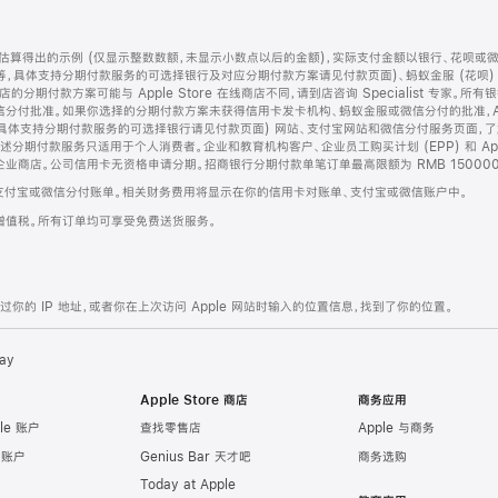
算得出的示例 (仅显示整数数额，未显示小数点以后的金额)，实际支付金额以银行、花呗或
等，具体支持分期付款服务的可选择银行及对应分期付款方案请见付款页面)、蚂蚁金服 (花呗
售店的分期付款方案可能与 Apple Store 在线商店不同，请到店咨询 Specialist 专
分付批准。如果你选择的分期付款方案未获得信用卡发卡机构、蚂蚁金服或微信分付的批准，Ap
具体支持分期付款服务的可选择银行请见付款页面) 网站、支付宝网站和微信分付服务页面，
期付款服务只适用于个人消费者。企业和教育机构客户、企业员工购买计划 (EPP) 和 Appl
企业商店。公司信用卡无资格申请分期。招商银行分期付款单笔订单最高限额为 RMB 150000
支付宝或微信分付账单。相关财务费用将显示在你的信用卡对账单、支付宝或微信账户中。
增值税。所有订单均可享受免费送货服务。
的 IP 地址，或者你在上次访问 Apple 网站时输入的位置信息，找到了你的位置。
ay
Apple Store 商店
商务应用
le 账户
查找零售店
Apple 与商务
e 账户
Genius Bar 天才吧
商务选购
Today at Apple