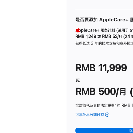
是否要添加 AppleCare+
AppleCare+ 服务计划 (适用于 Stu
RMB 1,249
或
RMB 53/月 (24 
获得长达 3 年的技术支持和意外损
RMB 11,999
或
RMB 500/月 (
含增值税及其他法定税费
：约 RMB 
可享免息分期付款
(Studio
Display
-
添