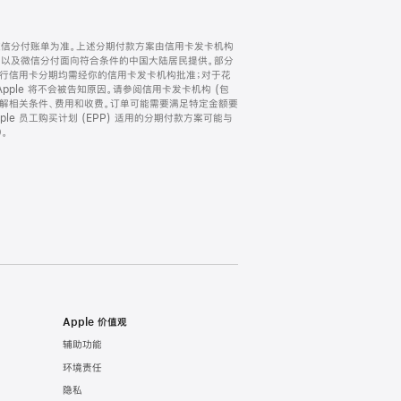
微信分付账单为准。上述分期付款方案由信用卡发卡机构
) 以及微信分付面向符合条件的中国大陆居民提供。部分
家。所有银行信用卡分期均需经你的信用卡发卡机构批准；对于花
ple 将不会被告知原因。请参阅信用卡发卡机构 (包
了解相关条件、费用和收费。订单可能需要满足特定金额要
e 员工购买计划 (EPP) 适用的分期付款方案可能与
。
Apple 价值观
辅助功能
环境责任
隐私