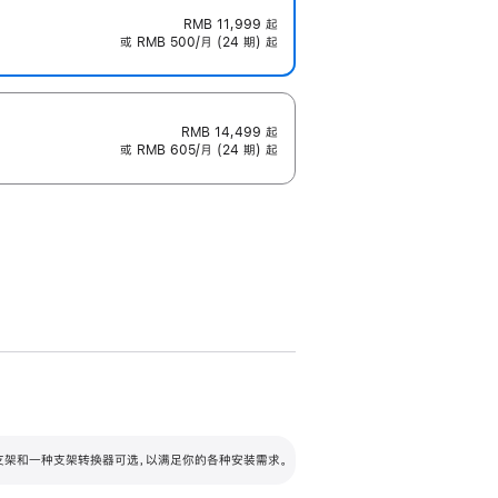
RMB 11,999
起
或 RMB 500/月 (24 期) 起
RMB 14,499
起
或 RMB 605/月 (24 期) 起
配可调倾斜度及高度的支架，额外增加 105
VESA 支架转换器
 有两种支架和一种支架转换器可选，以满足你的各种安装需求。
毫米的高度调节范围。
容的支架 (未随附)