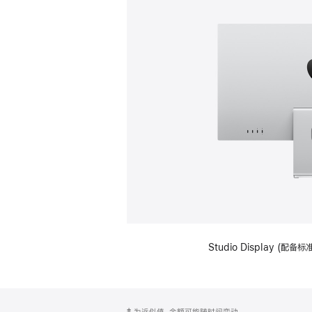
Studio Display (
网
脚