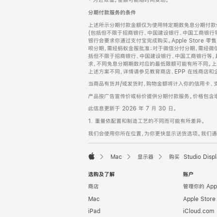
‡ 为近似值。金额可能随时间变动。
注
页
分期付款服务的条件
页
上述所示分期付款金额仅为使用特定期数免息分期付款估
脚
(包括但不限于招商银行、中国建设银行、中国工商银行
银行会要求你通过支付宝完成购买。Apple Store 零
呗分期，需经蚂蚁金服批准；对于微信分付分期，需经微信
括但不限于招商银行、中国建设银行、中国工商银行等，
求，不同免息分期期数对应的最低限额可能有所不同。上述分
上述方案不同，详情请参见教育商店、EPP 在线商店和
当商品有货并/或发货时，购物金额将计入你的信用卡、
产品按广告宣传价或标价提供分期付款服务。价格包含
此信息更新于 2026 年 7 月 30 日。
1. 重量依配置和制造工艺的不同而可能有所差异。
我们会使用你所在位置，为你更快显示送货选项。我们通过你
Mac
显示器
购买 Studio Displ
Apple
选购及了解
账户
商店
管理你的 App
Mac
Apple Stor
iPad
iCloud.com