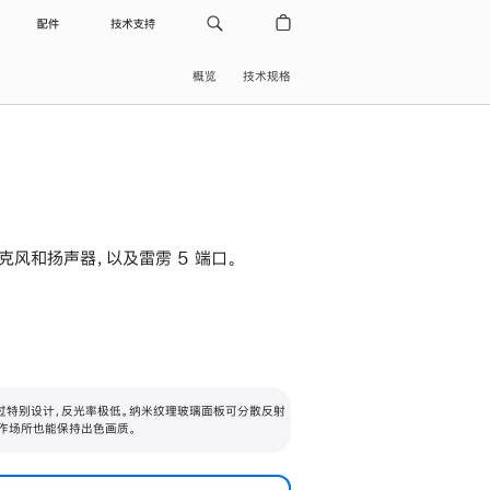
配件
技术支持
概览
技术规格
级麦克风和扬声器，以及雷雳 5 端口。
过特别设计，反光率极低。纳米纹理玻璃面板可分散反射
作场所也能保持出色画质。