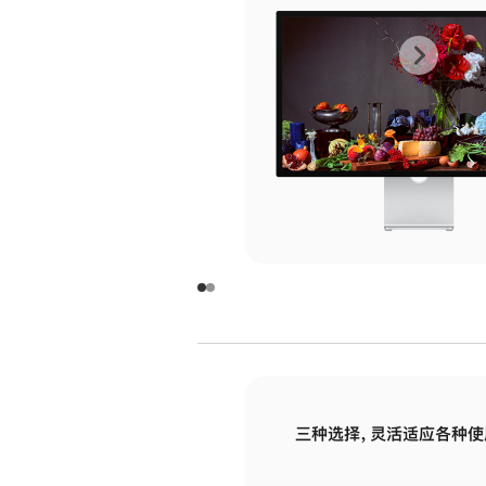
上
下
一
一
张
张
图
图
库
库
图
图
片
片
-
-
玻
玻
璃
璃
三种选择，灵活适应各种使
面
面
板
板