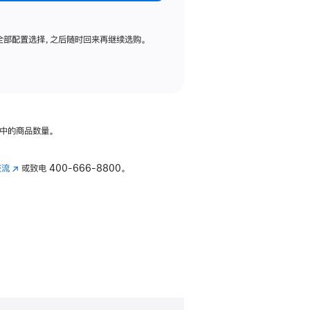
全部配置选择，之后随时回来再继续选购。
中的商品数量。
交流
(在
或致电
400-666-8800。
新
窗
口
中
打
开)