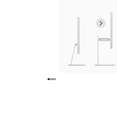
上
下
一
一
张
张
图
图
库
库
图
图
片
片
-
-
支
支
架
架