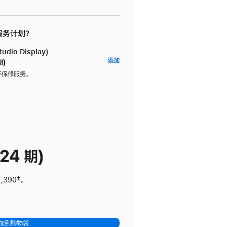
 服务计划？
dio Display)
AppleCare+
添加
期)
服
坏保修服务。
务
计
划
(适
用
于
24 期)
Studio
Display)
1,390
脚
‡。
注
加到购物袋