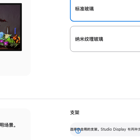
标准玻璃
纳米纹理玻璃
支架
用场景。
标配可调倾斜度的支架，提供 30 度的倾斜度
选
选择你合用的支架。
Studio Display
调节范围。
展