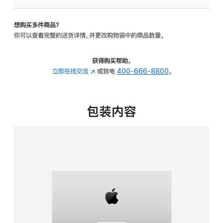
可
调
想购买多件商品？
倾
你可以查看完整的送货详情，并更改购物袋中的商品数量。
斜
度
的
获得购买帮助，
支
立即在线交流
(在
或致电
400-666-8800
。
架
新
的
窗
分
口
包装内容
期
中
付
打
款
开)
选
项)