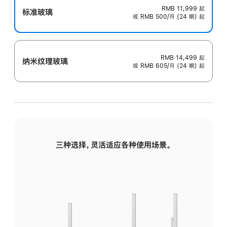
RMB 11,999
起
标准玻璃
或 RMB 500/月 (24 期) 起
RMB 14,499
起
纳米纹理玻璃
或 RMB 605/月 (24 期) 起
三种选择，灵活适应各种使用场景。
标