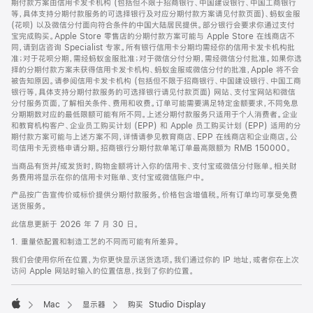
期付款方案由信用卡发卡机构 (包括但不限于招商银行、中国建设银行、中国工商银行
等，具体支持分期付款服务的可选择银行及对应分期付款方案请见付款页面)、蚂蚁金服
(花呗) 以及微信分付面向符合条件的中国大陆居民提供。部分银行会要求你通过支付
宝完成购买。Apple Store 零售店的分期付款方案可能与 Apple Store 在线商店不
同，请到店咨询 Specialist 专家。所有银行信用卡分期均需经你的信用卡发卡机构批
准；对于花呗分期，需经蚂蚁金服批准；对于微信分付分期，需经微信分付批准。如果你选
择的分期付款方案未获得信用卡发卡机构、蚂蚁金服或微信分付的批准，Apple 将不会
被告知原因。请参阅信用卡发卡机构 (包括但不限于招商银行、中国建设银行、中国工商
银行等，具体支持分期付款服务的可选择银行请见付款页面) 网站、支付宝网站和微信
分付服务页面，了解相关条件、费用和收费。订单可能需要满足特定金额要求，不同免息
分期期数对应的最低限额可能有所不同。上述分期付款服务只适用于个人消费者。企业
和教育机构客户、企业员工购买计划 (EPP) 和 Apple 员工购买计划 (EPP) 适用的分
期付款方案可能与上述方案不同，详情请参见教育商店、EPP 在线商店和企业商店。公
司信用卡无资格申请分期。招商银行分期付款单笔订单最高限额为 RMB 150000。
当商品有货并/或发货时，购物金额将计入你的信用卡、支付宝或微信分付账单。相关财
务费用将显示在你的信用卡对账单、支付宝或微信账户中。
产品按广告宣传价或标价提供分期付款服务。价格包含增值税。所有订单均可享受免费
送货服务。
此信息更新于 2026 年 7 月 30 日。
1. 重量依配置和制造工艺的不同而可能有所差异。
我们会使用你所在位置，为你更快显示送货选项。我们通过你的 IP 地址，或者你在上次
访问 Apple 网站时输入的位置信息，找到了你的位置。
Mac
显示器
购买 Studio Display