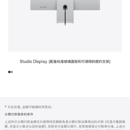
Studio Display (配备标准玻璃面板和可调倾斜度的支架)
网
脚
‡ 为近似值。金额可能随时间变动。
注
页
分期付款服务的条件
页
上述所示分期付款金额仅为使用特定期数免息分期付款估算得出的示例 (仅显示整数数
脚
额，未显示小数点以后的金额)，实际支付金额以银行、花呗或微信分付账单为准。上述分