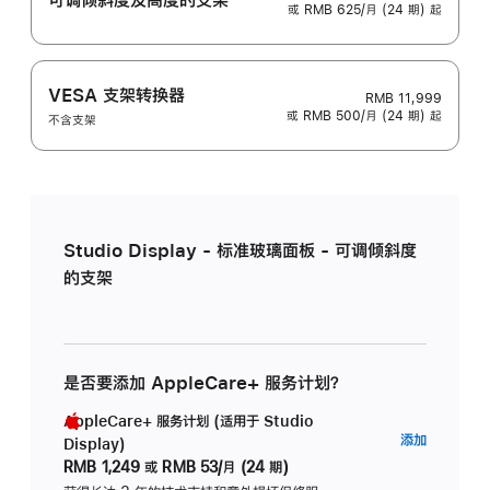
或 RMB 625/月 (24 期) 起
VESA 支架转换器
RMB 11,999
或 RMB 500/月 (24 期) 起
不含支架
Studio Display - 标准玻璃面板 - 可调倾斜度
的支架
是否要添加 AppleCare+ 服务计划？
AppleCare+ 服务计划 (适用于 Studio
AppleC
添加
Display)
服
RMB 1,249
或
RMB 53/月 (24 期)