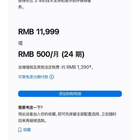
务
获得长达 3 年的技术支持和意外损坏保修服
务。
计
划
(适
RMB 11,999
用
于
或
Studio
RMB 500/月 (24 期)
Display
含增值税及其他法定税费
：约 RMB 1,390
脚
‡。
注
可享免息分期付款
(Studio
Display
-
添加到购物袋
标
准
需要考虑一下？
玻
将此设备加入你的收藏，即可先保留全部配置选择，之后随时
璃
回来再继续选购。
面
板
收藏
-