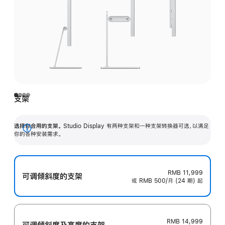
支架
选择你合用的支架。
Studio Display 有两种支架和一种支架转换器可选，以满足
展
你的各种安装需求。
开
RMB 11,999
可调倾斜度的支架
或 RMB 500/月 (24 期) 起
RMB 14,999
可调倾斜度及高‍度的支‍架