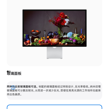
玻璃面板
两种抗反射玻璃面板可选。
标配的玻璃面板经过特别设计，反光率极低。纳米纹理
展
玻璃面板可分散反射光，从而进一步减少反光，即使在高亮光源的工作场所也能保
持出色画质。
开