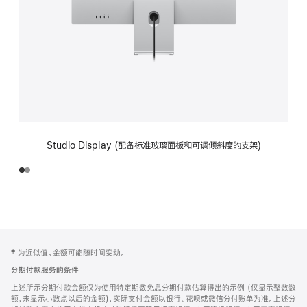
Studio Display (配备标准玻璃面板和可调倾斜度的支架)
网
脚
‡ 为近似值。金额可能随时间变动。
注
页
分期付款服务的条件
页
上述所示分期付款金额仅为使用特定期数免息分期付款估算得出的示例 (仅显示整数数
脚
额，未显示小数点以后的金额)，实际支付金额以银行、花呗或微信分付账单为准。上述分