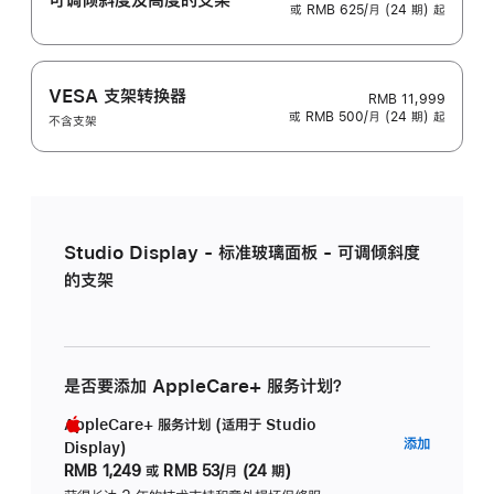
或 RMB 625/月 (24 期) 起
VESA 支架转换器
RMB 11,999
或 RMB 500/月 (24 期) 起
不含支架
Studio Display - 标准玻璃面板 - 可调倾斜度
的支架
是否要添加 AppleCare+ 服务计划？
AppleCare+ 服务计划 (适用于 Studio
AppleC
添加
Display)
服
RMB 1,249
或
RMB 53/月 (24 期)