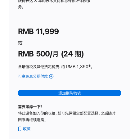
务
获得长达 3 年的技术支持和意外损坏保修服
务。
计
划
(适
RMB 11,999
用
于
或
Studio
RMB 500/月 (24 期)
Display
含增值税及其他法定税费
：约 RMB 1,390
脚
‡。
注
可享免息分期付款
(Studio
Display
-
添加到购物袋
标
准
需要考虑一下？
玻
将此设备加入你的收藏，即可先保留全部配置选择，之后随时
璃
回来再继续选购。
面
板
收藏
-