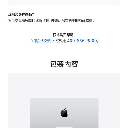
可
调
想购买多件商品？
倾
你可以查看完整的送货详情，并更改购物袋中的商品数量。
斜
度
的
获得购买帮助，
支
立即在线交流
(在
或致电
400-666-8800
。
架
新
的
窗
分
口
包装内容
期
中
付
打
款
开)
选
项)