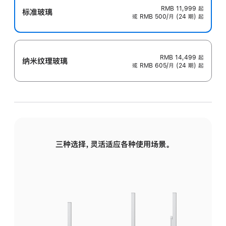
RMB 11,999
起
标准玻璃
或 RMB 500/月 (24 期) 起
RMB 14,499
起
纳米纹理玻璃
或 RMB 605/月 (24 期) 起
三种选择，灵活适应各种使用场景。
标