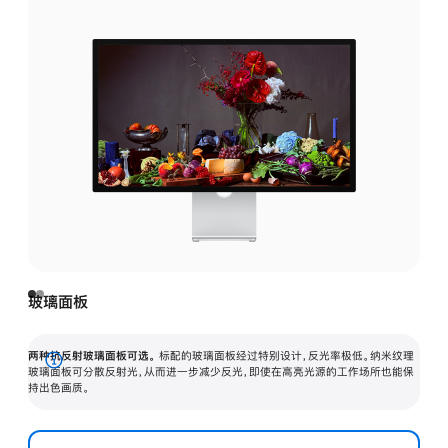
玻璃面板
两种抗反射玻璃面板可选。
标配的玻璃面板经过特别设计，反光率极低。纳米纹理
展
玻璃面板可分散反射光，从而进一步减少反光，即使在高亮光源的工作场所也能保
持出色画质。
开