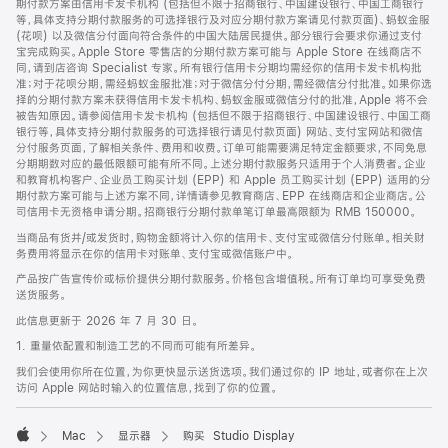
期付款方案由信用卡发卡机构 (包括但不限于招商银行、中国建设银行、中国工商银行
等，具体支持分期付款服务的可选择银行及对应分期付款方案请见付款页面)、蚂蚁金服
(花呗) 以及微信分付面向符合条件的中国大陆居民提供。部分银行会要求你通过支付
宝完成购买。Apple Store 零售店的分期付款方案可能与 Apple Store 在线商店不
同，请到店咨询 Specialist 专家。所有银行信用卡分期均需经你的信用卡发卡机构批
准；对于花呗分期，需经蚂蚁金服批准；对于微信分付分期，需经微信分付批准。如果你选
择的分期付款方案未获得信用卡发卡机构、蚂蚁金服或微信分付的批准，Apple 将不会
被告知原因。请参阅信用卡发卡机构 (包括但不限于招商银行、中国建设银行、中国工商
银行等，具体支持分期付款服务的可选择银行请见付款页面) 网站、支付宝网站和微信
分付服务页面，了解相关条件、费用和收费。订单可能需要满足特定金额要求，不同免息
分期期数对应的最低限额可能有所不同。上述分期付款服务只适用于个人消费者。企业
和教育机构客户、企业员工购买计划 (EPP) 和 Apple 员工购买计划 (EPP) 适用的分
期付款方案可能与上述方案不同，详情请参见教育商店、EPP 在线商店和企业商店。公
司信用卡无资格申请分期。招商银行分期付款单笔订单最高限额为 RMB 150000。
当商品有货并/或发货时，购物金额将计入你的信用卡、支付宝或微信分付账单。相关财
务费用将显示在你的信用卡对账单、支付宝或微信账户中。
产品按广告宣传价或标价提供分期付款服务。价格包含增值税。所有订单均可享受免费
送货服务。
此信息更新于 2026 年 7 月 30 日。
1. 重量依配置和制造工艺的不同而可能有所差异。
我们会使用你所在位置，为你更快显示送货选项。我们通过你的 IP 地址，或者你在上次
访问 Apple 网站时输入的位置信息，找到了你的位置。
Mac
显示器
购买 Studio Display