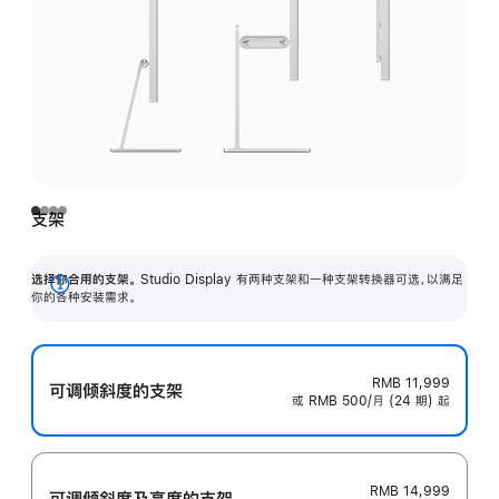
支架
选择你合用的支架。
Studio Display 有两种支架和一种支架转换器可选，以满足
展
你的各种安装需求。
开
RMB 11,999
可调倾斜度的支架
或 RMB 500/月 (24 期) 起
RMB 14,999
可调倾斜度及高‍度的支‍架