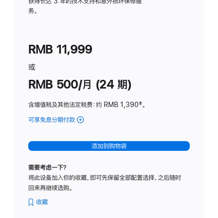
务
获得长达 3 年的技术支持和意外损坏保修服
务。
计
划
(适
RMB 11,999
用
于
或
Studio
RMB 500/月 (24 期)
Display
含增值税及其他法定税费
：约 RMB 1,390
脚
‡。
注
可享免息分期付款
(Studio
Display
-
添加到购物袋
标
准
需要考虑一下？
玻
将此设备加入你的收藏，即可先保留全部配置选择，之后随时
璃
回来再继续选购。
面
板
收藏
-