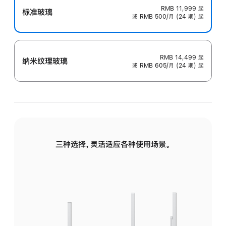
RMB 11,999
起
标准玻璃
或 RMB 500/月 (24 期) 起
RMB 14,499
起
纳米纹理玻璃
或 RMB 605/月 (24 期) 起
三种选择，灵活适应各种使用场景。
标