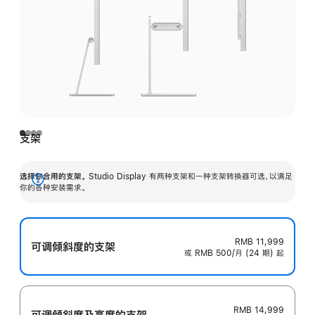
支架
选择你合用的支架。
Studio Display 有两种支架和一种支架转换器可选，以满足
展
你的各种安装需求。
开
RMB 11,999
可调倾斜度的支架
或 RMB 500/月 (24 期) 起
RMB 14,999
可调倾斜度及高‍度的支‍架