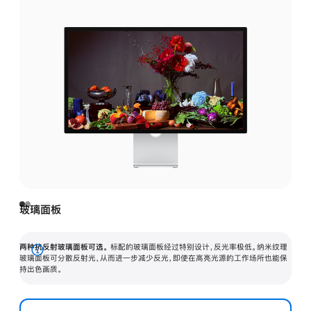
玻璃面板
两种抗反射玻璃面板可选。
标配的玻璃面板经过特别设计，反光率极低。纳米纹理
展
玻璃面板可分散反射光，从而进一步减少反光，即使在高亮光源的工作场所也能保
持出色画质。
开