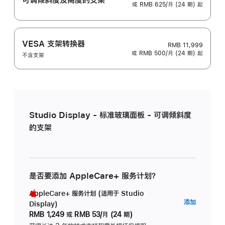
或 RMB 625/月 (24 期) 起
VESA 支架转换器
RMB 11,999
或 RMB 500/月 (24 期) 起
不含支架
Studio Display - 标准玻璃面板 - 可调倾斜度
的支架
是否要添加 AppleCare+ 服务计划？
AppleCare+ 服务计划 (适用于 Studio
AppleC
添加
Display)
服
RMB 1,249
或
RMB 53/月 (24 期)