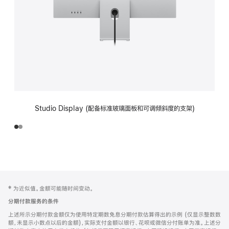
Studio Display (配备标准玻璃面板和可调倾斜度的支架)
网
脚
‡ 为近似值。金额可能随时间变动。
注
页
分期付款服务的条件
页
上述所示分期付款金额仅为使用特定期数免息分期付款估算得出的示例 (仅显示整数数
脚
额，未显示小数点以后的金额)，实际支付金额以银行、花呗或微信分付账单为准。上述分