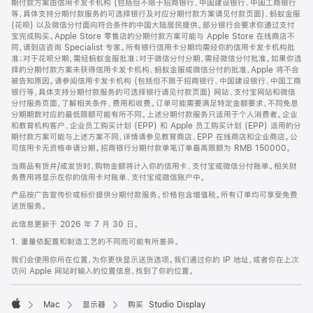
期付款方案由信用卡发卡机构 (包括但不限于招商银行、中国建设银行、中国工商银行
等，具体支持分期付款服务的可选择银行及对应分期付款方案请见付款页面)、蚂蚁金服
(花呗) 以及微信分付面向符合条件的中国大陆居民提供。部分银行会要求你通过支付
宝完成购买。Apple Store 零售店的分期付款方案可能与 Apple Store 在线商店不
同，请到店咨询 Specialist 专家。所有银行信用卡分期均需经你的信用卡发卡机构批
准；对于花呗分期，需经蚂蚁金服批准；对于微信分付分期，需经微信分付批准。如果你选
择的分期付款方案未获得信用卡发卡机构、蚂蚁金服或微信分付的批准，Apple 将不会
被告知原因。请参阅信用卡发卡机构 (包括但不限于招商银行、中国建设银行、中国工商
银行等，具体支持分期付款服务的可选择银行请见付款页面) 网站、支付宝网站和微信
分付服务页面，了解相关条件、费用和收费。订单可能需要满足特定金额要求，不同免息
分期期数对应的最低限额可能有所不同。上述分期付款服务只适用于个人消费者。企业
和教育机构客户、企业员工购买计划 (EPP) 和 Apple 员工购买计划 (EPP) 适用的分
期付款方案可能与上述方案不同，详情请参见教育商店、EPP 在线商店和企业商店。公
司信用卡无资格申请分期。招商银行分期付款单笔订单最高限额为 RMB 150000。
当商品有货并/或发货时，购物金额将计入你的信用卡、支付宝或微信分付账单。相关财
务费用将显示在你的信用卡对账单、支付宝或微信账户中。
产品按广告宣传价或标价提供分期付款服务。价格包含增值税。所有订单均可享受免费
送货服务。
此信息更新于 2026 年 7 月 30 日。
1. 重量依配置和制造工艺的不同而可能有所差异。
我们会使用你所在位置，为你更快显示送货选项。我们通过你的 IP 地址，或者你在上次
访问 Apple 网站时输入的位置信息，找到了你的位置。
Mac
显示器
购买 Studio Display