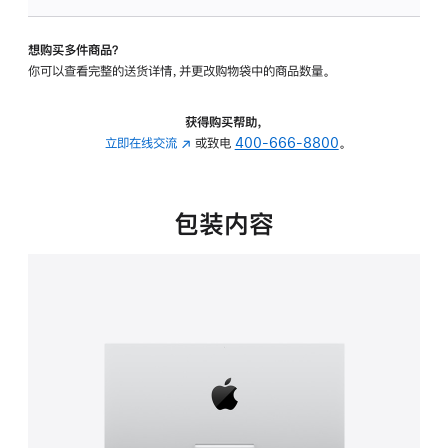
可
调
想购买多件商品？
倾
你可以查看完整的送货详情，并更改购物袋中的商品数量。
斜
度
的
获得购买帮助，
支
立即在线交流
(在
或致电
400-666-8800
。
架
新
的
窗
分
口
包装内容
期
中
付
打
款
开)
选
项)