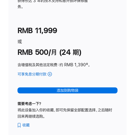
务
获得长达 3 年的技术支持和意外损坏保修服
务。
计
划
(适
RMB 11,999
用
于
或
Studio
RMB 500/月 (24 期)
Display
含增值税及其他法定税费
：约 RMB 1,390
脚
‡。
注
可享免息分期付款
(Studio
Display
-
添加到购物袋
标
准
需要考虑一下？
玻
将此设备加入你的收藏，即可先保留全部配置选择，之后随时
璃
回来再继续选购。
面
板
收藏
-