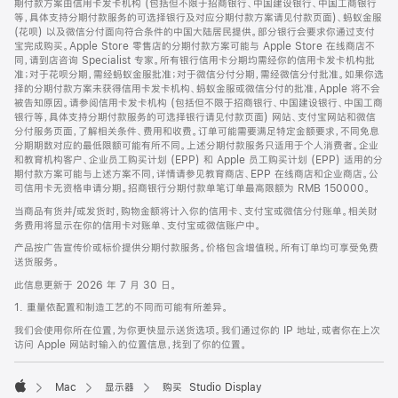
期付款方案由信用卡发卡机构 (包括但不限于招商银行、中国建设银行、中国工商银行
等，具体支持分期付款服务的可选择银行及对应分期付款方案请见付款页面)、蚂蚁金服
(花呗) 以及微信分付面向符合条件的中国大陆居民提供。部分银行会要求你通过支付
宝完成购买。Apple Store 零售店的分期付款方案可能与 Apple Store 在线商店不
同，请到店咨询 Specialist 专家。所有银行信用卡分期均需经你的信用卡发卡机构批
准；对于花呗分期，需经蚂蚁金服批准；对于微信分付分期，需经微信分付批准。如果你选
择的分期付款方案未获得信用卡发卡机构、蚂蚁金服或微信分付的批准，Apple 将不会
被告知原因。请参阅信用卡发卡机构 (包括但不限于招商银行、中国建设银行、中国工商
银行等，具体支持分期付款服务的可选择银行请见付款页面) 网站、支付宝网站和微信
分付服务页面，了解相关条件、费用和收费。订单可能需要满足特定金额要求，不同免息
分期期数对应的最低限额可能有所不同。上述分期付款服务只适用于个人消费者。企业
和教育机构客户、企业员工购买计划 (EPP) 和 Apple 员工购买计划 (EPP) 适用的分
期付款方案可能与上述方案不同，详情请参见教育商店、EPP 在线商店和企业商店。公
司信用卡无资格申请分期。招商银行分期付款单笔订单最高限额为 RMB 150000。
当商品有货并/或发货时，购物金额将计入你的信用卡、支付宝或微信分付账单。相关财
务费用将显示在你的信用卡对账单、支付宝或微信账户中。
产品按广告宣传价或标价提供分期付款服务。价格包含增值税。所有订单均可享受免费
送货服务。
此信息更新于 2026 年 7 月 30 日。
1. 重量依配置和制造工艺的不同而可能有所差异。
我们会使用你所在位置，为你更快显示送货选项。我们通过你的 IP 地址，或者你在上次
访问 Apple 网站时输入的位置信息，找到了你的位置。
Mac
显示器
购买 Studio Display