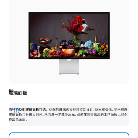
玻璃面板
两种抗反射玻璃面板可选。
标配的玻璃面板经过特别设计，反光率极低。纳米纹理
展
玻璃面板可分散反射光，从而进一步减少反光，即使在高亮光源的工作场所也能保
持出色画质。
开