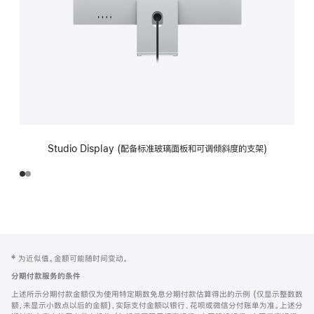
Studio Display (配备标准玻璃面板和可调倾斜度的支架)
网
脚
‡ 为近似值。金额可能随时间变动。
注
页
分期付款服务的条件
页
上述所示分期付款金额仅为使用特定期数免息分期付款估算得出的示例 (仅显示整数数
脚
额，未显示小数点以后的金额)，实际支付金额以银行、花呗或微信分付账单为准。上述分