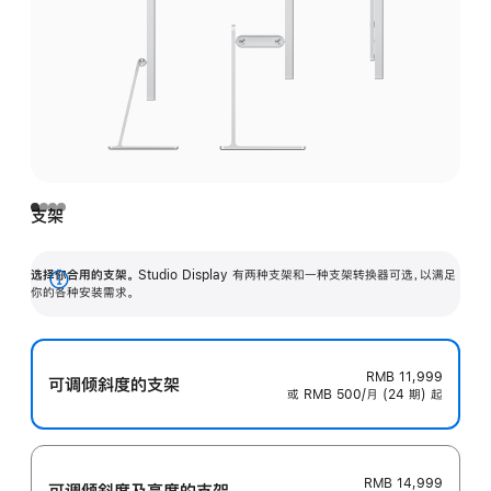
支架
选择你合用的支架。
Studio Display 有两种支架和一种支架转换器可选，以满足
展
你的各种安装需求。
开
RMB 11,999
可调倾斜度的支架
或 RMB 500/月 (24 期) 起
RMB 14,999
可调倾斜度及高‍度的支‍架