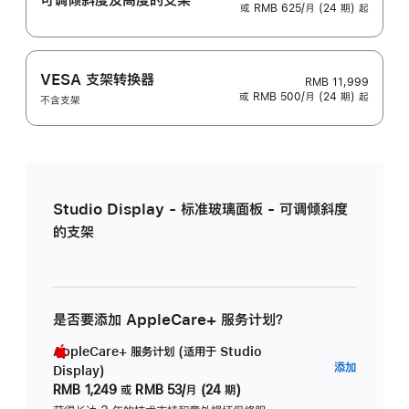
或 RMB 625/月 (24 期) 起
VESA 支架转换器
RMB 11,999
或 RMB 500/月 (24 期) 起
不含支架
Studio Display - 标准玻璃面板 - 可调倾斜度
的支架
是否要添加 AppleCare+ 服务计划？
AppleCare+ 服务计划 (适用于 Studio
AppleC
添加
Display)
服
RMB 1,249
或
RMB 53/月 (24 期)