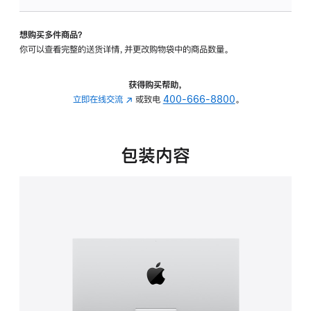
可
调
想购买多件商品？
倾
你可以查看完整的送货详情，并更改购物袋中的商品数量。
斜
度
的
获得购买帮助，
支
立即在线交流
(在
或致电
400-666-8800
。
架
新
的
窗
分
口
包装内容
期
中
付
打
款
开)
选
项)