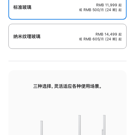
RMB 11,999
起
标准玻璃
或 RMB 500/月 (24 期) 起
RMB 14,499
起
纳米纹理玻璃
或 RMB 605/月 (24 期) 起
三种选择，灵活适应各种使用场景。
标