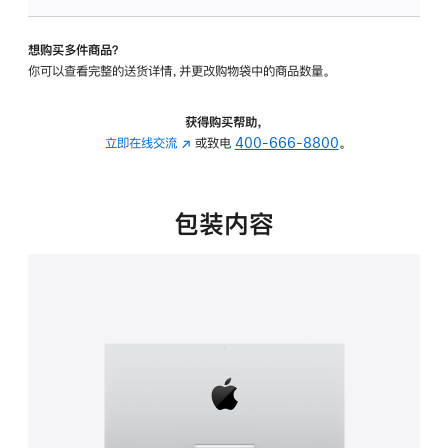
可
调
想购买多件商品？
倾
你可以查看完整的送货详情，并更改购物袋中的商品数量。
斜
度
的
获得购买帮助，
支
立即在线交流
(在
或致电
400-666-8800
。
架
新
的
窗
分
口
包装内容
期
中
付
打
款
开)
选
项)