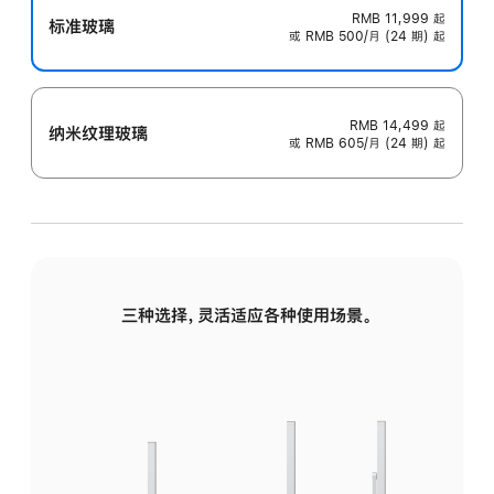
RMB 11,999
起
标准玻璃
或 RMB 500/月 (24 期) 起
RMB 14,499
起
纳米纹理玻璃
或 RMB 605/月 (24 期) 起
三种选择，灵活适应各种使用场景。
标