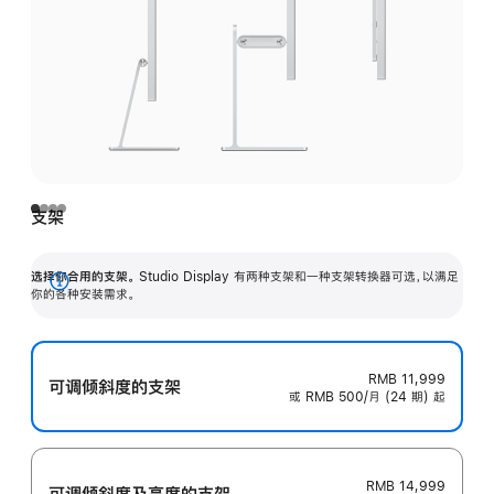
支架
选择你合用的支架。
Studio Display 有两种支架和一种支架转换器可选，以满足
展
你的各种安装需求。
开
RMB 11,999
可调倾斜度的支架
或 RMB 500/月 (24 期) 起
RMB 14,999
可调倾斜度及高‍度的支‍架