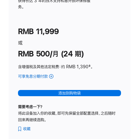
务
获得长达 3 年的技术支持和意外损坏保修服
务。
计
划
(适
RMB 11,999
用
于
或
Studio
RMB 500/月 (24 期)
Display
含增值税及其他法定税费
：约 RMB 1,390
脚
‡。
注
可享免息分期付款
(Studio
Display
-
添加到购物袋
标
准
需要考虑一下？
玻
将此设备加入你的收藏，即可先保留全部配置选择，之后随时
璃
回来再继续选购。
面
板
收藏
-