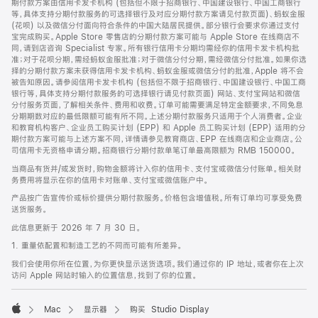
期付款方案由信用卡发卡机构 (包括但不限于招商银行、中国建设银行、中国工商银行
等，具体支持分期付款服务的可选择银行及对应分期付款方案请见付款页面)、蚂蚁金服
(花呗) 以及微信分付面向符合条件的中国大陆居民提供。部分银行会要求你通过支付
宝完成购买。Apple Store 零售店的分期付款方案可能与 Apple Store 在线商店不
同，请到店咨询 Specialist 专家。所有银行信用卡分期均需经你的信用卡发卡机构批
准；对于花呗分期，需经蚂蚁金服批准；对于微信分付分期，需经微信分付批准。如果你选
择的分期付款方案未获得信用卡发卡机构、蚂蚁金服或微信分付的批准，Apple 将不会
被告知原因。请参阅信用卡发卡机构 (包括但不限于招商银行、中国建设银行、中国工商
银行等，具体支持分期付款服务的可选择银行请见付款页面) 网站、支付宝网站和微信
分付服务页面，了解相关条件、费用和收费。订单可能需要满足特定金额要求，不同免息
分期期数对应的最低限额可能有所不同。上述分期付款服务只适用于个人消费者。企业
和教育机构客户、企业员工购买计划 (EPP) 和 Apple 员工购买计划 (EPP) 适用的分
期付款方案可能与上述方案不同，详情请参见教育商店、EPP 在线商店和企业商店。公
司信用卡无资格申请分期。招商银行分期付款单笔订单最高限额为 RMB 150000。
当商品有货并/或发货时，购物金额将计入你的信用卡、支付宝或微信分付账单。相关财
务费用将显示在你的信用卡对账单、支付宝或微信账户中。
产品按广告宣传价或标价提供分期付款服务。价格包含增值税。所有订单均可享受免费
送货服务。
此信息更新于 2026 年 7 月 30 日。
1. 重量依配置和制造工艺的不同而可能有所差异。
我们会使用你所在位置，为你更快显示送货选项。我们通过你的 IP 地址，或者你在上次
访问 Apple 网站时输入的位置信息，找到了你的位置。
Mac
显示器
购买 Studio Display