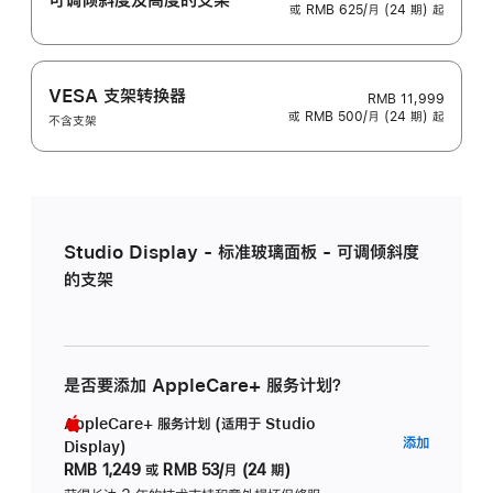
或 RMB 625/月 (24 期) 起
VESA 支架转换器
RMB 11,999
或 RMB 500/月 (24 期) 起
不含支架
Studio Display - 标准玻璃面板 - 可调倾斜度
的支架
是否要添加 AppleCare+ 服务计划？
AppleCare+ 服务计划 (适用于 Studio
AppleC
添加
Display)
服
RMB 1,249
或
RMB 53/月 (24 期)