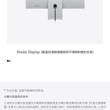
Studio Display (配备标准玻璃面板和可调倾斜度的支架)
网
脚
‡ 为近似值。金额可能随时间变动。
注
页
分期付款服务的条件
页
上述所示分期付款金额仅为使用特定期数免息分期付款估算得出的示例 (仅显示整数数
脚
额，未显示小数点以后的金额)，实际支付金额以银行、花呗或微信分付账单为准。上述分