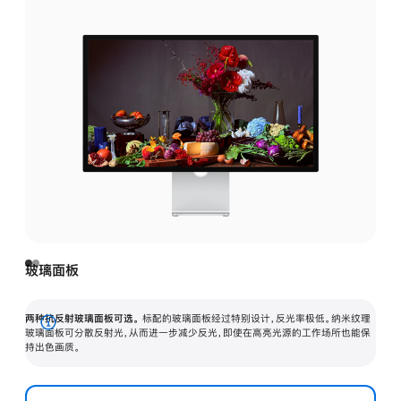
玻璃面板
两种抗反射玻璃面板可选。
标配的玻璃面板经过特别设计，反光率极低。纳米纹理
展
玻璃面板可分散反射光，从而进一步减少反光，即使在高亮光源的工作场所也能保
持出色画质。
开