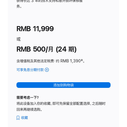
务
获得长达 3 年的技术支持和意外损坏保修服
务。
计
划
(适
RMB 11,999
用
于
或
Studio
RMB 500/月 (24 期)
Display
含增值税及其他法定税费
：约 RMB 1,390
脚
‡。
注
可享免息分期付款
(Studio
Display
-
添加到购物袋
标
准
需要考虑一下？
玻
将此设备加入你的收藏，即可先保留全部配置选择，之后随时
璃
回来再继续选购。
面
板
收藏
-