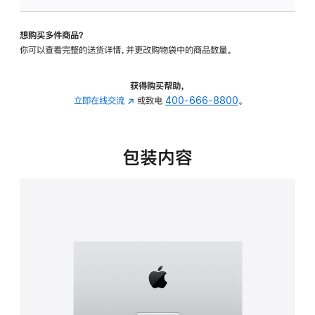
可
调
想购买多件商品？
倾
你可以查看完整的送货详情，并更改购物袋中的商品数量。
斜
度
的
获得购买帮助，
支
立即在线交流
(在
或致电
400-666-8800
。
架
新
的
窗
分
口
包装内容
期
中
付
打
款
开)
选
项)