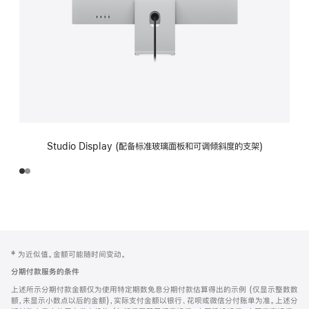
Studio Display (配备标准玻璃面板和可调倾斜度的支架)
网
脚
‡ 为近似值。金额可能随时间变动。
注
页
分期付款服务的条件
页
上述所示分期付款金额仅为使用特定期数免息分期付款估算得出的示例 (仅显示整数数
脚
额，未显示小数点以后的金额)，实际支付金额以银行、花呗或微信分付账单为准。上述分