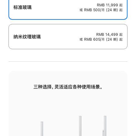
RMB 11,999
起
标准玻璃
或 RMB 500/月 (24 期) 起
RMB 14,499
起
纳米纹理玻璃
或 RMB 605/月 (24 期) 起
三种选择，灵活适应各种使用场景。
标