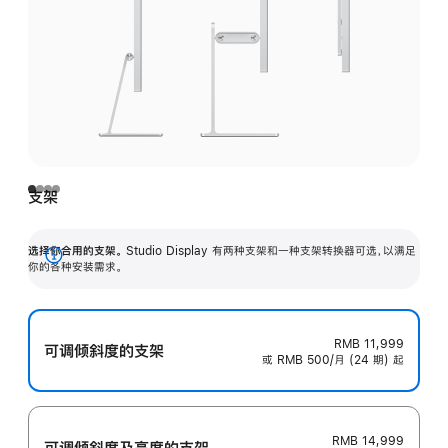
支架
选择你合用的支架。
Studio Display 有两种支架和一种支架转换器可选，以满足
展
你的各种安装需求。
开
RMB 11,999
可调倾斜度的支架
或 RMB 500/月 (24 期) 起
RMB 14,999
可调倾斜度及高‍度的支‍架