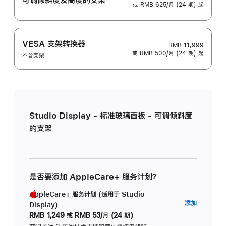
或 RMB 625/月 (24 期) 起
VESA 支架转换器
RMB 11,999
或 RMB 500/月 (24 期) 起
不含支架
Studio Display - 标准玻璃面板 - 可调倾斜度
的支架
是否要添加 AppleCare+ 服务计划？
AppleCare+ 服务计划 (适用于 Studio
AppleC
添加
Display)
服
RMB 1,249
或
RMB 53/月 (24 期)