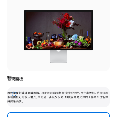
玻璃面板
两种抗反射玻璃面板可选。
标配的玻璃面板经过特别设计，反光率极低。纳米纹理
展
玻璃面板可分散反射光，从而进一步减少反光，即使在高亮光源的工作场所也能保
持出色画质。
开