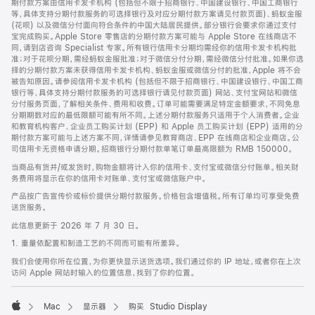
期付款方案由信用卡发卡机构 (包括但不限于招商银行、中国建设银行、中国工商银行
等，具体支持分期付款服务的可选择银行及对应分期付款方案请见付款页面)、蚂蚁金服
(花呗) 以及微信分付面向符合条件的中国大陆居民提供。部分银行会要求你通过支付
宝完成购买。Apple Store 零售店的分期付款方案可能与 Apple Store 在线商店不
同，请到店咨询 Specialist 专家。所有银行信用卡分期均需经你的信用卡发卡机构批
准；对于花呗分期，需经蚂蚁金服批准；对于微信分付分期，需经微信分付批准。如果你选
择的分期付款方案未获得信用卡发卡机构、蚂蚁金服或微信分付的批准，Apple 将不会
被告知原因。请参阅信用卡发卡机构 (包括但不限于招商银行、中国建设银行、中国工商
银行等，具体支持分期付款服务的可选择银行请见付款页面) 网站、支付宝网站和微信
分付服务页面，了解相关条件、费用和收费。订单可能需要满足特定金额要求，不同免息
分期期数对应的最低限额可能有所不同。上述分期付款服务只适用于个人消费者。企业
和教育机构客户、企业员工购买计划 (EPP) 和 Apple 员工购买计划 (EPP) 适用的分
期付款方案可能与上述方案不同，详情请参见教育商店、EPP 在线商店和企业商店。公
司信用卡无资格申请分期。招商银行分期付款单笔订单最高限额为 RMB 150000。
当商品有货并/或发货时，购物金额将计入你的信用卡、支付宝或微信分付账单。相关财
务费用将显示在你的信用卡对账单、支付宝或微信账户中。
产品按广告宣传价或标价提供分期付款服务。价格包含增值税。所有订单均可享受免费
送货服务。
此信息更新于 2026 年 7 月 30 日。
1. 重量依配置和制造工艺的不同而可能有所差异。
我们会使用你所在位置，为你更快显示送货选项。我们通过你的 IP 地址，或者你在上次
访问 Apple 网站时输入的位置信息，找到了你的位置。
Mac
显示器
购买 Studio Display