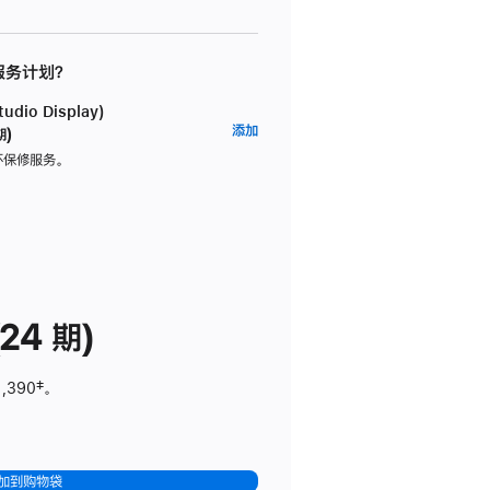
 服务计划？
dio Display)
AppleCare+
添加
期)
服
坏保修服务。
务
计
划
(适
用
于
24 期)
Studio
Display)
1,390
脚
‡。
注
加到购物袋