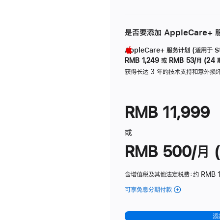
是否要添加 AppleCare+
AppleCare+ 服务计划 (适用于 Stu
RMB 1,249
或
RMB 53/月 (24 
获得长达 3 年的技术支持和意外损
RMB 11,999
或
RMB 500/月 (
含增值税及其他法定税费
：约 RMB 
可享免息分期付款
(Studio
Display
-
添