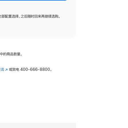
全部配置选择，之后随时回来再继续选购。
中的商品数量。
交流
(在
或致电
400-666-8800。
新
窗
口
中
打
开)