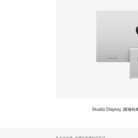
Studio Display (
网
脚