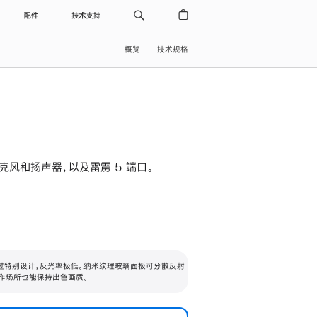
配件
技术支持
概览
技术规格
级麦克风和扬声器，以及雷雳 5 端口。
过特别设计，反光率极低。纳米纹理玻璃面板可分散反射
作场所也能保持出色画质。