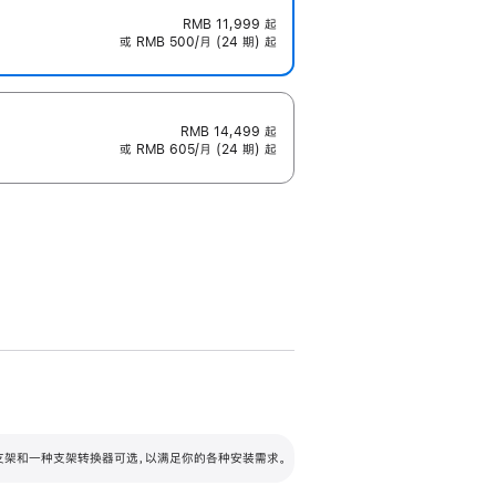
RMB 11,999
起
或 RMB 500/月 (24 期) 起
RMB 14,499
起
或 RMB 605/月 (24 期) 起
配可调倾斜度及高度的支架，额外增加 105
VESA 支架转换器
 有两种支架和一种支架转换器可选，以满足你的各种安装需求。
毫米的高度调节范围。
容的支架 (未随附)