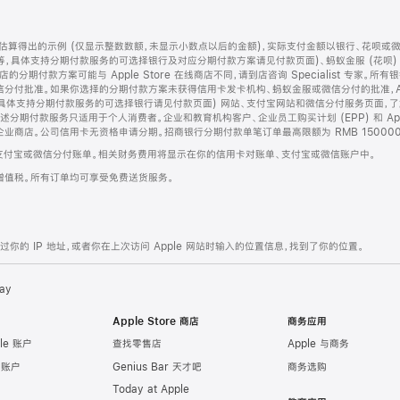
算得出的示例 (仅显示整数数额，未显示小数点以后的金额)，实际支付金额以银行、花呗或
等，具体支持分期付款服务的可选择银行及对应分期付款方案请见付款页面)、蚂蚁金服 (花呗
售店的分期付款方案可能与 Apple Store 在线商店不同，请到店咨询 Specialist 专
分付批准。如果你选择的分期付款方案未获得信用卡发卡机构、蚂蚁金服或微信分付的批准，Ap
具体支持分期付款服务的可选择银行请见付款页面) 网站、支付宝网站和微信分付服务页面，
期付款服务只适用于个人消费者。企业和教育机构客户、企业员工购买计划 (EPP) 和 Appl
企业商店。公司信用卡无资格申请分期。招商银行分期付款单笔订单最高限额为 RMB 150000
支付宝或微信分付账单。相关财务费用将显示在你的信用卡对账单、支付宝或微信账户中。
增值税。所有订单均可享受免费送货服务。
的 IP 地址，或者你在上次访问 Apple 网站时输入的位置信息，找到了你的位置。
ay
Apple Store 商店
商务应用
le 账户
查找零售店
Apple 与商务
e 账户
Genius Bar 天才吧
商务选购
Today at Apple