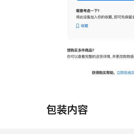
标
准
需要考虑一下？
玻
将此设备加入你的收藏，即可先保留
璃
面
收藏
板
-
可
想购买多件商品？
调
你可以查看完整的送货详情，并更改购物袋
倾
斜
度
获得购买帮助，
立即在线
的
支
架
的
分
包装内容
期
付
款
选
项)