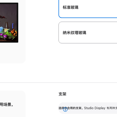
标准玻璃
纳米纹理玻璃
支架
用场景。
标配可调倾斜度的支架，提供 30 度的倾斜度
选
选择你合用的支架。
Studio Display
调节范围。
展