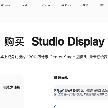
iPhone
Watch
Vision
AirPods
家居
娱乐
购买 Studio Display
桌上视角功能的 1200 万像素 Center Stage 摄像头、录音棚
玻璃面板
，可减少使用
纳米纹理玻璃面板可进一步减少反光，即使在
两种抗反射玻璃面板可选。
标配的玻璃面板经
。
有高亮光源的场所使用，也能保持出色画质。
展
光，从而进一步减少反光，即使在高亮光源的工
开