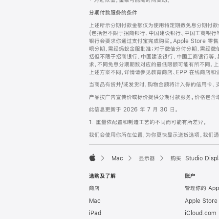
‡ 为近似值。金额可能随时间变动。
注
页
分期付款服务的条件
页
上述所示分期付款金额仅为使用特定期数免息分期付款估
脚
(包括但不限于招商银行、中国建设银行、中国工商银行
银行会要求你通过支付宝完成购买。Apple Store 零
呗分期，需经蚂蚁金服批准；对于微信分付分期，需经微信
括但不限于招商银行、中国建设银行、中国工商银行等，
求，不同免息分期期数对应的最低限额可能有所不同。上述分
上述方案不同，详情请参见教育商店、EPP 在线商店和
当商品有货并/或发货时，购物金额将计入你的信用卡、
产品按广告宣传价或标价提供分期付款服务。价格包含
此信息更新于 2026 年 7 月 30 日。
1. 重量依配置和制造工艺的不同而可能有所差异。
我们会使用你所在位置，为你更快显示送货选项。我们通过你
Mac
显示器
购买 Studio Displ
Apple
选购及了解
账户
商店
管理你的 App
Mac
Apple Stor
iPad
iCloud.com