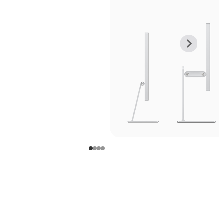
上
下
一
一
张
张
图
图
库
库
图
图
片
片
-
-
支
支
架
架