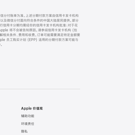
微信分付账单为准。上述分期付款方案由信用卡发卡机构
) 以及微信分付面向符合条件的中国大陆居民提供。部分
家。所有银行信用卡分期均需经你的信用卡发卡机构批准；对于花
ple 将不会被告知原因。请参阅信用卡发卡机构 (包
了解相关条件、费用和收费。订单可能需要满足特定金额要
e 员工购买计划 (EPP) 适用的分期付款方案可能与
。
Apple 价值观
辅助功能
环境责任
隐私