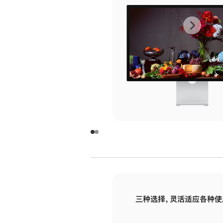
上
下
一
一
张
张
图
图
库
库
图
图
片
片
-
-
玻
玻
璃
璃
三种选择，灵活适应各种使
面
面
板
板