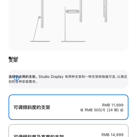
支架
选择你合用的支架。
Studio Display 有两种支架和一种支架转换器可选，以满足
展
你的各种安装需求。
开
RMB 11,999
可调倾斜度的支架
或 RMB 500/月 (24 期) 起
RMB 14,999
可调倾斜度及高‍度的支‍架