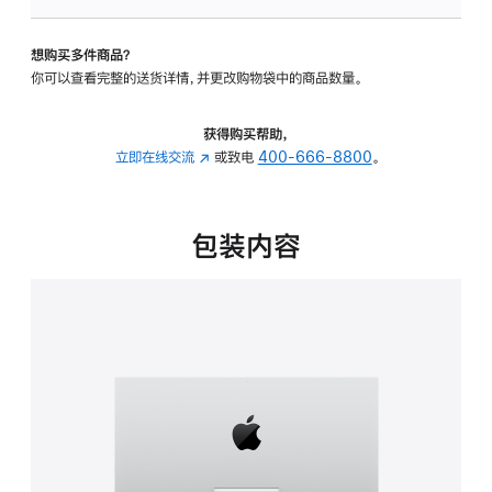
可
调
想购买多件商品？
倾
你可以查看完整的送货详情，并更改购物袋中的商品数量。
斜
度
的
获得购买帮助，
支
立即在线交流
(在
或致电
400-666-8800
。
架
新
的
窗
分
口
包装内容
期
中
付
打
款
开)
选
项)