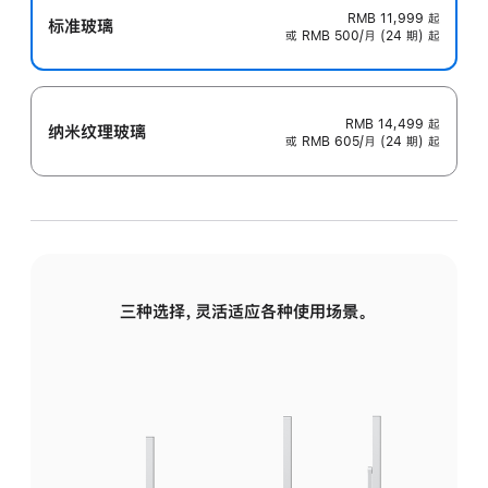
RMB 11,999
起
标准玻璃
或 RMB 500/月 (24 期) 起
RMB 14,499
起
纳米纹理玻璃
或 RMB 605/月 (24 期) 起
三种选择，灵活适应各种使用场景。
标