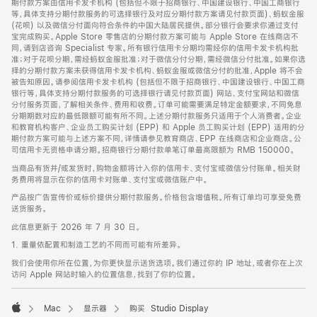
期付款方案由信用卡发卡机构 (包括但不限于招商银行、中国建设银行、中国工商银行
等，具体支持分期付款服务的可选择银行及对应分期付款方案请见付款页面)、蚂蚁金服
(花呗) 以及微信分付面向符合条件的中国大陆居民提供。部分银行会要求你通过支付
宝完成购买。Apple Store 零售店的分期付款方案可能与 Apple Store 在线商店不
同，请到店咨询 Specialist 专家。所有银行信用卡分期均需经你的信用卡发卡机构批
准；对于花呗分期，需经蚂蚁金服批准；对于微信分付分期，需经微信分付批准。如果你选
择的分期付款方案未获得信用卡发卡机构、蚂蚁金服或微信分付的批准，Apple 将不会
被告知原因。请参阅信用卡发卡机构 (包括但不限于招商银行、中国建设银行、中国工商
银行等，具体支持分期付款服务的可选择银行请见付款页面) 网站、支付宝网站和微信
分付服务页面，了解相关条件、费用和收费。订单可能需要满足特定金额要求，不同免息
分期期数对应的最低限额可能有所不同。上述分期付款服务只适用于个人消费者。企业
和教育机构客户、企业员工购买计划 (EPP) 和 Apple 员工购买计划 (EPP) 适用的分
期付款方案可能与上述方案不同，详情请参见教育商店、EPP 在线商店和企业商店。公
司信用卡无资格申请分期。招商银行分期付款单笔订单最高限额为 RMB 150000。
当商品有货并/或发货时，购物金额将计入你的信用卡、支付宝或微信分付账单。相关财
务费用将显示在你的信用卡对账单、支付宝或微信账户中。
产品按广告宣传价或标价提供分期付款服务。价格包含增值税。所有订单均可享受免费
送货服务。
此信息更新于 2026 年 7 月 30 日。
1. 重量依配置和制造工艺的不同而可能有所差异。
我们会使用你所在位置，为你更快显示送货选项。我们通过你的 IP 地址，或者你在上次
访问 Apple 网站时输入的位置信息，找到了你的位置。
Mac
显示器
购买 Studio Display