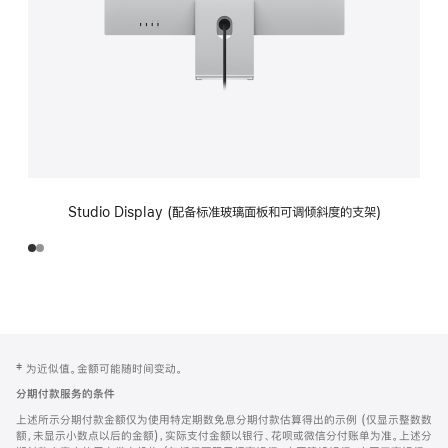
Studio Display (配备标准玻璃面板和可调倾斜度的支架)
网
脚
‡ 为近似值。金额可能随时间变动。
注
页
分期付款服务的条件
页
上述所示分期付款金额仅为使用特定期数免息分期付款估算得出的示例 (仅显示整数数
脚
额，未显示小数点以后的金额)，实际支付金额以银行、花呗或微信分付账单为准。上述分