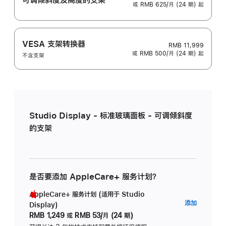
或 RMB 625/月 (24 期) 起
VESA 支架转换器
RMB 11,999
或 RMB 500/月 (24 期) 起
不含支架
Studio Display - 标准玻璃面板 - 可调倾斜度
的支架
是否要添加 AppleCare+ 服务计划？
AppleCare+ 服务计划 (适用于 Studio
AppleC
添加
Display)
服
RMB 1,249
或
RMB 53/月 (24 期)