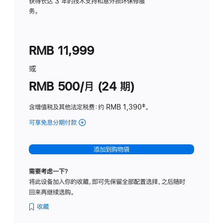
务
获得长达 3 年的技术支持和意外损坏保修服
务。
计
划
(适
RMB 11,999
用
于
或
Studio
RMB 500/月 (24 期)
Display
含增值税及其他法定税费
：约 RMB 1,390
脚
‡。
注
可享免息分期付款
(Studio
Display
-
添加到购物袋
标
准
需要考虑一下？
玻
将此设备加入你的收藏，即可先保留全部配置选择，之后随时
璃
回来再继续选购。
面
板
收藏
-