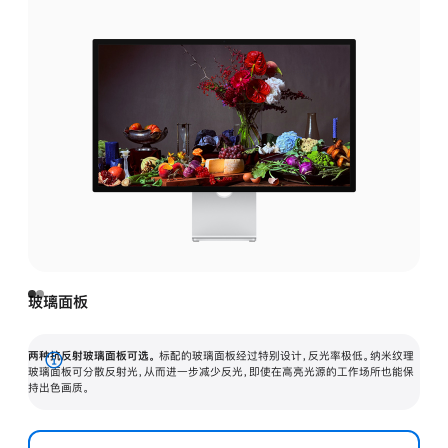
玻璃面板
两种抗反射玻璃面板可选。
标配的玻璃面板经过特别设计，反光率极低。纳米纹理
展
玻璃面板可分散反射光，从而进一步减少反光，即使在高亮光源的工作场所也能保
持出色画质。
开