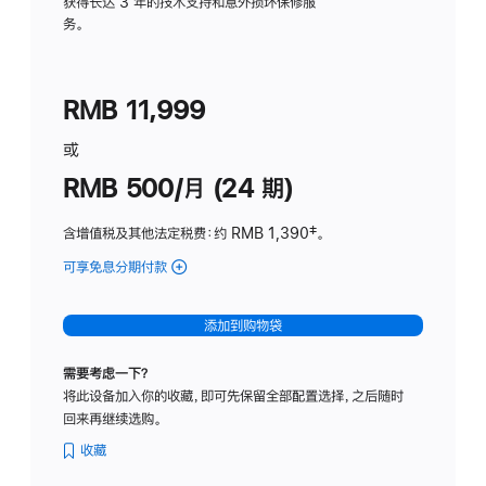
务
获得长达 3 年的技术支持和意外损坏保修服
务。
计
划
(适
RMB 11,999
用
于
或
Studio
RMB 500/月 (24 期)
Display
含增值税及其他法定税费
：约 RMB 1,390
脚
‡。
注
可享免息分期付款
(Studio
Display
-
添加到购物袋
标
准
需要考虑一下？
玻
将此设备加入你的收藏，即可先保留全部配置选择，之后随时
璃
回来再继续选购。
面
板
收藏
-