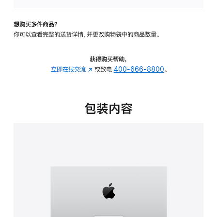
可
调
想购买多件商品？
倾
你可以查看完整的送货详情，并更改购物袋中的商品数量。
斜
度
的
获得购买帮助，
支
立即在线交流
(在
或致电
400-666-8800
。
架
新
的
窗
分
口
包装内容
期
中
付
打
款
开)
选
项)