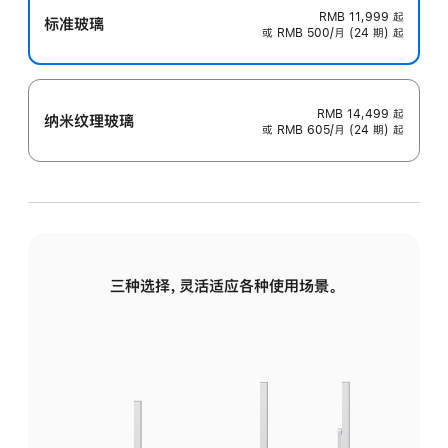
RMB 11,999
起
标准玻璃
或 RMB 500/月 (24 期) 起
RMB 14,499
起
纳米纹理玻璃
或 RMB 605/月 (24 期) 起
三种选择，灵活适应各种使用场景。
标