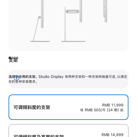
支架
选择你合用的支架。
Studio Display 有两种支架和一种支架转换器可选，以满足
展
你的各种安装需求。
开
RMB 11,999
可调倾斜度的支架
或 RMB 500/月 (24 期) 起
RMB 14,999
可调倾斜度及高‍度的支‍架