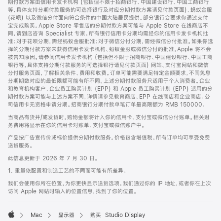
期付款方案由信用卡发卡机构 (包括但不限于招商银行、中国建设银行、中国工商银行
等，具体支持分期付款服务的可选择银行及对应分期付款方案请见付款页面)、蚂蚁金服
(花呗) 以及微信分付面向符合条件的中国大陆居民提供。部分银行会要求你通过支付
宝完成购买。Apple Store 零售店的分期付款方案可能与 Apple Store 在线商店不
同，请到店咨询 Specialist 专家。所有银行信用卡分期均需经你的信用卡发卡机构批
准；对于花呗分期，需经蚂蚁金服批准；对于微信分付分期，需经微信分付批准。如果你选
择的分期付款方案未获得信用卡发卡机构、蚂蚁金服或微信分付的批准，Apple 将不会
被告知原因。请参阅信用卡发卡机构 (包括但不限于招商银行、中国建设银行、中国工商
银行等，具体支持分期付款服务的可选择银行请见付款页面) 网站、支付宝网站和微信
分付服务页面，了解相关条件、费用和收费。订单可能需要满足特定金额要求，不同免息
分期期数对应的最低限额可能有所不同。上述分期付款服务只适用于个人消费者。企业
和教育机构客户、企业员工购买计划 (EPP) 和 Apple 员工购买计划 (EPP) 适用的分
期付款方案可能与上述方案不同，详情请参见教育商店、EPP 在线商店和企业商店。公
司信用卡无资格申请分期。招商银行分期付款单笔订单最高限额为 RMB 150000。
当商品有货并/或发货时，购物金额将计入你的信用卡、支付宝或微信分付账单。相关财
务费用将显示在你的信用卡对账单、支付宝或微信账户中。
产品按广告宣传价或标价提供分期付款服务。价格包含增值税。所有订单均可享受免费
送货服务。
此信息更新于 2026 年 7 月 30 日。
1. 重量依配置和制造工艺的不同而可能有所差异。
我们会使用你所在位置，为你更快显示送货选项。我们通过你的 IP 地址，或者你在上次
访问 Apple 网站时输入的位置信息，找到了你的位置。
Mac
显示器
购买 Studio Display