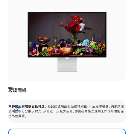
玻璃面板
两种抗反射玻璃面板可选。
标配的玻璃面板经过特别设计，反光率极低。纳米纹理
展
玻璃面板可分散反射光，从而进一步减少反光，即使在高亮光源的工作场所也能保
持出色画质。
开