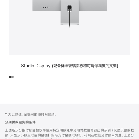
Studio Display (配备标准玻璃面板和可调倾斜度的支架)
网
脚
‡ 为近似值。金额可能随时间变动。
注
页
分期付款服务的条件
页
上述所示分期付款金额仅为使用特定期数免息分期付款估算得出的示例 (仅显示整数数
脚
额，未显示小数点以后的金额)，实际支付金额以银行、花呗或微信分付账单为准。上述分