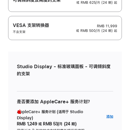
或 RMB 625/月 (24 期) 起
VESA 支架转换器
RMB 11,999
或 RMB 500/月 (24 期) 起
不含支架
Studio Display - 标准玻璃面板 - 可调倾斜度
的支架
是否要添加 AppleCare+ 服务计划？
AppleCare+ 服务计划 (适用于 Studio
AppleC
添加
Display)
服
RMB 1,249
或
RMB 53/月 (24 期)