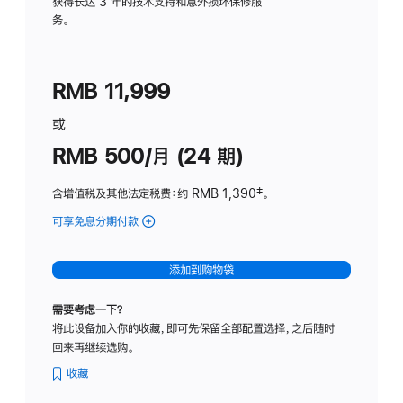
务
获得长达 3 年的技术支持和意外损坏保修服
务。
计
划
(适
RMB 11,999
用
于
或
Studio
RMB 500/月 (24 期)
Display
含增值税及其他法定税费
：约 RMB 1,390
脚
‡。
注
可享免息分期付款
(Studio
Display
-
添加到购物袋
标
准
需要考虑一下？
玻
将此设备加入你的收藏，即可先保留全部配置选择，之后随时
璃
回来再继续选购。
面
板
收藏
-