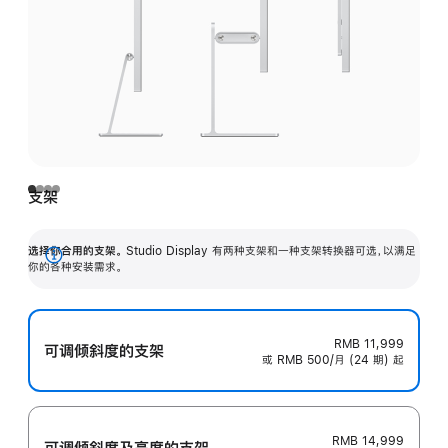
支架
选择你合用的支架。
Studio Display 有两种支架和一种支架转换器可选，以满足
展
你的各种安装需求。
开
RMB 11,999
可调倾斜度的支架
或 RMB 500/月 (24 期) 起
RMB 14,999
可调倾斜度及高‍度的支‍架