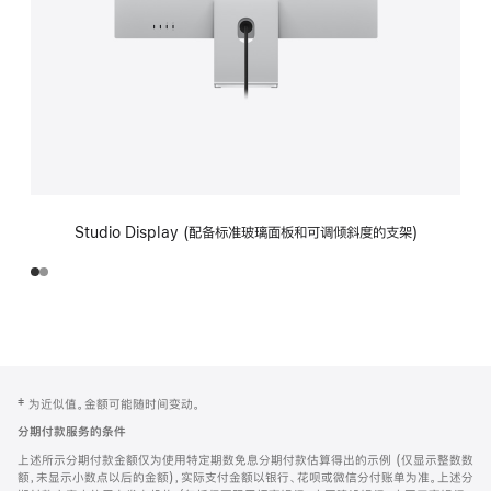
Studio Display (配备标准玻璃面板和可调倾斜度的支架)
网
脚
‡ 为近似值。金额可能随时间变动。
注
页
分期付款服务的条件
页
上述所示分期付款金额仅为使用特定期数免息分期付款估算得出的示例 (仅显示整数数
脚
额，未显示小数点以后的金额)，实际支付金额以银行、花呗或微信分付账单为准。上述分