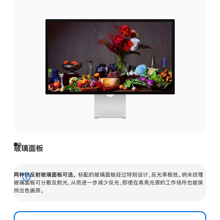
玻璃面板
两种抗反射玻璃面板可选。
标配的玻璃面板经过特别设计，反光率极低。纳米纹理
展
玻璃面板可分散反射光，从而进一步减少反光，即使在高亮光源的工作场所也能保
持出色画质。
开