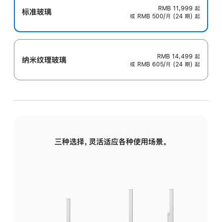
RMB 11,999
起
标准玻璃
或 RMB 500/月 (24 期) 起
RMB 14,499
起
纳米纹理玻璃
或 RMB 605/月 (24 期) 起
三种选择，灵活适应各种使用场景。
标