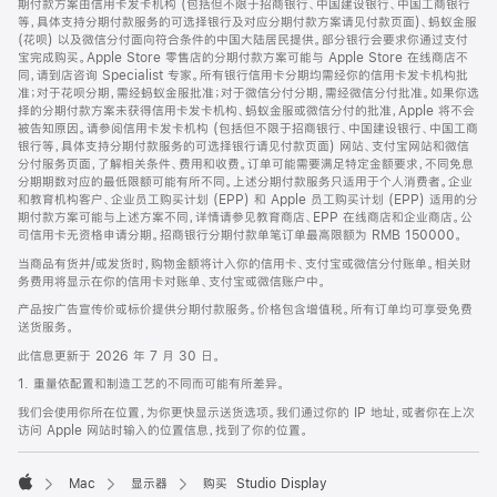
期付款方案由信用卡发卡机构 (包括但不限于招商银行、中国建设银行、中国工商银行
等，具体支持分期付款服务的可选择银行及对应分期付款方案请见付款页面)、蚂蚁金服
(花呗) 以及微信分付面向符合条件的中国大陆居民提供。部分银行会要求你通过支付
宝完成购买。Apple Store 零售店的分期付款方案可能与 Apple Store 在线商店不
同，请到店咨询 Specialist 专家。所有银行信用卡分期均需经你的信用卡发卡机构批
准；对于花呗分期，需经蚂蚁金服批准；对于微信分付分期，需经微信分付批准。如果你选
择的分期付款方案未获得信用卡发卡机构、蚂蚁金服或微信分付的批准，Apple 将不会
被告知原因。请参阅信用卡发卡机构 (包括但不限于招商银行、中国建设银行、中国工商
银行等，具体支持分期付款服务的可选择银行请见付款页面) 网站、支付宝网站和微信
分付服务页面，了解相关条件、费用和收费。订单可能需要满足特定金额要求，不同免息
分期期数对应的最低限额可能有所不同。上述分期付款服务只适用于个人消费者。企业
和教育机构客户、企业员工购买计划 (EPP) 和 Apple 员工购买计划 (EPP) 适用的分
期付款方案可能与上述方案不同，详情请参见教育商店、EPP 在线商店和企业商店。公
司信用卡无资格申请分期。招商银行分期付款单笔订单最高限额为 RMB 150000。
当商品有货并/或发货时，购物金额将计入你的信用卡、支付宝或微信分付账单。相关财
务费用将显示在你的信用卡对账单、支付宝或微信账户中。
产品按广告宣传价或标价提供分期付款服务。价格包含增值税。所有订单均可享受免费
送货服务。
此信息更新于 2026 年 7 月 30 日。
1. 重量依配置和制造工艺的不同而可能有所差异。
我们会使用你所在位置，为你更快显示送货选项。我们通过你的 IP 地址，或者你在上次
访问 Apple 网站时输入的位置信息，找到了你的位置。
Mac
显示器
购买 Studio Display