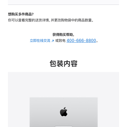
可
调
想购买多件商品？
倾
你可以查看完整的送货详情，并更改购物袋中的商品数量。
斜
度
的
获得购买帮助，
支
立即在线交流
(在
或致电
400-666-8800
。
架
新
的
窗
分
口
包装内容
期
中
付
打
款
开)
选
项)