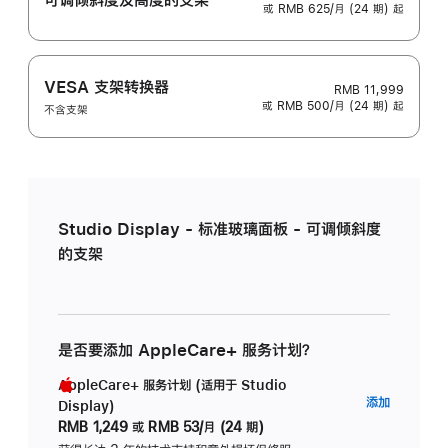
或 RMB 625/月 (24 期) 起
VESA 支架转换器
RMB 11,999
或 RMB 500/月 (24 期) 起
不含支架
Studio Display - 标准玻璃面板 - 可调倾斜度
的支架
是否要添加 AppleCare+ 服务计划？
AppleCare+ 服务计划 (适用于 Studio
AppleC
添加
Display)
服
RMB 1,249
或
RMB 53/月 (24 期)