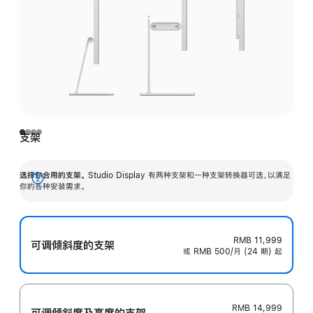
支架
选择你合用的支架。
Studio Display 有两种支架和一种支架转换器可选，以满足
展
你的各种安装需求。
开
RMB 11,999
可调倾斜度的支架
或 RMB 500/月 (24 期) 起
RMB 14,999
可调倾斜度及高‍度的支‍架