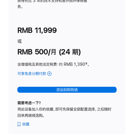
务
获得长达 3 年的技术支持和意外损坏保修服
务。
计
划
(适
RMB 11,999
用
于
或
Studio
RMB 500/月 (24 期)
Display
含增值税及其他法定税费
：约 RMB 1,390
脚
‡。
注
可享免息分期付款
(Studio
Display
-
添加到购物袋
标
准
需要考虑一下？
玻
将此设备加入你的收藏，即可先保留全部配置选择，之后随时
璃
回来再继续选购。
面
板
收藏
-