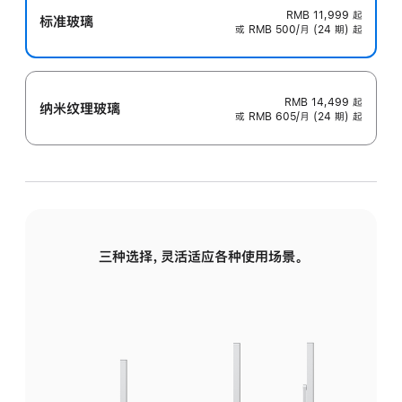
RMB 11,999
起
标准玻璃
或 RMB 500/月 (24 期) 起
RMB 14,499
起
纳米纹理玻璃
或 RMB 605/月 (24 期) 起
三种选择，灵活适应各种使用场景。
标