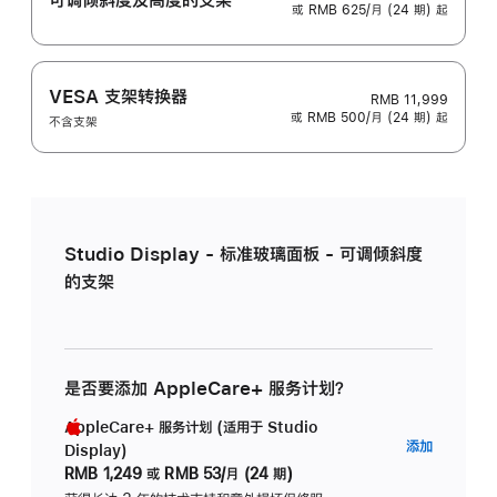
或 RMB 625/月 (24 期) 起
VESA 支架转换器
RMB 11,999
或 RMB 500/月 (24 期) 起
不含支架
Studio Display - 标准玻璃面板 - 可调倾斜度
的支架
是否要添加 AppleCare+ 服务计划？
AppleCare+ 服务计划 (适用于 Studio
AppleC
添加
Display)
服
RMB 1,249
或
RMB 53/月 (24 期)