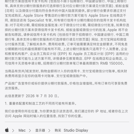
期付款方案由信用卡发卡机构 (包括但不限于招商银行、中国建设银行、中国工商银行
等，具体支持分期付款服务的可选择银行及对应分期付款方案请见付款页面)、蚂蚁金服
(花呗) 以及微信分付面向符合条件的中国大陆居民提供。部分银行会要求你通过支付
宝完成购买。Apple Store 零售店的分期付款方案可能与 Apple Store 在线商店不
同，请到店咨询 Specialist 专家。所有银行信用卡分期均需经你的信用卡发卡机构批
准；对于花呗分期，需经蚂蚁金服批准；对于微信分付分期，需经微信分付批准。如果你选
择的分期付款方案未获得信用卡发卡机构、蚂蚁金服或微信分付的批准，Apple 将不会
被告知原因。请参阅信用卡发卡机构 (包括但不限于招商银行、中国建设银行、中国工商
银行等，具体支持分期付款服务的可选择银行请见付款页面) 网站、支付宝网站和微信
分付服务页面，了解相关条件、费用和收费。订单可能需要满足特定金额要求，不同免息
分期期数对应的最低限额可能有所不同。上述分期付款服务只适用于个人消费者。企业
和教育机构客户、企业员工购买计划 (EPP) 和 Apple 员工购买计划 (EPP) 适用的分
期付款方案可能与上述方案不同，详情请参见教育商店、EPP 在线商店和企业商店。公
司信用卡无资格申请分期。招商银行分期付款单笔订单最高限额为 RMB 150000。
当商品有货并/或发货时，购物金额将计入你的信用卡、支付宝或微信分付账单。相关财
务费用将显示在你的信用卡对账单、支付宝或微信账户中。
产品按广告宣传价或标价提供分期付款服务。价格包含增值税。所有订单均可享受免费
送货服务。
此信息更新于 2026 年 7 月 30 日。
1. 重量依配置和制造工艺的不同而可能有所差异。
我们会使用你所在位置，为你更快显示送货选项。我们通过你的 IP 地址，或者你在上次
访问 Apple 网站时输入的位置信息，找到了你的位置。
Mac
显示器
购买 Studio Display