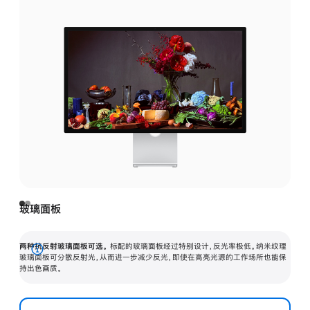
玻璃面板
两种抗反射玻璃面板可选。
标配的玻璃面板经过特别设计，反光率极低。纳米纹理
展
玻璃面板可分散反射光，从而进一步减少反光，即使在高亮光源的工作场所也能保
持出色画质。
开