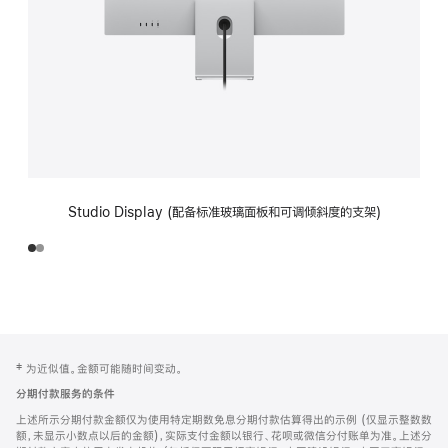
Studio Display (配备标准玻璃面板和可调倾斜度的支架)
网
脚
‡ 为近似值。金额可能随时间变动。
注
页
分期付款服务的条件
页
上述所示分期付款金额仅为使用特定期数免息分期付款估算得出的示例 (仅显示整数数
脚
额，未显示小数点以后的金额)，实际支付金额以银行、花呗或微信分付账单为准。上述分