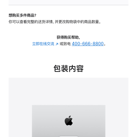
可
调
想购买多件商品？
倾
你可以查看完整的送货详情，并更改购物袋中的商品数量。
斜
度
的
获得购买帮助，
支
立即在线交流
(在
或致电
400-666-8800
。
架
新
的
窗
分
口
包装内容
期
中
付
打
款
开)
选
项)