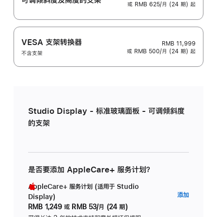
或 RMB 625/月 (24 期) 起
VESA 支架转换器
RMB 11,999
或 RMB 500/月 (24 期) 起
不含支架
Studio Display - 标准玻璃面板 - 可调倾斜度
的支架
是否要添加 AppleCare+ 服务计划？
AppleCare+ 服务计划 (适用于 Studio
AppleC
添加
Display)
服
RMB 1,249
或
RMB 53/月 (24 期)