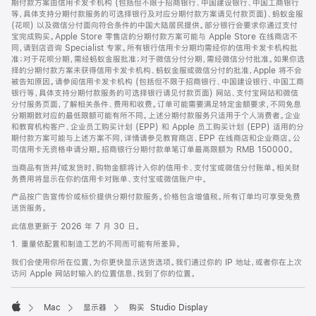
期付款方案由信用卡发卡机构 (包括但不限于招商银行、中国建设银行、中国工商银行
等，具体支持分期付款服务的可选择银行及对应分期付款方案请见付款页面)、蚂蚁金服
(花呗) 以及微信分付面向符合条件的中国大陆居民提供。部分银行会要求你通过支付
宝完成购买。Apple Store 零售店的分期付款方案可能与 Apple Store 在线商店不
同，请到店咨询 Specialist 专家。所有银行信用卡分期均需经你的信用卡发卡机构批
准；对于花呗分期，需经蚂蚁金服批准；对于微信分付分期，需经微信分付批准。如果你选
择的分期付款方案未获得信用卡发卡机构、蚂蚁金服或微信分付的批准，Apple 将不会
被告知原因。请参阅信用卡发卡机构 (包括但不限于招商银行、中国建设银行、中国工商
银行等，具体支持分期付款服务的可选择银行请见付款页面) 网站、支付宝网站和微信
分付服务页面，了解相关条件、费用和收费。订单可能需要满足特定金额要求，不同免息
分期期数对应的最低限额可能有所不同。上述分期付款服务只适用于个人消费者。企业
和教育机构客户、企业员工购买计划 (EPP) 和 Apple 员工购买计划 (EPP) 适用的分
期付款方案可能与上述方案不同，详情请参见教育商店、EPP 在线商店和企业商店。公
司信用卡无资格申请分期。招商银行分期付款单笔订单最高限额为 RMB 150000。
当商品有货并/或发货时，购物金额将计入你的信用卡、支付宝或微信分付账单。相关财
务费用将显示在你的信用卡对账单、支付宝或微信账户中。
产品按广告宣传价或标价提供分期付款服务。价格包含增值税。所有订单均可享受免费
送货服务。
此信息更新于 2026 年 7 月 30 日。
1. 重量依配置和制造工艺的不同而可能有所差异。
我们会使用你所在位置，为你更快显示送货选项。我们通过你的 IP 地址，或者你在上次
访问 Apple 网站时输入的位置信息，找到了你的位置。
Mac
显示器
购买 Studio Display