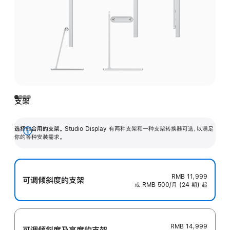
支架
选择你合用的支架。
Studio Display 有两种支架和一种支架转换器可选，以满足
展
你的各种安装需求。
开
RMB 11,999
可调倾斜度的支架
或 RMB 500/月 (24 期) 起
RMB 14,999
可调倾斜度及高‍度的支‍架