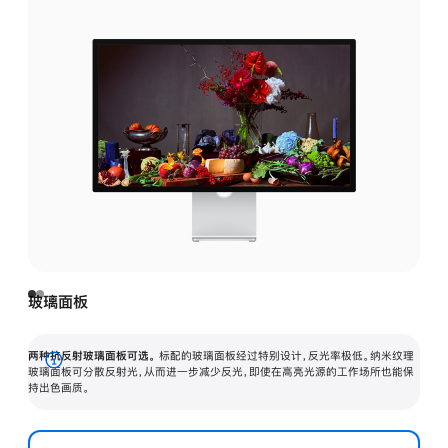
玻璃面板
两种抗反射玻璃面板可选。
标配的玻璃面板经过特别设计，反光率极低。纳米纹理
展
玻璃面板可分散反射光，从而进一步减少反光，即使在高亮光源的工作场所也能保
持出色画质。
开