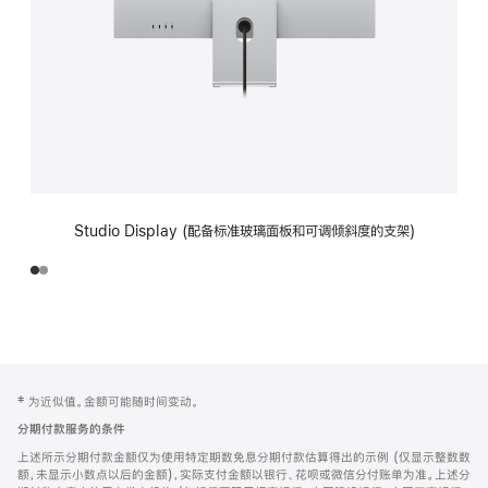
Studio Display (配备标准玻璃面板和可调倾斜度的支架)
网
脚
‡ 为近似值。金额可能随时间变动。
注
页
分期付款服务的条件
页
上述所示分期付款金额仅为使用特定期数免息分期付款估算得出的示例 (仅显示整数数
脚
额，未显示小数点以后的金额)，实际支付金额以银行、花呗或微信分付账单为准。上述分