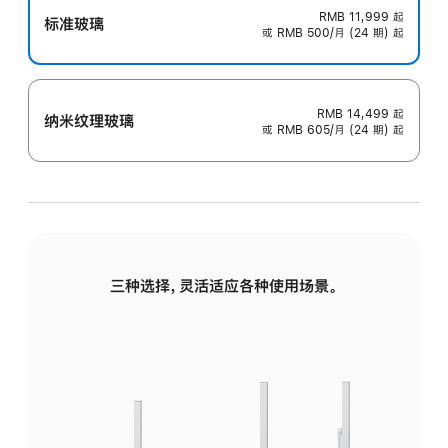
RMB 11,999
起
标准玻璃
或 RMB 500/月 (24 期) 起
RMB 14,499
起
纳米纹理玻璃
或 RMB 605/月 (24 期) 起
三种选择，灵活适应各种使用场景。
标