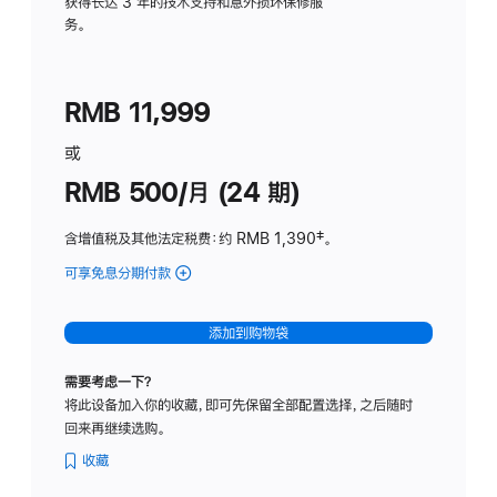
务
获得长达 3 年的技术支持和意外损坏保修服
务。
计
划
(适
RMB 11,999
用
于
或
Studio
RMB 500/月 (24 期)
Display
含增值税及其他法定税费
：约 RMB 1,390
脚
‡。
注
可享免息分期付款
(Studio
Display
-
添加到购物袋
标
准
需要考虑一下？
玻
将此设备加入你的收藏，即可先保留全部配置选择，之后随时
璃
回来再继续选购。
面
板
收藏
-