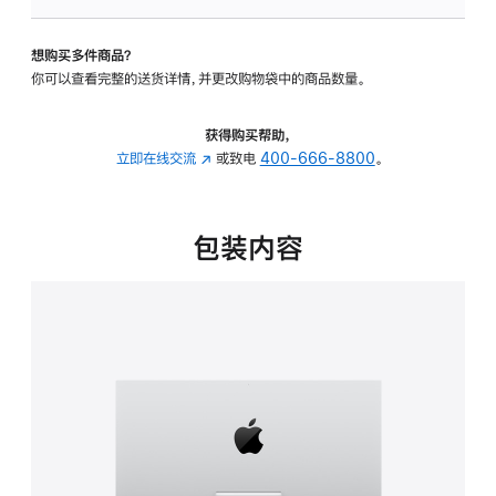
可
调
想购买多件商品？
倾
你可以查看完整的送货详情，并更改购物袋中的商品数量。
斜
度
的
获得购买帮助，
支
立即在线交流
(在
或致电
400-666-8800
。
架
新
的
窗
分
口
包装内容
期
中
付
打
款
开)
选
项)