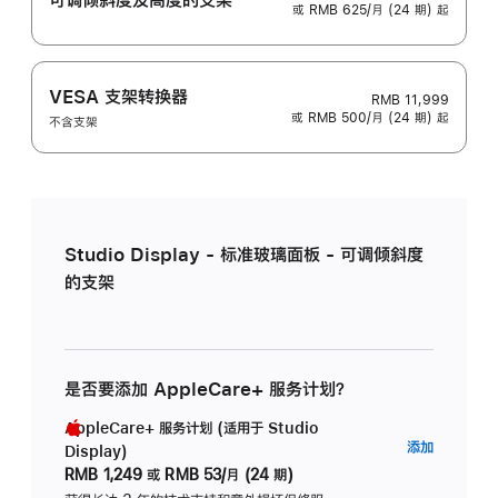
或 RMB 625/月 (24 期) 起
VESA 支架转换器
RMB 11,999
或 RMB 500/月 (24 期) 起
不含支架
Studio Display - 标准玻璃面板 - 可调倾斜度
的支架
是否要添加 AppleCare+ 服务计划？
AppleCare+ 服务计划 (适用于 Studio
AppleC
添加
Display)
服
RMB 1,249
或
RMB 53/月 (24 期)