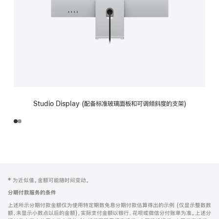
Studio Display (配备标准玻璃面板和可调倾斜度的支架)
网
脚
‡ 为近似值。金额可能随时间变动。
注
页
分期付款服务的条件
页
上述所示分期付款金额仅为使用特定期数免息分期付款估算得出的示例 (仅显示整数数
脚
额，未显示小数点以后的金额)，实际支付金额以银行、花呗或微信分付账单为准。上述分