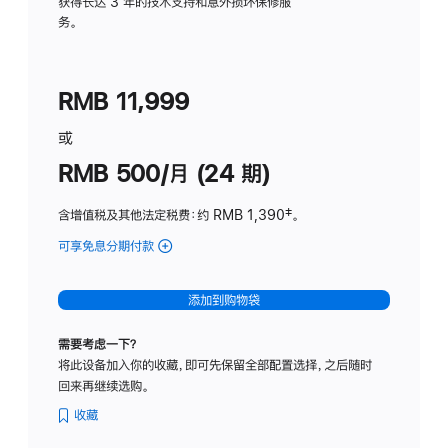
务
获得长达 3 年的技术支持和意外损坏保修服
务。
计
划
(适
RMB 11,999
用
于
或
Studio
RMB 500/月 (24 期)
Display
含增值税及其他法定税费
：约 RMB 1,390
脚
‡。
注
可享免息分期付款
(Studio
Display
-
添加到购物袋
标
准
需要考虑一下？
玻
将此设备加入你的收藏，即可先保留全部配置选择，之后随时
璃
回来再继续选购。
面
板
收藏
-