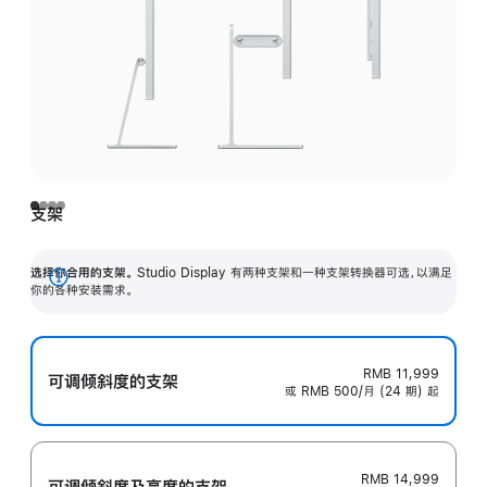
支架
选择你合用的支架。
Studio Display 有两种支架和一种支架转换器可选，以满足
展
你的各种安装需求。
开
RMB 11,999
可调倾斜度的支架
或 RMB 500/月 (24 期) 起
RMB 14,999
可调倾斜度及高‍度的支‍架