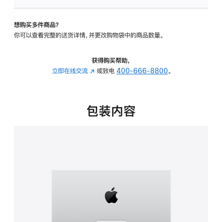
可
调
想购买多件商品？
倾
你可以查看完整的送货详情，并更改购物袋中的商品数量。
斜
度
的
获得购买帮助，
支
立即在线交流
(在
或致电
400-666-8800
。
架
新
的
窗
分
口
包装内容
期
中
付
打
款
开)
选
项)