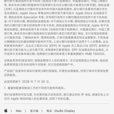
期付款方案由信用卡发卡机构 (包括但不限于招商银行、中国建设银行、中国工商银行
等，具体支持分期付款服务的可选择银行及对应分期付款方案请见付款页面)、蚂蚁金服
(花呗) 以及微信分付面向符合条件的中国大陆居民提供。部分银行会要求你通过支付
宝完成购买。Apple Store 零售店的分期付款方案可能与 Apple Store 在线商店不
同，请到店咨询 Specialist 专家。所有银行信用卡分期均需经你的信用卡发卡机构批
准；对于花呗分期，需经蚂蚁金服批准；对于微信分付分期，需经微信分付批准。如果你选
择的分期付款方案未获得信用卡发卡机构、蚂蚁金服或微信分付的批准，Apple 将不会
被告知原因。请参阅信用卡发卡机构 (包括但不限于招商银行、中国建设银行、中国工商
银行等，具体支持分期付款服务的可选择银行请见付款页面) 网站、支付宝网站和微信
分付服务页面，了解相关条件、费用和收费。订单可能需要满足特定金额要求，不同免息
分期期数对应的最低限额可能有所不同。上述分期付款服务只适用于个人消费者。企业
和教育机构客户、企业员工购买计划 (EPP) 和 Apple 员工购买计划 (EPP) 适用的分
期付款方案可能与上述方案不同，详情请参见教育商店、EPP 在线商店和企业商店。公
司信用卡无资格申请分期。招商银行分期付款单笔订单最高限额为 RMB 150000。
当商品有货并/或发货时，购物金额将计入你的信用卡、支付宝或微信分付账单。相关财
务费用将显示在你的信用卡对账单、支付宝或微信账户中。
产品按广告宣传价或标价提供分期付款服务。价格包含增值税。所有订单均可享受免费
送货服务。
此信息更新于 2026 年 7 月 30 日。
1. 重量依配置和制造工艺的不同而可能有所差异。
我们会使用你所在位置，为你更快显示送货选项。我们通过你的 IP 地址，或者你在上次
访问 Apple 网站时输入的位置信息，找到了你的位置。
Mac
显示器
购买 Studio Display