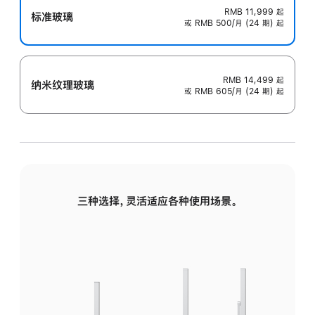
RMB 11,999
起
标准玻璃
或 RMB 500/月 (24 期) 起
RMB 14,499
起
纳米纹理玻璃
或 RMB 605/月 (24 期) 起
三种选择，灵活适应各种使用场景。
标