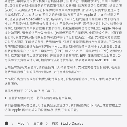
期付款方案由信用卡发卡机构 (包括但不限于招商银行、中国建设银行、中国工商银行
等，具体支持分期付款服务的可选择银行及对应分期付款方案请见付款页面)、蚂蚁金服
(花呗) 以及微信分付面向符合条件的中国大陆居民提供。部分银行会要求你通过支付
宝完成购买。Apple Store 零售店的分期付款方案可能与 Apple Store 在线商店不
同，请到店咨询 Specialist 专家。所有银行信用卡分期均需经你的信用卡发卡机构批
准；对于花呗分期，需经蚂蚁金服批准；对于微信分付分期，需经微信分付批准。如果你选
择的分期付款方案未获得信用卡发卡机构、蚂蚁金服或微信分付的批准，Apple 将不会
被告知原因。请参阅信用卡发卡机构 (包括但不限于招商银行、中国建设银行、中国工商
银行等，具体支持分期付款服务的可选择银行请见付款页面) 网站、支付宝网站和微信
分付服务页面，了解相关条件、费用和收费。订单可能需要满足特定金额要求，不同免息
分期期数对应的最低限额可能有所不同。上述分期付款服务只适用于个人消费者。企业
和教育机构客户、企业员工购买计划 (EPP) 和 Apple 员工购买计划 (EPP) 适用的分
期付款方案可能与上述方案不同，详情请参见教育商店、EPP 在线商店和企业商店。公
司信用卡无资格申请分期。招商银行分期付款单笔订单最高限额为 RMB 150000。
当商品有货并/或发货时，购物金额将计入你的信用卡、支付宝或微信分付账单。相关财
务费用将显示在你的信用卡对账单、支付宝或微信账户中。
产品按广告宣传价或标价提供分期付款服务。价格包含增值税。所有订单均可享受免费
送货服务。
此信息更新于 2026 年 7 月 30 日。
1. 重量依配置和制造工艺的不同而可能有所差异。
我们会使用你所在位置，为你更快显示送货选项。我们通过你的 IP 地址，或者你在上次
访问 Apple 网站时输入的位置信息，找到了你的位置。
Mac
显示器
购买 Studio Display