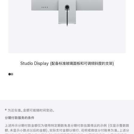
Studio Display (配备标准玻璃面板和可调倾斜度的支架)
网
脚
‡ 为近似值。金额可能随时间变动。
注
页
分期付款服务的条件
页
上述所示分期付款金额仅为使用特定期数免息分期付款估算得出的示例 (仅显示整数数
脚
额，未显示小数点以后的金额)，实际支付金额以银行、花呗或微信分付账单为准。上述分