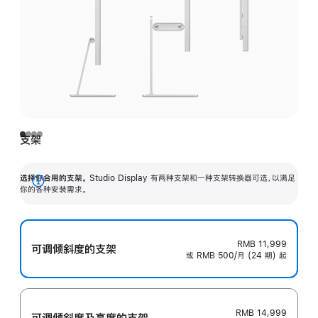
支架
选择你合用的支架。
Studio Display 有两种支架和一种支架转换器可选，以满足
展
你的各种安装需求。
开
RMB 11,999
可调倾斜度的支架
或 RMB 500/月 (24 期) 起
RMB 14,999
可调倾斜度及高‍度的支‍架