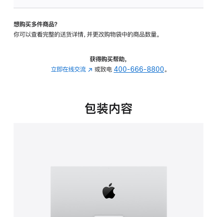
可
调
想购买多件商品？
倾
你可以查看完整的送货详情，并更改购物袋中的商品数量。
斜
度
的
获得购买帮助，
支
立即在线交流
(在
或致电
400-666-8800
。
架
新
的
窗
分
口
包装内容
期
中
付
打
款
开)
选
项)