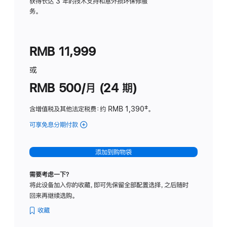
务
获得长达 3 年的技术支持和意外损坏保修服
务。
计
划
(适
RMB 11,999
用
于
或
Studio
RMB 500/月 (24 期)
Display
含增值税及其他法定税费
：约 RMB 1,390
脚
‡。
注
可享免息分期付款
(Studio
Display
-
添加到购物袋
标
准
需要考虑一下？
玻
将此设备加入你的收藏，即可先保留全部配置选择，之后随时
璃
回来再继续选购。
面
板
收藏
-