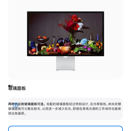
玻璃面板
两种抗反射玻璃面板可选。
标配的玻璃面板经过特别设计，反光率极低。纳米纹理
展
玻璃面板可分散反射光，从而进一步减少反光，即使在高亮光源的工作场所也能保
持出色画质。
开