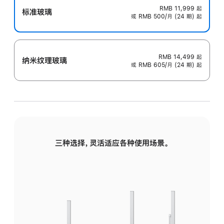
RMB 11,999
起
标准玻璃
或 RMB 500/月 (24 期) 起
RMB 14,499
起
纳米纹理玻璃
或 RMB 605/月 (24 期) 起
三种选择，灵活适应各种使用场景。
标