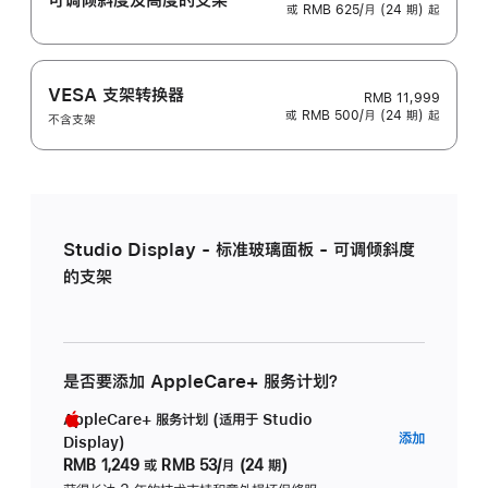
或 RMB 625/月 (24 期) 起
VESA 支架转换器
RMB 11,999
或 RMB 500/月 (24 期) 起
不含支架
Studio Display - 标准玻璃面板 - 可调倾斜度
的支架
是否要添加 AppleCare+ 服务计划？
AppleCare+ 服务计划 (适用于 Studio
AppleC
添加
Display)
服
RMB 1,249
或
RMB 53/月 (24 期)