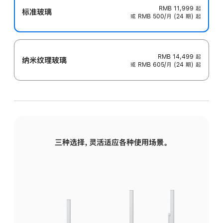
RMB 11,999
起
标准玻璃
或 RMB 500/月 (24 期) 起
RMB 14,499
起
纳米纹理玻璃
或 RMB 605/月 (24 期) 起
三种选择，灵活适应各种使用场景。
标