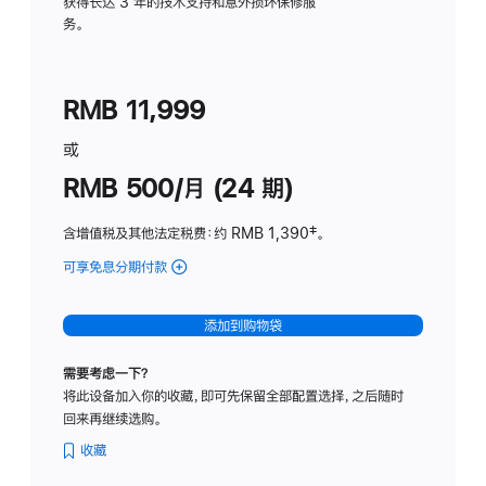
务
获得长达 3 年的技术支持和意外损坏保修服
务。
计
划
(适
RMB 11,999
用
于
或
Studio
RMB 500/月 (24 期)
Display
含增值税及其他法定税费
：约 RMB 1,390
脚
‡。
注
可享免息分期付款
(Studio
Display
-
添加到购物袋
标
准
需要考虑一下？
玻
将此设备加入你的收藏，即可先保留全部配置选择，之后随时
璃
回来再继续选购。
面
板
收藏
-