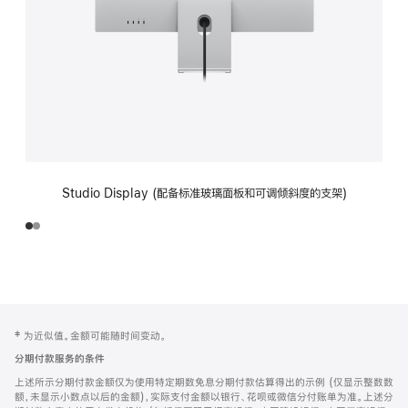
Studio Display (配备标准玻璃面板和可调倾斜度的支架)
网
脚
‡ 为近似值。金额可能随时间变动。
注
页
分期付款服务的条件
页
上述所示分期付款金额仅为使用特定期数免息分期付款估算得出的示例 (仅显示整数数
脚
额，未显示小数点以后的金额)，实际支付金额以银行、花呗或微信分付账单为准。上述分