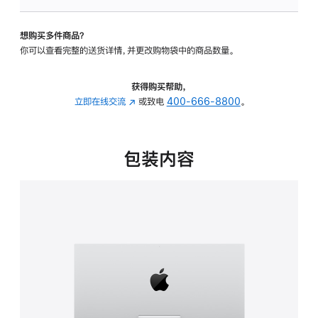
可
调
想购买多件商品？
倾
你可以查看完整的送货详情，并更改购物袋中的商品数量。
斜
度
的
获得购买帮助，
支
立即在线交流
(在
或致电
400-666-8800
。
架
新
的
窗
分
口
包装内容
期
中
付
打
款
开)
选
项)