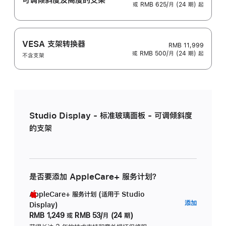
或 RMB 625/月 (24 期) 起
VESA 支架转换器
RMB 11,999
或 RMB 500/月 (24 期) 起
不含支架
Studio Display - 标准玻璃面板 - 可调倾斜度
的支架
是否要添加 AppleCare+ 服务计划？
AppleCare+ 服务计划 (适用于 Studio
AppleC
添加
Display)
服
RMB 1,249
或
RMB 53/月 (24 期)