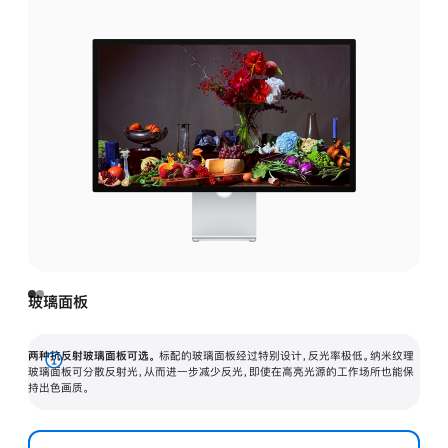
玻璃面板
两种抗反射玻璃面板可选。
标配的玻璃面板经过特别设计，反光率极低。纳米纹理
展
玻璃面板可分散反射光，从而进一步减少反光，即使在高亮光源的工作场所也能保
持出色画质。
开