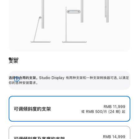
支架
选择你合用的支架。
Studio Display 有两种支架和一种支架转换器可选，以满足
展
你的各种安装需求。
开
RMB 11,999
可调倾斜度的支架
或 RMB 500/月 (24 期) 起
RMB 14,999
可调倾斜度及高‍度的支‍架