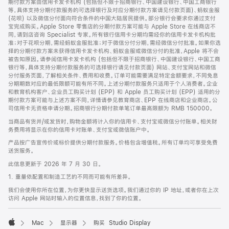
期付款方案由信用卡发卡机构 (包括但不限于招商银行、中国建设银行、中国工商银行
等，具体支持分期付款服务的可选择银行及对应分期付款方案请见付款页面)、蚂蚁金服
(花呗) 以及微信分付面向符合条件的中国大陆居民提供。部分银行会要求你通过支付
宝完成购买。Apple Store 零售店的分期付款方案可能与 Apple Store 在线商店不
同，请到店咨询 Specialist 专家。所有银行信用卡分期均需经你的信用卡发卡机构批
准；对于花呗分期，需经蚂蚁金服批准；对于微信分付分期，需经微信分付批准。如果你选
择的分期付款方案未获得信用卡发卡机构、蚂蚁金服或微信分付的批准，Apple 将不会
被告知原因。请参阅信用卡发卡机构 (包括但不限于招商银行、中国建设银行、中国工商
银行等，具体支持分期付款服务的可选择银行请见付款页面) 网站、支付宝网站和微信
分付服务页面，了解相关条件、费用和收费。订单可能需要满足特定金额要求，不同免息
分期期数对应的最低限额可能有所不同。上述分期付款服务只适用于个人消费者。企业
和教育机构客户、企业员工购买计划 (EPP) 和 Apple 员工购买计划 (EPP) 适用的分
期付款方案可能与上述方案不同，详情请参见教育商店、EPP 在线商店和企业商店。公
司信用卡无资格申请分期。招商银行分期付款单笔订单最高限额为 RMB 150000。
当商品有货并/或发货时，购物金额将计入你的信用卡、支付宝或微信分付账单。相关财
务费用将显示在你的信用卡对账单、支付宝或微信账户中。
产品按广告宣传价或标价提供分期付款服务。价格包含增值税。所有订单均可享受免费
送货服务。
此信息更新于 2026 年 7 月 30 日。
1. 重量依配置和制造工艺的不同而可能有所差异。
我们会使用你所在位置，为你更快显示送货选项。我们通过你的 IP 地址，或者你在上次
访问 Apple 网站时输入的位置信息，找到了你的位置。
Mac
显示器
购买 Studio Display