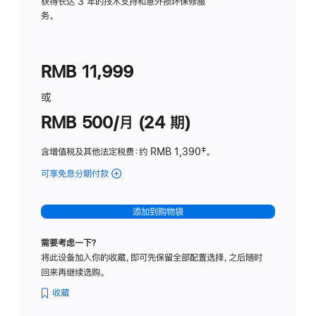
务
获得长达 3 年的技术支持和意外损坏保修服
务。
计
划
(适
RMB 11,999
用
于
或
Studio
RMB 500/月 (24 期)
Display
含增值税及其他法定税费
：约 RMB 1,390
脚
‡。
注
可享免息分期付款
(Studio
Display
-
添加到购物袋
标
准
需要考虑一下？
玻
将此设备加入你的收藏，即可先保留全部配置选择，之后随时
璃
回来再继续选购。
面
板
收藏
-