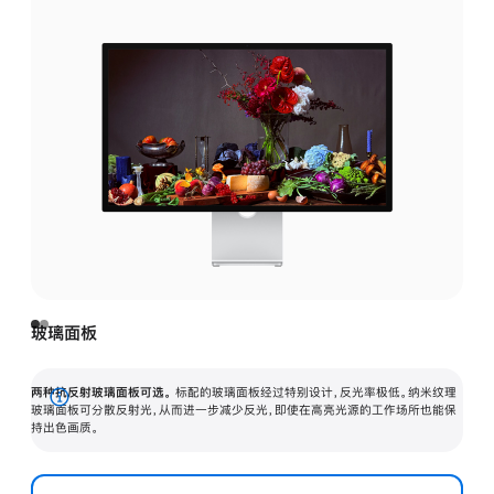
玻璃面板
两种抗反射玻璃面板可选。
标配的玻璃面板经过特别设计，反光率极低。纳米纹理
展
玻璃面板可分散反射光，从而进一步减少反光，即使在高亮光源的工作场所也能保
持出色画质。
开