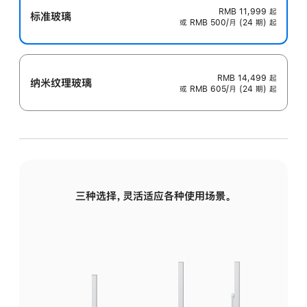
RMB 11,999
起
标准玻璃
或 RMB 500/月 (24 期) 起
RMB 14,499
起
纳米纹理玻璃
或 RMB 605/月 (24 期) 起
三种选择，灵活适应各种使用场景。
标