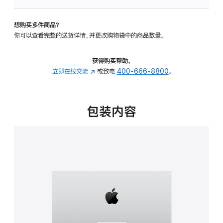
可
调
想购买多件商品？
倾
你可以查看完整的送货详情，并更改购物袋中的商品数量。
斜
度
的
获得购买帮助，
支
立即在线交流
(在
或致电
400-666-8800
。
架
新
的
窗
分
口
包装内容
期
中
付
打
款
开)
选
项)