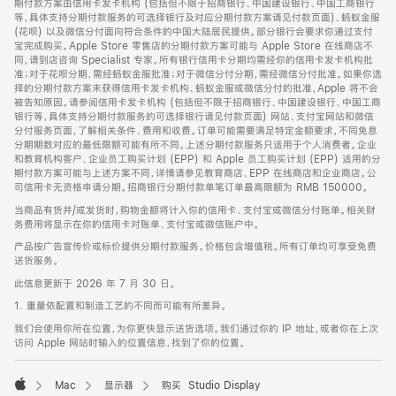
期付款方案由信用卡发卡机构 (包括但不限于招商银行、中国建设银行、中国工商银行
等，具体支持分期付款服务的可选择银行及对应分期付款方案请见付款页面)、蚂蚁金服
(花呗) 以及微信分付面向符合条件的中国大陆居民提供。部分银行会要求你通过支付
宝完成购买。Apple Store 零售店的分期付款方案可能与 Apple Store 在线商店不
同，请到店咨询 Specialist 专家。所有银行信用卡分期均需经你的信用卡发卡机构批
准；对于花呗分期，需经蚂蚁金服批准；对于微信分付分期，需经微信分付批准。如果你选
择的分期付款方案未获得信用卡发卡机构、蚂蚁金服或微信分付的批准，Apple 将不会
被告知原因。请参阅信用卡发卡机构 (包括但不限于招商银行、中国建设银行、中国工商
银行等，具体支持分期付款服务的可选择银行请见付款页面) 网站、支付宝网站和微信
分付服务页面，了解相关条件、费用和收费。订单可能需要满足特定金额要求，不同免息
分期期数对应的最低限额可能有所不同。上述分期付款服务只适用于个人消费者。企业
和教育机构客户、企业员工购买计划 (EPP) 和 Apple 员工购买计划 (EPP) 适用的分
期付款方案可能与上述方案不同，详情请参见教育商店、EPP 在线商店和企业商店。公
司信用卡无资格申请分期。招商银行分期付款单笔订单最高限额为 RMB 150000。
当商品有货并/或发货时，购物金额将计入你的信用卡、支付宝或微信分付账单。相关财
务费用将显示在你的信用卡对账单、支付宝或微信账户中。
产品按广告宣传价或标价提供分期付款服务。价格包含增值税。所有订单均可享受免费
送货服务。
此信息更新于 2026 年 7 月 30 日。
1. 重量依配置和制造工艺的不同而可能有所差异。
我们会使用你所在位置，为你更快显示送货选项。我们通过你的 IP 地址，或者你在上次
访问 Apple 网站时输入的位置信息，找到了你的位置。
Mac
显示器
购买 Studio Display