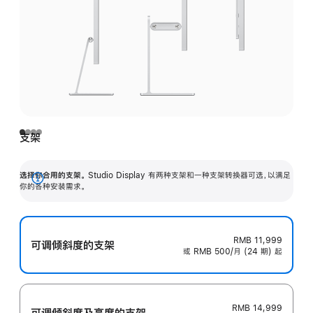
支架
选择你合用的支架。
Studio Display 有两种支架和一种支架转换器可选，以满足
展
你的各种安装需求。
开
RMB 11,999
可调倾斜度的支架
或 RMB 500/月 (24 期) 起
RMB 14,999
可调倾斜度及高‍度的支‍架