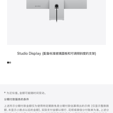
Studio Display (配备标准玻璃面板和可调倾斜度的支架)
网
脚
‡ 为近似值。金额可能随时间变动。
注
页
分期付款服务的条件
页
上述所示分期付款金额仅为使用特定期数免息分期付款估算得出的示例 (仅显示整数数
脚
额，未显示小数点以后的金额)，实际支付金额以银行、花呗或微信分付账单为准。上述分