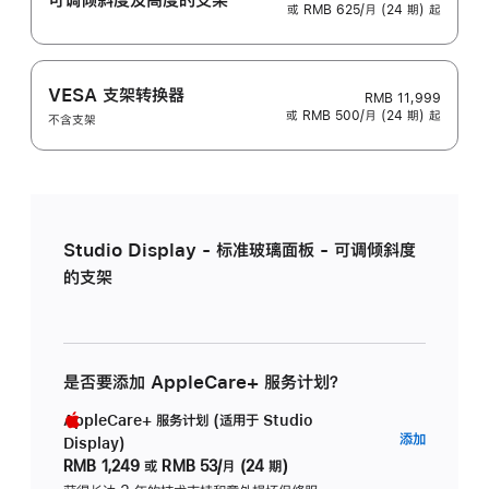
或 RMB 625/月 (24 期) 起
VESA 支架转换器
RMB 11,999
或 RMB 500/月 (24 期) 起
不含支架
Studio Display - 标准玻璃面板 - 可调倾斜度
的支架
是否要添加 AppleCare+ 服务计划？
AppleCare+ 服务计划 (适用于 Studio
AppleC
添加
Display)
服
RMB 1,249
或
RMB 53/月 (24 期)