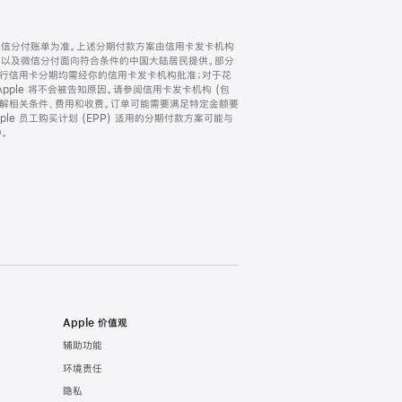
微信分付账单为准。上述分期付款方案由信用卡发卡机构
) 以及微信分付面向符合条件的中国大陆居民提供。部分
家。所有银行信用卡分期均需经你的信用卡发卡机构批准；对于花
ple 将不会被告知原因。请参阅信用卡发卡机构 (包
了解相关条件、费用和收费。订单可能需要满足特定金额要
e 员工购买计划 (EPP) 适用的分期付款方案可能与
。
Apple 价值观
辅助功能
环境责任
隐私