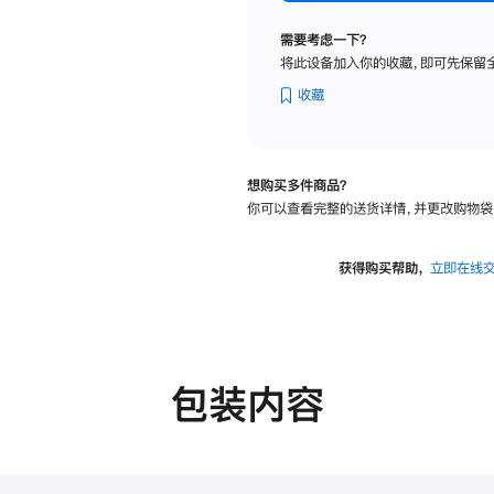
标
准
需要考虑一下？
玻
将此设备加入你的收藏，即可先保留
璃
面
收藏
板
-
可
想购买多件商品？
调
你可以查看完整的送货详情，并更改购物袋
倾
斜
度
获得购买帮助，
立即在线
的
支
架
的
分
包装内容
期
付
款
选
项)