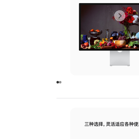
上
下
一
一
张
张
图
图
库
库
图
图
片
片
-
-
玻
玻
璃
璃
三种选择，灵活适应各种使
面
面
板
板