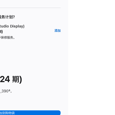
 服务计划？
dio Display)
AppleCare+
添加
期)
服
坏保修服务。
务
计
划
(适
用
于
24 期)
Studio
Display)
1,390
脚
‡。
注
加到购物袋