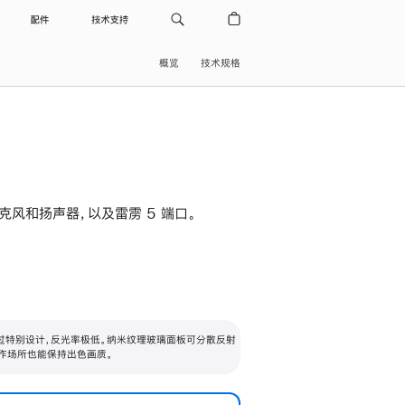
配件
技术支持
概览
技术规格
级麦克风和扬声器，以及雷雳 5 端口。
过特别设计，反光率极低。纳米纹理玻璃面板可分散反射
作场所也能保持出色画质。