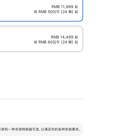
RMB 11,999
起
或 RMB 500/月 (24 期) 起
RMB 14,499
起
或 RMB 605/月 (24 期) 起
配可调倾斜度及高度的支架，额外增加 105
VESA 支架转换器
 有两种支架和一种支架转换器可选，以满足你的各种安装需求。
毫米的高度调节范围。
容的支架 (未随附)