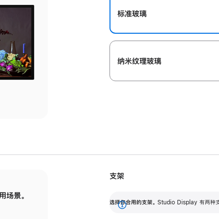
标准玻璃
纳米纹理玻璃
支架
用场景。
标配可调倾斜度的支架，提供 30 度的倾斜度
选
选择你合用的支架。
Studio Display
调节范围。
展