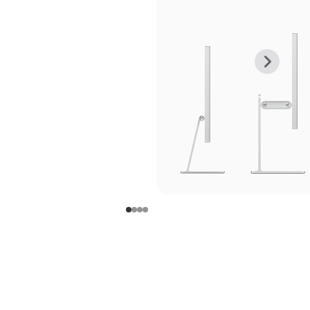
上
下
一
一
张
张
图
图
库
库
图
图
片
片
-
-
支
支
架
架