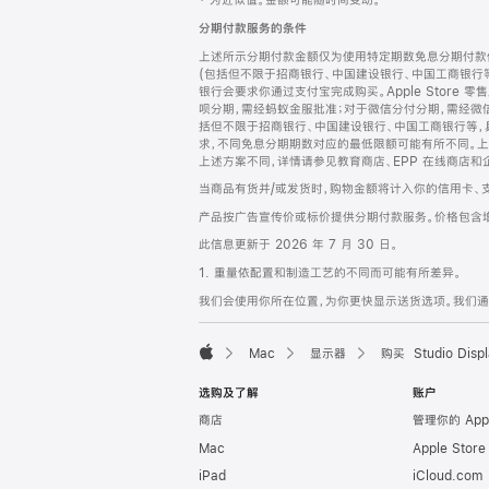
‡ 为近似值。金额可能随时间变动。
注
页
分期付款服务的条件
页
上述所示分期付款金额仅为使用特定期数免息分期付款估
脚
(包括但不限于招商银行、中国建设银行、中国工商银行
银行会要求你通过支付宝完成购买。Apple Store 零
呗分期，需经蚂蚁金服批准；对于微信分付分期，需经微信
括但不限于招商银行、中国建设银行、中国工商银行等，
求，不同免息分期期数对应的最低限额可能有所不同。上述分
上述方案不同，详情请参见教育商店、EPP 在线商店和
当商品有货并/或发货时，购物金额将计入你的信用卡、
产品按广告宣传价或标价提供分期付款服务。价格包含
此信息更新于 2026 年 7 月 30 日。
1. 重量依配置和制造工艺的不同而可能有所差异。
我们会使用你所在位置，为你更快显示送货选项。我们通过你
Mac
显示器
购买 Studio Displ
Apple
选购及了解
账户
商店
管理你的 App
Mac
Apple Stor
iPad
iCloud.com