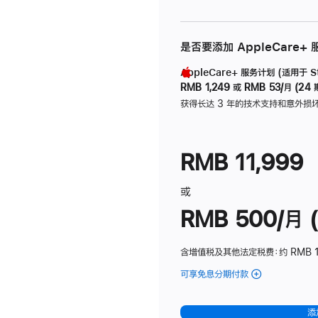
是否要添加 AppleCare+
AppleCare+ 服务计划 (适用于 Stu
RMB 1,249
或
RMB 53/月 (24 
获得长达 3 年的技术支持和意外损
RMB 11,999
或
RMB 500/月 (
含增值税及其他法定税费
：约 RMB 
可享免息分期付款
(Studio
Display
-
添