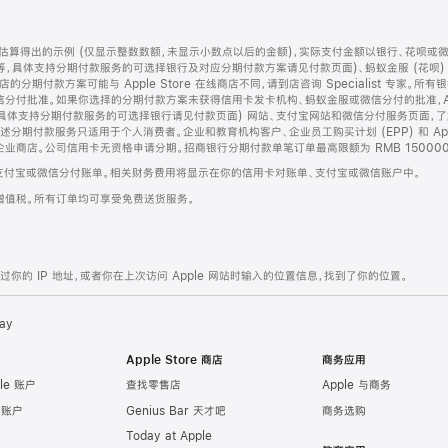
算得出的示例 (仅显示整数数额，未显示小数点以后的金额)，实际支付金额以银行、花呗或
等，具体支持分期付款服务的可选择银行及对应分期付款方案请见付款页面)、蚂蚁金服 (花呗
售店的分期付款方案可能与 Apple Store 在线商店不同，请到店咨询 Specialist 专
分付批准。如果你选择的分期付款方案未获得信用卡发卡机构、蚂蚁金服或微信分付的批准，Ap
具体支持分期付款服务的可选择银行请见付款页面) 网站、支付宝网站和微信分付服务页面，
期付款服务只适用于个人消费者。企业和教育机构客户、企业员工购买计划 (EPP) 和 Appl
企业商店。公司信用卡无资格申请分期。招商银行分期付款单笔订单最高限额为 RMB 150000
支付宝或微信分付账单。相关财务费用将显示在你的信用卡对账单、支付宝或微信账户中。
增值税。所有订单均可享受免费送货服务。
的 IP 地址，或者你在上次访问 Apple 网站时输入的位置信息，找到了你的位置。
ay
Apple Store 商店
商务应用
le 账户
查找零售店
Apple 与商务
e 账户
Genius Bar 天才吧
商务选购
Today at Apple