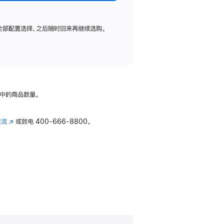
全部配置选择，之后随时回来再继续选购。
中的商品数量。
交流
(在
或致电
400-666-8800。
新
窗
口
中
打
开)