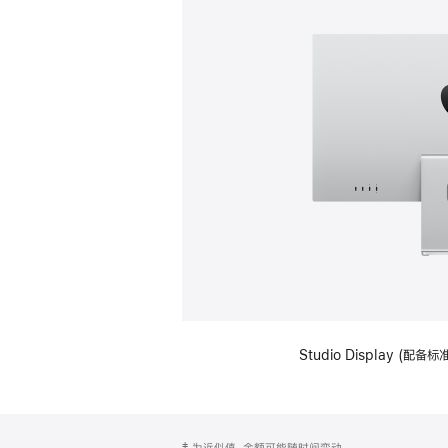
Studio Display (
网
脚