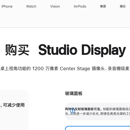
iPhone
Watch
Vision
AirPods
家居
娱乐
购买 Studio Display
桌上视角功能的 1200 万像素 Center Stage 摄像头、录音棚
玻璃面板
，可减少使用
纳米纹理玻璃面板可进一步减少反光，即使在
两种抗反射玻璃面板可选。
标配的玻璃面板经
。
有高亮光源的场所使用，也能保持出色画质。
展
光，从而进一步减少反光，即使在高亮光源的工
开