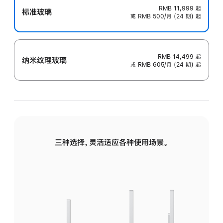
RMB 11,999
起
标准玻璃
或 RMB 500/月 (24 期) 起
RMB 14,499
起
纳米纹理玻璃
或 RMB 605/月 (24 期) 起
三种选择，灵活适应各种使用场景。
标