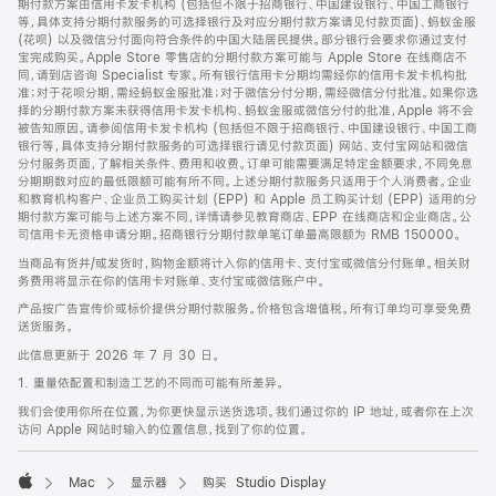
期付款方案由信用卡发卡机构 (包括但不限于招商银行、中国建设银行、中国工商银行
等，具体支持分期付款服务的可选择银行及对应分期付款方案请见付款页面)、蚂蚁金服
(花呗) 以及微信分付面向符合条件的中国大陆居民提供。部分银行会要求你通过支付
宝完成购买。Apple Store 零售店的分期付款方案可能与 Apple Store 在线商店不
同，请到店咨询 Specialist 专家。所有银行信用卡分期均需经你的信用卡发卡机构批
准；对于花呗分期，需经蚂蚁金服批准；对于微信分付分期，需经微信分付批准。如果你选
择的分期付款方案未获得信用卡发卡机构、蚂蚁金服或微信分付的批准，Apple 将不会
被告知原因。请参阅信用卡发卡机构 (包括但不限于招商银行、中国建设银行、中国工商
银行等，具体支持分期付款服务的可选择银行请见付款页面) 网站、支付宝网站和微信
分付服务页面，了解相关条件、费用和收费。订单可能需要满足特定金额要求，不同免息
分期期数对应的最低限额可能有所不同。上述分期付款服务只适用于个人消费者。企业
和教育机构客户、企业员工购买计划 (EPP) 和 Apple 员工购买计划 (EPP) 适用的分
期付款方案可能与上述方案不同，详情请参见教育商店、EPP 在线商店和企业商店。公
司信用卡无资格申请分期。招商银行分期付款单笔订单最高限额为 RMB 150000。
当商品有货并/或发货时，购物金额将计入你的信用卡、支付宝或微信分付账单。相关财
务费用将显示在你的信用卡对账单、支付宝或微信账户中。
产品按广告宣传价或标价提供分期付款服务。价格包含增值税。所有订单均可享受免费
送货服务。
此信息更新于 2026 年 7 月 30 日。
1. 重量依配置和制造工艺的不同而可能有所差异。
我们会使用你所在位置，为你更快显示送货选项。我们通过你的 IP 地址，或者你在上次
访问 Apple 网站时输入的位置信息，找到了你的位置。
Mac
显示器
购买 Studio Display