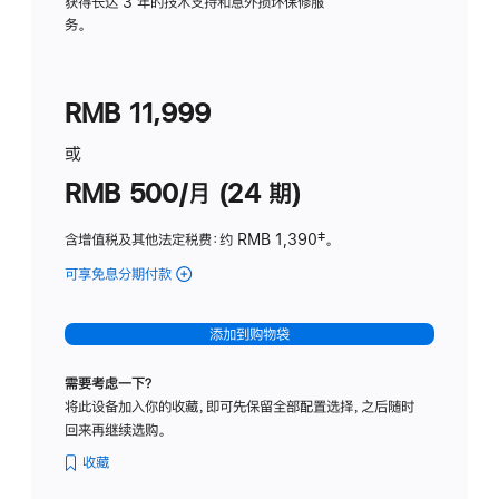
务
获得长达 3 年的技术支持和意外损坏保修服
务。
计
划
(适
RMB 11,999
用
于
或
Studio
RMB 500/月 (24 期)
Display
含增值税及其他法定税费
：约 RMB 1,390
脚
‡。
注
可享免息分期付款
(Studio
Display
-
添加到购物袋
标
准
需要考虑一下？
玻
将此设备加入你的收藏，即可先保留全部配置选择，之后随时
璃
回来再继续选购。
面
板
收藏
-