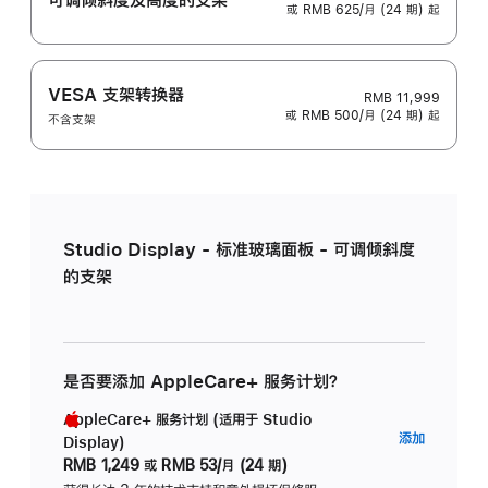
或 RMB 625/月 (24 期) 起
VESA 支架转换器
RMB 11,999
或 RMB 500/月 (24 期) 起
不含支架
Studio Display - 标准玻璃面板 - 可调倾斜度
的支架
是否要添加 AppleCare+ 服务计划？
AppleCare+ 服务计划 (适用于 Studio
AppleC
添加
Display)
服
RMB 1,249
或
RMB 53/月 (24 期)