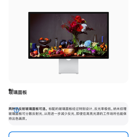
玻璃面板
两种抗反射玻璃面板可选。
标配的玻璃面板经过特别设计，反光率极低。纳米纹理
展
玻璃面板可分散反射光，从而进一步减少反光，即使在高亮光源的工作场所也能保
持出色画质。
开