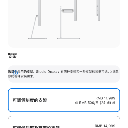
支架
选择你合用的支架。
Studio Display 有两种支架和一种支架转换器可选，以满足
展
你的各种安装需求。
开
RMB 11,999
可调倾斜度的支架
或 RMB 500/月 (24 期) 起
RMB 14,999
可调倾斜度及高‍度的支‍架