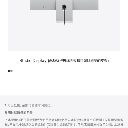
Studio Display (配备标准玻璃面板和可调倾斜度的支架)
网
脚
‡ 为近似值。金额可能随时间变动。
注
页
分期付款服务的条件
页
上述所示分期付款金额仅为使用特定期数免息分期付款估算得出的示例 (仅显示整数数
脚
额，未显示小数点以后的金额)，实际支付金额以银行、花呗或微信分付账单为准。上述分