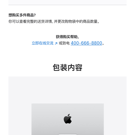
可
调
想购买多件商品？
倾
你可以查看完整的送货详情，并更改购物袋中的商品数量。
斜
度
的
获得购买帮助，
支
立即在线交流
(在
或致电
400-666-8800
。
架
新
的
窗
分
口
包装内容
期
中
付
打
款
开)
选
项)