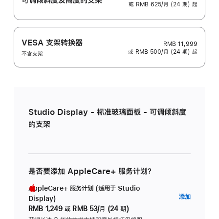
或 RMB 625/月 (24 期) 起
VESA 支架转换器
RMB 11,999
或 RMB 500/月 (24 期) 起
不含支架
Studio Display - 标准玻璃面板 - 可调倾斜度
的支架
是否要添加 AppleCare+ 服务计划？
AppleCare+ 服务计划 (适用于 Studio
AppleC
添加
Display)
服
RMB 1,249
或
RMB 53/月 (24 期)