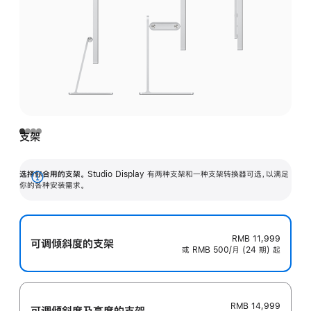
支架
选择你合用的支架。
Studio Display 有两种支架和一种支架转换器可选，以满足
展
你的各种安装需求。
开
RMB 11,999
可调倾斜度的支架
或 RMB 500/月 (24 期) 起
RMB 14,999
可调倾斜度及高‍度的支‍架