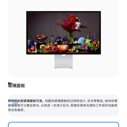
玻璃面板
两种抗反射玻璃面板可选。
标配的玻璃面板经过特别设计，反光率极低。纳米纹理
展
玻璃面板可分散反射光，从而进一步减少反光，即使在高亮光源的工作场所也能保
持出色画质。
开