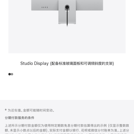
Studio Display (配备标准玻璃面板和可调倾斜度的支架)
网
脚
‡ 为近似值。金额可能随时间变动。
注
页
分期付款服务的条件
页
上述所示分期付款金额仅为使用特定期数免息分期付款估算得出的示例 (仅显示整数数
脚
额，未显示小数点以后的金额)，实际支付金额以银行、花呗或微信分付账单为准。上述分