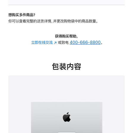
可
调
想购买多件商品？
倾
你可以查看完整的送货详情，并更改购物袋中的商品数量。
斜
度
的
获得购买帮助，
支
立即在线交流
(在
或致电
400-666-8800
。
架
新
的
窗
分
口
包装内容
期
中
付
打
款
开)
选
项)