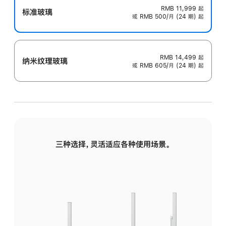
RMB 11,999
起
标准玻璃
或 RMB 500/月 (24 期) 起
RMB 14,499
起
纳米纹理玻璃
或 RMB 605/月 (24 期) 起
三种选择，灵活适应各种使用场景。
标