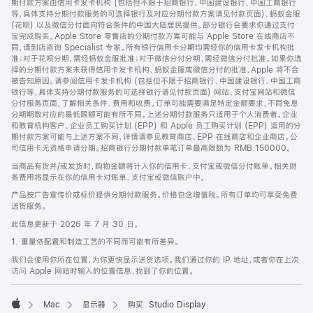
期付款方案由信用卡发卡机构 (包括但不限于招商银行、中国建设银行、中国工商银行
等，具体支持分期付款服务的可选择银行及对应分期付款方案请见付款页面)、蚂蚁金服
(花呗) 以及微信分付面向符合条件的中国大陆居民提供。部分银行会要求你通过支付
宝完成购买。Apple Store 零售店的分期付款方案可能与 Apple Store 在线商店不
同，请到店咨询 Specialist 专家。所有银行信用卡分期均需经你的信用卡发卡机构批
准；对于花呗分期，需经蚂蚁金服批准；对于微信分付分期，需经微信分付批准。如果你选
择的分期付款方案未获得信用卡发卡机构、蚂蚁金服或微信分付的批准，Apple 将不会
被告知原因。请参阅信用卡发卡机构 (包括但不限于招商银行、中国建设银行、中国工商
银行等，具体支持分期付款服务的可选择银行请见付款页面) 网站、支付宝网站和微信
分付服务页面，了解相关条件、费用和收费。订单可能需要满足特定金额要求，不同免息
分期期数对应的最低限额可能有所不同。上述分期付款服务只适用于个人消费者。企业
和教育机构客户、企业员工购买计划 (EPP) 和 Apple 员工购买计划 (EPP) 适用的分
期付款方案可能与上述方案不同，详情请参见教育商店、EPP 在线商店和企业商店。公
司信用卡无资格申请分期。招商银行分期付款单笔订单最高限额为 RMB 150000。
当商品有货并/或发货时，购物金额将计入你的信用卡、支付宝或微信分付账单。相关财
务费用将显示在你的信用卡对账单、支付宝或微信账户中。
产品按广告宣传价或标价提供分期付款服务。价格包含增值税。所有订单均可享受免费
送货服务。
此信息更新于 2026 年 7 月 30 日。
1. 重量依配置和制造工艺的不同而可能有所差异。
我们会使用你所在位置，为你更快显示送货选项。我们通过你的 IP 地址，或者你在上次
访问 Apple 网站时输入的位置信息，找到了你的位置。
Mac
显示器
购买 Studio Display