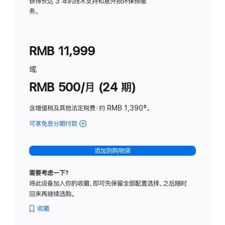
务
获得长达 3 年的技术支持和意外损坏保修服
务。
计
划
(适
RMB 11,999
用
于
或
Studio
RMB 500/月 (24 期)
Display
含增值税及其他法定税费
：约 RMB 1,390
脚
‡。
注
可享免息分期付款
(Studio
Display
-
添加到购物袋
标
准
需要考虑一下？
玻
将此设备加入你的收藏，即可先保留全部配置选择，之后随时
璃
回来再继续选购。
面
板
收藏
-