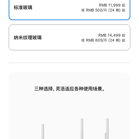
RMB 11,999
起
标准玻璃
或 RMB 500/月 (24 期) 起
RMB 14,499
起
纳米纹理玻璃
或 RMB 605/月 (24 期) 起
三种选择，灵活适应各种使用场景。
标