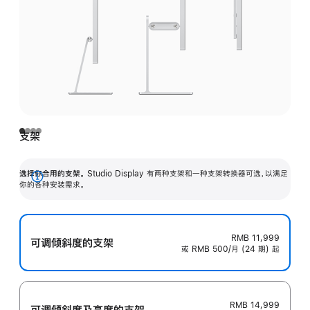
支架
选择你合用的支架。
Studio Display 有两种支架和一种支架转换器可选，以满足
展
你的各种安装需求。
开
RMB 11,999
可调倾斜度的支架
或 RMB 500/月 (24 期) 起
RMB 14,999
可调倾斜度及高‍度的支‍架