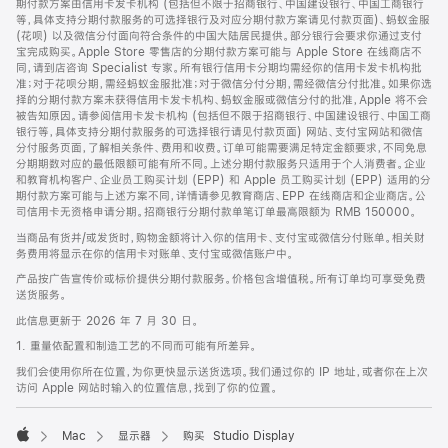
期付款方案由信用卡发卡机构 (包括但不限于招商银行、中国建设银行、中国工商银行
等，具体支持分期付款服务的可选择银行及对应分期付款方案请见付款页面)、蚂蚁金服
(花呗) 以及微信分付面向符合条件的中国大陆居民提供。部分银行会要求你通过支付
宝完成购买。Apple Store 零售店的分期付款方案可能与 Apple Store 在线商店不
同，请到店咨询 Specialist 专家。所有银行信用卡分期均需经你的信用卡发卡机构批
准；对于花呗分期，需经蚂蚁金服批准；对于微信分付分期，需经微信分付批准。如果你选
择的分期付款方案未获得信用卡发卡机构、蚂蚁金服或微信分付的批准，Apple 将不会
被告知原因。请参阅信用卡发卡机构 (包括但不限于招商银行、中国建设银行、中国工商
银行等，具体支持分期付款服务的可选择银行请见付款页面) 网站、支付宝网站和微信
分付服务页面，了解相关条件、费用和收费。订单可能需要满足特定金额要求，不同免息
分期期数对应的最低限额可能有所不同。上述分期付款服务只适用于个人消费者。企业
和教育机构客户、企业员工购买计划 (EPP) 和 Apple 员工购买计划 (EPP) 适用的分
期付款方案可能与上述方案不同，详情请参见教育商店、EPP 在线商店和企业商店。公
司信用卡无资格申请分期。招商银行分期付款单笔订单最高限额为 RMB 150000。
当商品有货并/或发货时，购物金额将计入你的信用卡、支付宝或微信分付账单。相关财
务费用将显示在你的信用卡对账单、支付宝或微信账户中。
产品按广告宣传价或标价提供分期付款服务。价格包含增值税。所有订单均可享受免费
送货服务。
此信息更新于 2026 年 7 月 30 日。
1. 重量依配置和制造工艺的不同而可能有所差异。
我们会使用你所在位置，为你更快显示送货选项。我们通过你的 IP 地址，或者你在上次
访问 Apple 网站时输入的位置信息，找到了你的位置。
Mac
显示器
购买 Studio Display