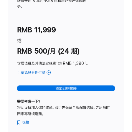
务
获得长达 3 年的技术支持和意外损坏保修服
务。
计
划
(适
RMB 11,999
用
于
或
Studio
RMB 500/月 (24 期)
Display
含增值税及其他法定税费
：约 RMB 1,390
脚
‡。
注
可享免息分期付款
(Studio
Display
-
添加到购物袋
标
准
需要考虑一下？
玻
将此设备加入你的收藏，即可先保留全部配置选择，之后随时
璃
回来再继续选购。
面
板
收藏
-