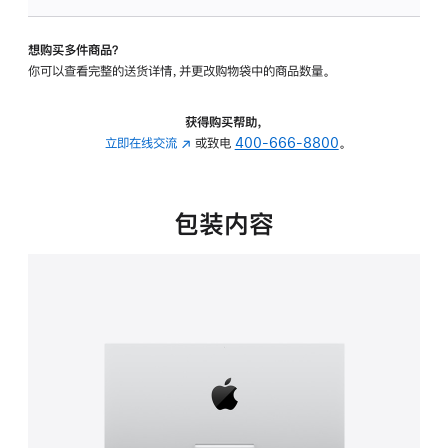
可
调
想购买多件商品？
倾
你可以查看完整的送货详情，并更改购物袋中的商品数量。
斜
度
的
获得购买帮助，
支
立即在线交流
(在
或致电
400-666-8800
。
架
新
的
窗
分
口
包装内容
期
中
付
打
款
开)
选
项)