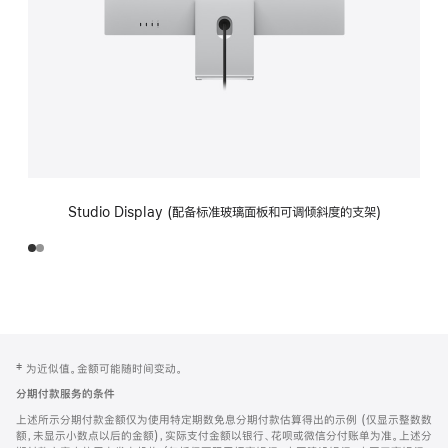
Studio Display (配备标准玻璃面板和可调倾斜度的支架)
网
脚
‡ 为近似值。金额可能随时间变动。
注
页
分期付款服务的条件
页
上述所示分期付款金额仅为使用特定期数免息分期付款估算得出的示例 (仅显示整数数
脚
额，未显示小数点以后的金额)，实际支付金额以银行、花呗或微信分付账单为准。上述分