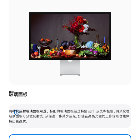
玻璃面板
两种抗反射玻璃面板可选。
标配的玻璃面板经过特别设计，反光率极低。纳米纹理
展
玻璃面板可分散反射光，从而进一步减少反光，即使在高亮光源的工作场所也能保
持出色画质。
开