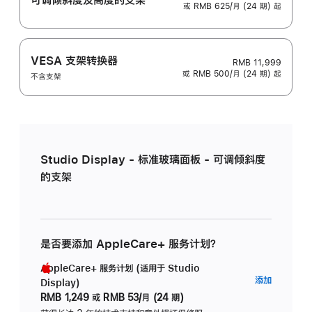
或 RMB 625/月 (24 期) 起
VESA 支架转换器
RMB 11,999
或 RMB 500/月 (24 期) 起
不含支架
Studio Display - 标准玻璃面板 - 可调倾斜度
的支架
是否要添加 AppleCare+ 服务计划？
AppleCare+ 服务计划 (适用于 Studio
AppleC
添加
Display)
服
RMB 1,249
或
RMB 53/月 (24 期)