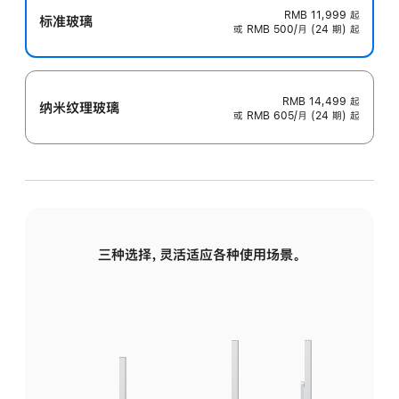
RMB 11,999
起
标准玻璃
或 RMB 500/月 (24 期) 起
RMB 14,499
起
纳米纹理玻璃
或 RMB 605/月 (24 期) 起
三种选择，灵活适应各种使用场景。
标