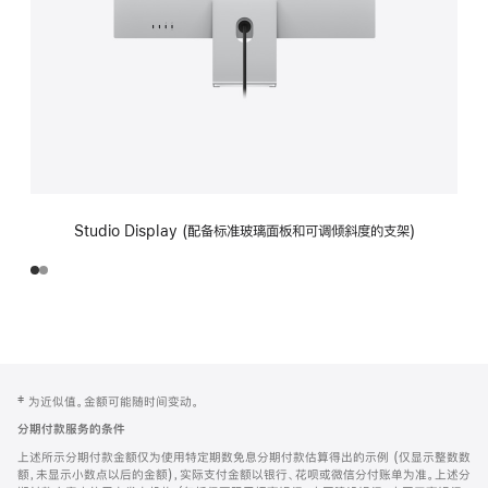
Studio Display (配备标准玻璃面板和可调倾斜度的支架)
网
脚
‡ 为近似值。金额可能随时间变动。
注
页
分期付款服务的条件
页
上述所示分期付款金额仅为使用特定期数免息分期付款估算得出的示例 (仅显示整数数
脚
额，未显示小数点以后的金额)，实际支付金额以银行、花呗或微信分付账单为准。上述分