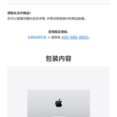
可
调
想购买多件商品？
倾
你可以查看完整的送货详情，并更改购物袋中的商品数量。
斜
度
的
获得购买帮助，
支
立即在线交流
(在
或致电
400-666-8800
。
架
新
的
窗
分
口
包装内容
期
中
付
打
款
开)
选
项)