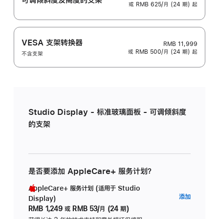
或 RMB 625/月 (24 期) 起
VESA 支架转换器
RMB 11,999
或 RMB 500/月 (24 期) 起
不含支架
Studio Display - 标准玻璃面板 - 可调倾斜度
的支架
是否要添加 AppleCare+ 服务计划？
AppleCare+ 服务计划 (适用于 Studio
AppleC
添加
Display)
服
RMB 1,249
或
RMB 53/月 (24 期)