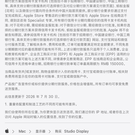
期付款方案由信用卡发卡机构 (包括但不限于招商银行、中国建设银行、中国工商银行
等，具体支持分期付款服务的可选择银行及对应分期付款方案请见付款页面)、蚂蚁金服
(花呗) 以及微信分付面向符合条件的中国大陆居民提供。部分银行会要求你通过支付
宝完成购买。Apple Store 零售店的分期付款方案可能与 Apple Store 在线商店不
同，请到店咨询 Specialist 专家。所有银行信用卡分期均需经你的信用卡发卡机构批
准；对于花呗分期，需经蚂蚁金服批准；对于微信分付分期，需经微信分付批准。如果你选
择的分期付款方案未获得信用卡发卡机构、蚂蚁金服或微信分付的批准，Apple 将不会
被告知原因。请参阅信用卡发卡机构 (包括但不限于招商银行、中国建设银行、中国工商
银行等，具体支持分期付款服务的可选择银行请见付款页面) 网站、支付宝网站和微信
分付服务页面，了解相关条件、费用和收费。订单可能需要满足特定金额要求，不同免息
分期期数对应的最低限额可能有所不同。上述分期付款服务只适用于个人消费者。企业
和教育机构客户、企业员工购买计划 (EPP) 和 Apple 员工购买计划 (EPP) 适用的分
期付款方案可能与上述方案不同，详情请参见教育商店、EPP 在线商店和企业商店。公
司信用卡无资格申请分期。招商银行分期付款单笔订单最高限额为 RMB 150000。
当商品有货并/或发货时，购物金额将计入你的信用卡、支付宝或微信分付账单。相关财
务费用将显示在你的信用卡对账单、支付宝或微信账户中。
产品按广告宣传价或标价提供分期付款服务。价格包含增值税。所有订单均可享受免费
送货服务。
此信息更新于 2026 年 7 月 30 日。
1. 重量依配置和制造工艺的不同而可能有所差异。
我们会使用你所在位置，为你更快显示送货选项。我们通过你的 IP 地址，或者你在上次
访问 Apple 网站时输入的位置信息，找到了你的位置。
Mac
显示器
购买 Studio Display