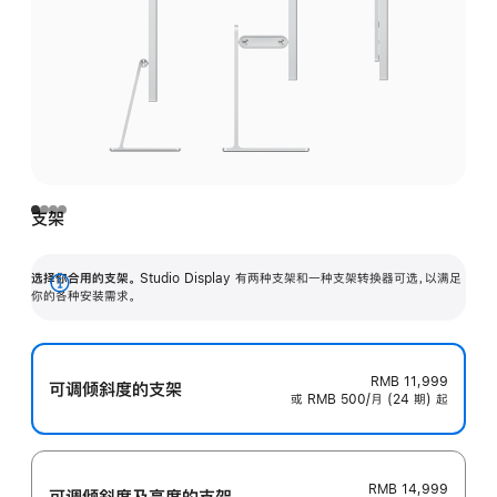
支架
选择你合用的支架。
Studio Display 有两种支架和一种支架转换器可选，以满足
展
你的各种安装需求。
开
RMB 11,999
可调倾斜度的支架
或 RMB 500/月 (24 期) 起
RMB 14,999
可调倾斜度及高‍度的支‍架