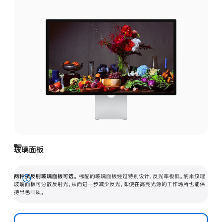
玻璃面板
两种抗反射玻璃面板可选。
标配的玻璃面板经过特别设计，反光率极低。纳米纹理
展
玻璃面板可分散反射光，从而进一步减少反光，即使在高亮光源的工作场所也能保
持出色画质。
开