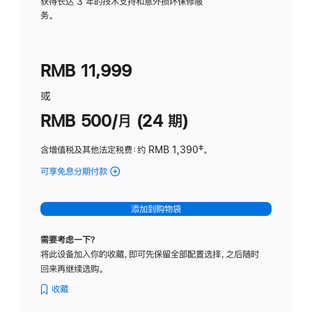
务
获得长达 3 年的技术支持和意外损坏保修服
务。
计
划
(适
RMB 11,999
用
于
或
Studio
RMB 500/月 (24 期)
Display
含增值税及其他法定税费
：约 RMB 1,390
脚
‡。
注
可享免息分期付款
(Studio
Display
-
添加到购物袋
标
准
需要考虑一下？
玻
将此设备加入你的收藏，即可先保留全部配置选择，之后随时
璃
回来再继续选购。
面
板
收藏
-