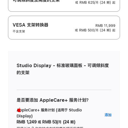
或 RMB 625/月 (24 期) 起
VESA 支架转换器
RMB 11,999
或 RMB 500/月 (24 期) 起
不含支架
Studio Display - 标准玻璃面板 - 可调倾斜度
的支架
是否要添加 AppleCare+ 服务计划？
AppleCare+ 服务计划 (适用于 Studio
AppleC
添加
Display)
服
RMB 1,249
或
RMB 53/月 (24 期)