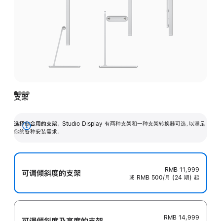
支架
选择你合用的支架。
Studio Display 有两种支架和一种支架转换器可选，以满足
展
你的各种安装需求。
开
RMB 11,999
可调倾斜度的支架
或 RMB 500/月 (24 期) 起
RMB 14,999
可调倾斜度及高‍度的支‍架