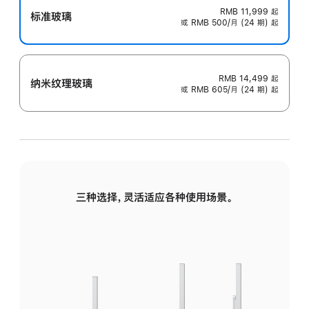
RMB 11,999
起
标准玻璃
或 RMB 500/月 (24 期) 起
RMB 14,499
起
纳米纹理玻璃
或 RMB 605/月 (24 期) 起
三种选择，灵活适应各种使用场景。
标