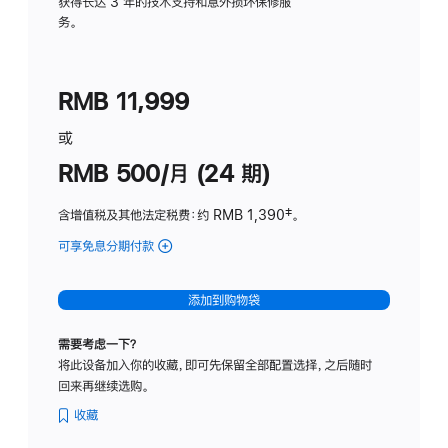
务
获得长达 3 年的技术支持和意外损坏保修服
务。
计
划
(适
RMB 11,999
用
于
或
Studio
RMB 500/月 (24 期)
Display
含增值税及其他法定税费
：约 RMB 1,390
脚
‡。
注
可享免息分期付款
(Studio
Display
-
添加到购物袋
标
准
需要考虑一下？
玻
将此设备加入你的收藏，即可先保留全部配置选择，之后随时
璃
回来再继续选购。
面
板
收藏
-