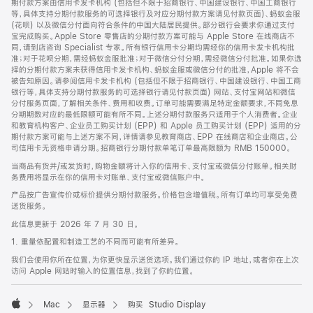
期付款方案由信用卡发卡机构 (包括但不限于招商银行、中国建设银行、中国工商银行
等，具体支持分期付款服务的可选择银行及对应分期付款方案请见付款页面)、蚂蚁金服
(花呗) 以及微信分付面向符合条件的中国大陆居民提供。部分银行会要求你通过支付
宝完成购买。Apple Store 零售店的分期付款方案可能与 Apple Store 在线商店不
同，请到店咨询 Specialist 专家。所有银行信用卡分期均需经你的信用卡发卡机构批
准；对于花呗分期，需经蚂蚁金服批准；对于微信分付分期，需经微信分付批准。如果你选
择的分期付款方案未获得信用卡发卡机构、蚂蚁金服或微信分付的批准，Apple 将不会
被告知原因。请参阅信用卡发卡机构 (包括但不限于招商银行、中国建设银行、中国工商
银行等，具体支持分期付款服务的可选择银行请见付款页面) 网站、支付宝网站和微信
分付服务页面，了解相关条件、费用和收费。订单可能需要满足特定金额要求，不同免息
分期期数对应的最低限额可能有所不同。上述分期付款服务只适用于个人消费者。企业
和教育机构客户、企业员工购买计划 (EPP) 和 Apple 员工购买计划 (EPP) 适用的分
期付款方案可能与上述方案不同，详情请参见教育商店、EPP 在线商店和企业商店。公
司信用卡无资格申请分期。招商银行分期付款单笔订单最高限额为 RMB 150000。
当商品有货并/或发货时，购物金额将计入你的信用卡、支付宝或微信分付账单。相关财
务费用将显示在你的信用卡对账单、支付宝或微信账户中。
产品按广告宣传价或标价提供分期付款服务。价格包含增值税。所有订单均可享受免费
送货服务。
此信息更新于 2026 年 7 月 30 日。
1. 重量依配置和制造工艺的不同而可能有所差异。
我们会使用你所在位置，为你更快显示送货选项。我们通过你的 IP 地址，或者你在上次
访问 Apple 网站时输入的位置信息，找到了你的位置。
Mac
显示器
购买 Studio Display