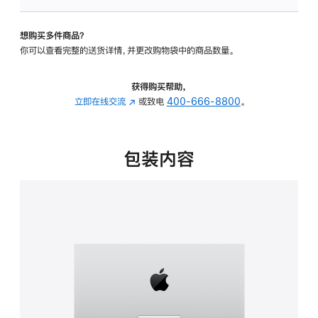
可
调
想购买多件商品？
倾
你可以查看完整的送货详情，并更改购物袋中的商品数量。
斜
度
的
获得购买帮助，
支
立即在线交流
(在
或致电
400-666-8800
。
架
新
的
窗
分
口
包装内容
期
中
付
打
款
开)
选
项)