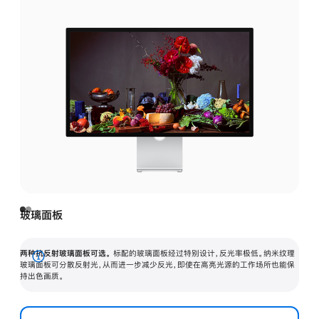
玻璃面板
两种抗反射玻璃面板可选。
标配的玻璃面板经过特别设计，反光率极低。纳米纹理
展
玻璃面板可分散反射光，从而进一步减少反光，即使在高亮光源的工作场所也能保
持出色画质。
开