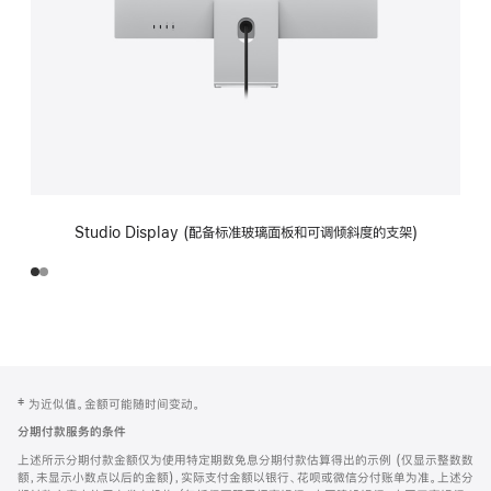
Studio Display (配备标准玻璃面板和可调倾斜度的支架)
网
脚
‡ 为近似值。金额可能随时间变动。
注
页
分期付款服务的条件
页
上述所示分期付款金额仅为使用特定期数免息分期付款估算得出的示例 (仅显示整数数
脚
额，未显示小数点以后的金额)，实际支付金额以银行、花呗或微信分付账单为准。上述分