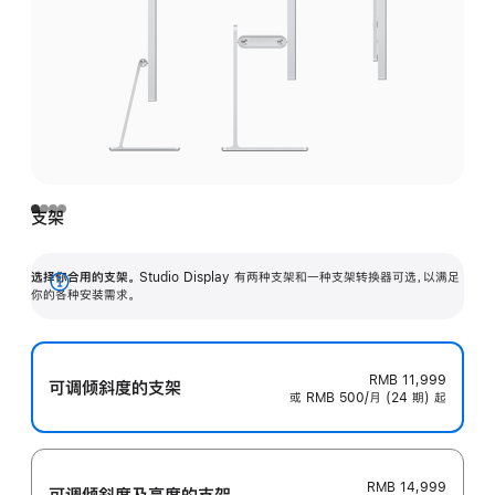
支架
选择你合用的支架。
Studio Display 有两种支架和一种支架转换器可选，以满足
展
你的各种安装需求。
开
RMB 11,999
可调倾斜度的支架
或 RMB 500/月 (24 期) 起
RMB 14,999
可调倾斜度及高‍度的支‍架