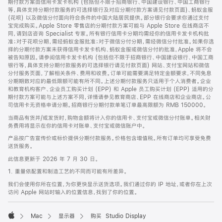
期付款方案由信用卡发卡机构 (包括但不限于招商银行、中国建设银行、中国工商银行
等，具体支持分期付款服务的可选择银行及对应分期付款方案请见付款页面)、蚂蚁金服
(花呗) 以及微信分付面向符合条件的中国大陆居民提供。部分银行会要求你通过支付
宝完成购买。Apple Store 零售店的分期付款方案可能与 Apple Store 在线商店不
同，请到店咨询 Specialist 专家。所有银行信用卡分期均需经你的信用卡发卡机构批
准；对于花呗分期，需经蚂蚁金服批准；对于微信分付分期，需经微信分付批准。如果你选
择的分期付款方案未获得信用卡发卡机构、蚂蚁金服或微信分付的批准，Apple 将不会
被告知原因。请参阅信用卡发卡机构 (包括但不限于招商银行、中国建设银行、中国工商
银行等，具体支持分期付款服务的可选择银行请见付款页面) 网站、支付宝网站和微信
分付服务页面，了解相关条件、费用和收费。订单可能需要满足特定金额要求，不同免息
分期期数对应的最低限额可能有所不同。上述分期付款服务只适用于个人消费者。企业
和教育机构客户、企业员工购买计划 (EPP) 和 Apple 员工购买计划 (EPP) 适用的分
期付款方案可能与上述方案不同，详情请参见教育商店、EPP 在线商店和企业商店。公
司信用卡无资格申请分期。招商银行分期付款单笔订单最高限额为 RMB 150000。
当商品有货并/或发货时，购物金额将计入你的信用卡、支付宝或微信分付账单。相关财
务费用将显示在你的信用卡对账单、支付宝或微信账户中。
产品按广告宣传价或标价提供分期付款服务。价格包含增值税。所有订单均可享受免费
送货服务。
此信息更新于 2026 年 7 月 30 日。
1. 重量依配置和制造工艺的不同而可能有所差异。
我们会使用你所在位置，为你更快显示送货选项。我们通过你的 IP 地址，或者你在上次
访问 Apple 网站时输入的位置信息，找到了你的位置。
Mac
显示器
购买 Studio Display