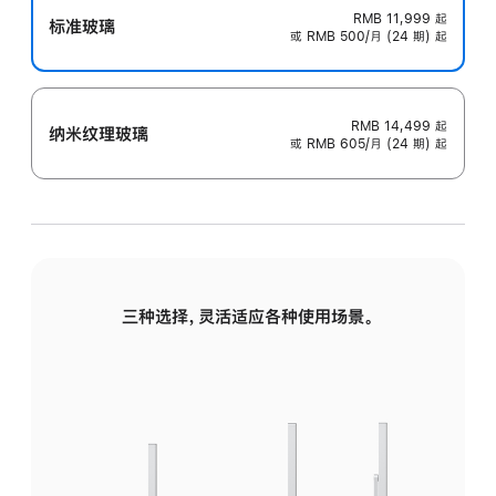
RMB 11,999
起
标准玻璃
或 RMB 500/月 (24 期) 起
RMB 14,499
起
纳米纹理玻璃
或 RMB 605/月 (24 期) 起
三种选择，灵活适应各种使用场景。
标