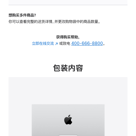
可
调
想购买多件商品？
倾
你可以查看完整的送货详情，并更改购物袋中的商品数量。
斜
度
的
获得购买帮助，
支
立即在线交流
(在
或致电
400-666-8800
。
架
新
的
窗
分
口
包装内容
期
中
付
打
款
开)
选
项)