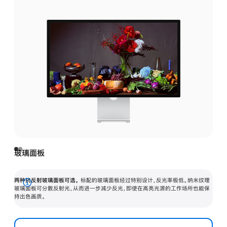
玻璃面板
两种抗反射玻璃面板可选。
标配的玻璃面板经过特别设计，反光率极低。纳米纹理
展
玻璃面板可分散反射光，从而进一步减少反光，即使在高亮光源的工作场所也能保
持出色画质。
开