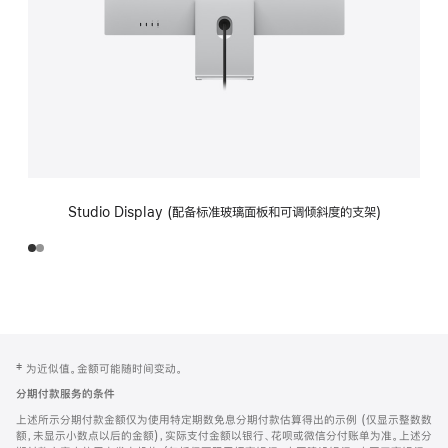
Studio Display (配备标准玻璃面板和可调倾斜度的支架)
网
脚
‡ 为近似值。金额可能随时间变动。
注
页
分期付款服务的条件
页
上述所示分期付款金额仅为使用特定期数免息分期付款估算得出的示例 (仅显示整数数
脚
额，未显示小数点以后的金额)，实际支付金额以银行、花呗或微信分付账单为准。上述分