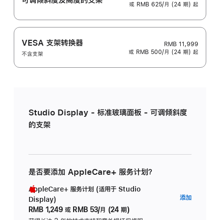
或 RMB 625/月 (24 期) 起
VESA 支架转换器
RMB 11,999
或 RMB 500/月 (24 期) 起
不含支架
Studio Display - 标准玻璃面板 - 可调倾斜度
的支架
是否要添加 AppleCare+ 服务计划？
AppleCare+ 服务计划 (适用于 Studio
AppleC
添加
Display)
服
RMB 1,249
或
RMB 53/月 (24 期)