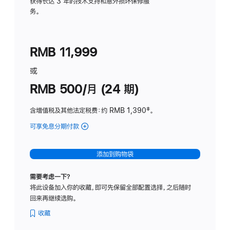
务
获得长达 3 年的技术支持和意外损坏保修服
务。
计
划
(适
RMB 11,999
用
于
或
Studio
RMB 500/月 (24 期)
Display
含增值税及其他法定税费
：约 RMB 1,390
脚
‡。
注
可享免息分期付款
(Studio
Display
-
添加到购物袋
标
准
需要考虑一下？
玻
将此设备加入你的收藏，即可先保留全部配置选择，之后随时
璃
回来再继续选购。
面
板
收藏
-