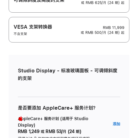
或 RMB 625/月 (24 期) 起
VESA 支架转换器
RMB 11,999
或 RMB 500/月 (24 期) 起
不含支架
Studio Display - 标准玻璃面板 - 可调倾斜度
的支架
是否要添加 AppleCare+ 服务计划？
AppleCare+ 服务计划 (适用于 Studio
AppleC
添加
Display)
服
RMB 1,249
或
RMB 53/月 (24 期)