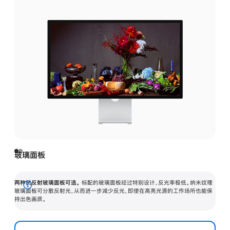
玻璃面板
两种抗反射玻璃面板可选。
标配的玻璃面板经过特别设计，反光率极低。纳米纹理
展
玻璃面板可分散反射光，从而进一步减少反光，即使在高亮光源的工作场所也能保
持出色画质。
开