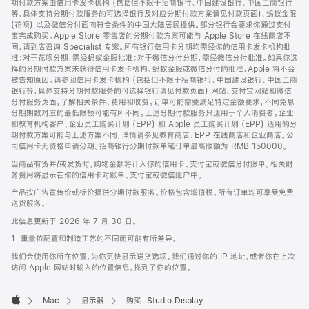
期付款方案由信用卡发卡机构 (包括但不限于招商银行、中国建设银行、中国工商银行
等，具体支持分期付款服务的可选择银行及对应分期付款方案请见付款页面)、蚂蚁金服
(花呗) 以及微信分付面向符合条件的中国大陆居民提供。部分银行会要求你通过支付
宝完成购买。Apple Store 零售店的分期付款方案可能与 Apple Store 在线商店不
同，请到店咨询 Specialist 专家。所有银行信用卡分期均需经你的信用卡发卡机构批
准；对于花呗分期，需经蚂蚁金服批准；对于微信分付分期，需经微信分付批准。如果你选
择的分期付款方案未获得信用卡发卡机构、蚂蚁金服或微信分付的批准，Apple 将不会
被告知原因。请参阅信用卡发卡机构 (包括但不限于招商银行、中国建设银行、中国工商
银行等，具体支持分期付款服务的可选择银行请见付款页面) 网站、支付宝网站和微信
分付服务页面，了解相关条件、费用和收费。订单可能需要满足特定金额要求，不同免息
分期期数对应的最低限额可能有所不同。上述分期付款服务只适用于个人消费者。企业
和教育机构客户、企业员工购买计划 (EPP) 和 Apple 员工购买计划 (EPP) 适用的分
期付款方案可能与上述方案不同，详情请参见教育商店、EPP 在线商店和企业商店。公
司信用卡无资格申请分期。招商银行分期付款单笔订单最高限额为 RMB 150000。
当商品有货并/或发货时，购物金额将计入你的信用卡、支付宝或微信分付账单。相关财
务费用将显示在你的信用卡对账单、支付宝或微信账户中。
产品按广告宣传价或标价提供分期付款服务。价格包含增值税。所有订单均可享受免费
送货服务。
此信息更新于 2026 年 7 月 30 日。
1. 重量依配置和制造工艺的不同而可能有所差异。
我们会使用你所在位置，为你更快显示送货选项。我们通过你的 IP 地址，或者你在上次
访问 Apple 网站时输入的位置信息，找到了你的位置。
Mac
显示器
购买 Studio Display