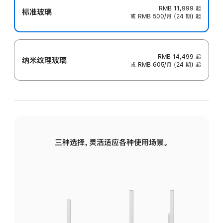
RMB 11,999
起
标准玻璃
或 RMB 500/月 (24 期) 起
RMB 14,499
起
纳米纹理玻璃
或 RMB 605/月 (24 期) 起
三种选择，灵活适应各种使用场景。
标