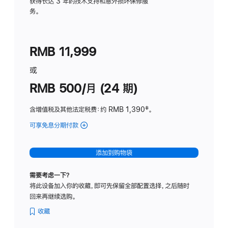
务
获得长达 3 年的技术支持和意外损坏保修服
务。
计
划
(适
RMB 11,999
用
于
或
Studio
RMB 500/月 (24 期)
Display
含增值税及其他法定税费
：约 RMB 1,390
脚
‡。
注
可享免息分期付款
(Studio
Display
-
添加到购物袋
标
准
需要考虑一下？
玻
将此设备加入你的收藏，即可先保留全部配置选择，之后随时
璃
回来再继续选购。
面
板
收藏
-