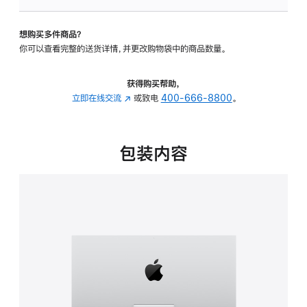
可
调
想购买多件商品？
倾
你可以查看完整的送货详情，并更改购物袋中的商品数量。
斜
度
的
获得购买帮助，
支
立即在线交流
(在
或致电
400-666-8800
。
架
新
的
窗
分
口
包装内容
期
中
付
打
款
开)
选
项)