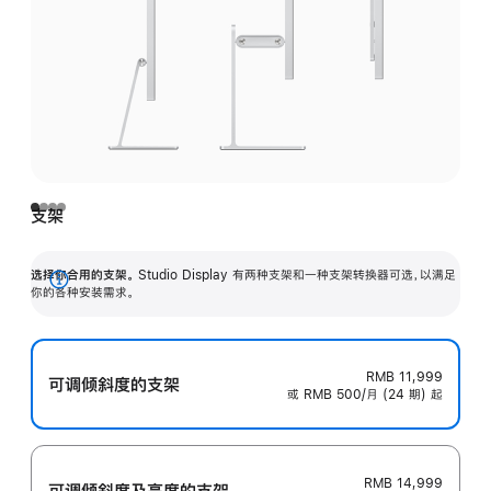
支架
选择你合用的支架。
Studio Display 有两种支架和一种支架转换器可选，以满足
展
你的各种安装需求。
开
RMB 11,999
可调倾斜度的支架
或 RMB 500/月 (24 期) 起
RMB 14,999
可调倾斜度及高‍度的支‍架