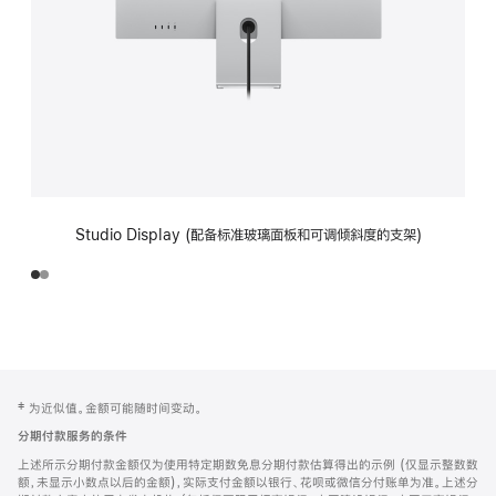
Studio Display (配备标准玻璃面板和可调倾斜度的支架)
网
脚
‡ 为近似值。金额可能随时间变动。
注
页
分期付款服务的条件
页
上述所示分期付款金额仅为使用特定期数免息分期付款估算得出的示例 (仅显示整数数
脚
额，未显示小数点以后的金额)，实际支付金额以银行、花呗或微信分付账单为准。上述分