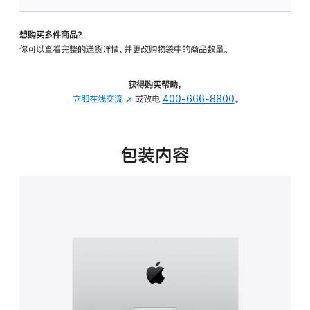
可
调
想购买多件商品？
倾
你可以查看完整的送货详情，并更改购物袋中的商品数量。
斜
度
的
获得购买帮助，
支
立即在线交流
(在
或致电
400-666-8800
。
架
新
的
窗
分
口
包装内容
期
中
付
打
款
开)
选
项)