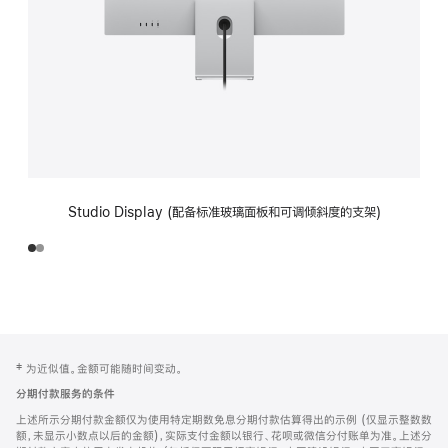
Studio Display (配备标准玻璃面板和可调倾斜度的支架)
网
脚
‡ 为近似值。金额可能随时间变动。
注
页
分期付款服务的条件
页
上述所示分期付款金额仅为使用特定期数免息分期付款估算得出的示例 (仅显示整数数
脚
额，未显示小数点以后的金额)，实际支付金额以银行、花呗或微信分付账单为准。上述分