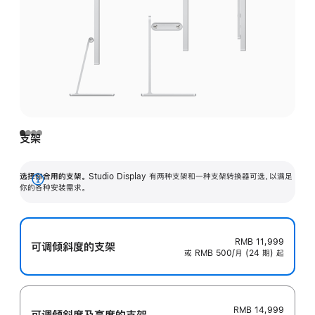
支架
选择你合用的支架。
Studio Display 有两种支架和一种支架转换器可选，以满足
展
你的各种安装需求。
开
RMB 11,999
可调倾斜度的支架
或 RMB 500/月 (24 期) 起
RMB 14,999
可调倾斜度及高‍度的支‍架