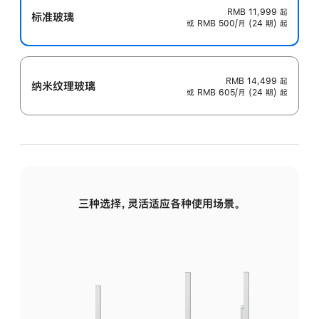
RMB 11,999
起
标准玻璃
或 RMB 500/月 (24 期) 起
RMB 14,499
起
纳米纹理玻璃
或 RMB 605/月 (24 期) 起
三种选择，灵活适应各种使用场景。
标