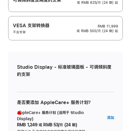
或 RMB 625/月 (24 期) 起
VESA 支架转换器
RMB 11,999
或 RMB 500/月 (24 期) 起
不含支架
Studio Display - 标准玻璃面板 - 可调倾斜度
的支架
是否要添加 AppleCare+ 服务计划？
AppleCare+ 服务计划 (适用于 Studio
AppleC
添加
Display)
服
RMB 1,249
或
RMB 53/月 (24 期)