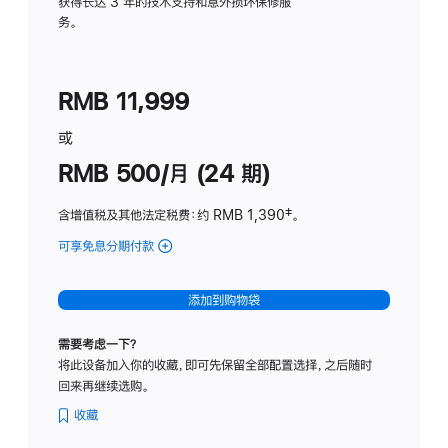
务
获得长达 3 年的技术支持和意外损坏保修服
务。
计
划
(适
RMB 11,999
用
于
或
Studio
RMB 500/月 (24 期)
Display
含增值税及其他法定税费
：约 RMB 1,390
脚
‡。
注
可享免息分期付款
(Studio
Display
-
添加到购物袋
标
准
需要考虑一下？
玻
将此设备加入你的收藏，即可先保留全部配置选择，之后随时
璃
回来再继续选购。
面
板
收藏
-