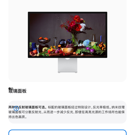
玻璃面板
两种抗反射玻璃面板可选。
标配的玻璃面板经过特别设计，反光率极低。纳米纹理
展
玻璃面板可分散反射光，从而进一步减少反光，即使在高亮光源的工作场所也能保
持出色画质。
开