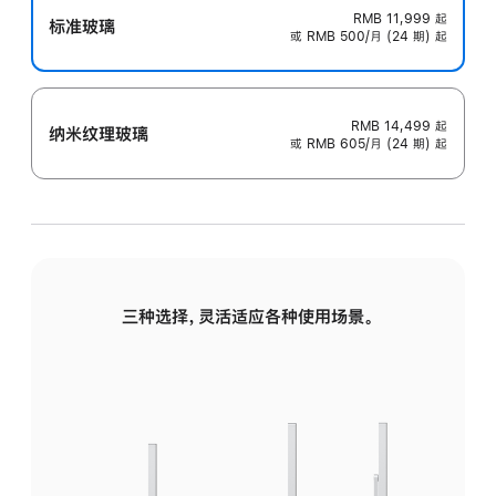
RMB 11,999
起
标准玻璃
或 RMB 500/月 (24 期) 起
RMB 14,499
起
纳米纹理玻璃
或 RMB 605/月 (24 期) 起
三种选择，灵活适应各种使用场景。
标