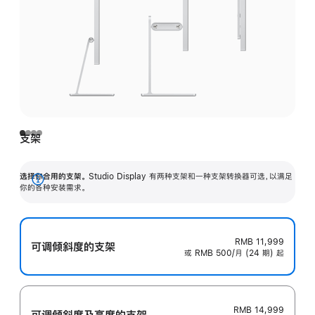
支架
选择你合用的支架。
Studio Display 有两种支架和一种支架转换器可选，以满足
展
你的各种安装需求。
开
RMB 11,999
可调倾斜度的支架
或 RMB 500/月 (24 期) 起
RMB 14,999
可调倾斜度及高‍度的支‍架