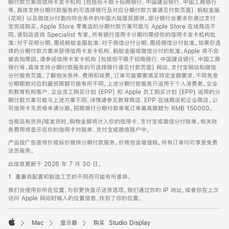
期付款方案由信用卡发卡机构 (包括但不限于招商银行、中国建设银行、中国工商银行
等，具体支持分期付款服务的可选择银行及对应分期付款方案请见付款页面)、蚂蚁金服
(花呗) 以及微信分付面向符合条件的中国大陆居民提供。部分银行会要求你通过支付
宝完成购买。Apple Store 零售店的分期付款方案可能与 Apple Store 在线商店不
同，请到店咨询 Specialist 专家。所有银行信用卡分期均需经你的信用卡发卡机构批
准；对于花呗分期，需经蚂蚁金服批准；对于微信分付分期，需经微信分付批准。如果你选
择的分期付款方案未获得信用卡发卡机构、蚂蚁金服或微信分付的批准，Apple 将不会
被告知原因。请参阅信用卡发卡机构 (包括但不限于招商银行、中国建设银行、中国工商
银行等，具体支持分期付款服务的可选择银行请见付款页面) 网站、支付宝网站和微信
分付服务页面，了解相关条件、费用和收费。订单可能需要满足特定金额要求，不同免息
分期期数对应的最低限额可能有所不同。上述分期付款服务只适用于个人消费者。企业
和教育机构客户、企业员工购买计划 (EPP) 和 Apple 员工购买计划 (EPP) 适用的分
期付款方案可能与上述方案不同，详情请参见教育商店、EPP 在线商店和企业商店。公
司信用卡无资格申请分期。招商银行分期付款单笔订单最高限额为 RMB 150000。
当商品有货并/或发货时，购物金额将计入你的信用卡、支付宝或微信分付账单。相关财
务费用将显示在你的信用卡对账单、支付宝或微信账户中。
产品按广告宣传价或标价提供分期付款服务。价格包含增值税。所有订单均可享受免费
送货服务。
此信息更新于 2026 年 7 月 30 日。
1. 重量依配置和制造工艺的不同而可能有所差异。
我们会使用你所在位置，为你更快显示送货选项。我们通过你的 IP 地址，或者你在上次
访问 Apple 网站时输入的位置信息，找到了你的位置。
Mac
显示器
购买 Studio Display