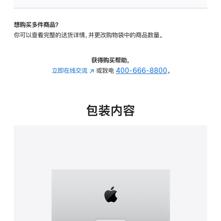
可
调
想购买多件商品？
倾
你可以查看完整的送货详情，并更改购物袋中的商品数量。
斜
度
的
获得购买帮助，
支
立即在线交流
(在
或致电
400-666-8800
。
架
新
的
窗
分
口
包装内容
期
中
付
打
款
开)
选
项)