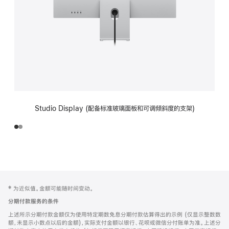
Studio Display (配备标准玻璃面板和可调倾斜度的支架)
网
脚
‡ 为近似值。金额可能随时间变动。
注
页
分期付款服务的条件
页
上述所示分期付款金额仅为使用特定期数免息分期付款估算得出的示例 (仅显示整数数
脚
额，未显示小数点以后的金额)，实际支付金额以银行、花呗或微信分付账单为准。上述分