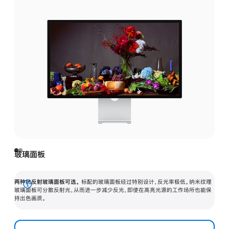
玻璃面板
两种抗反射玻璃面板可选。
标配的玻璃面板经过特别设计，反光率极低。纳米纹理
展
玻璃面板可分散反射光，从而进一步减少反光，即使在高亮光源的工作场所也能保
持出色画质。
开