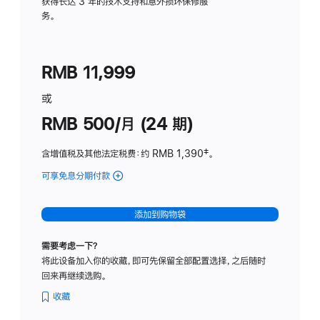
务
获得长达 3 年的技术支持和意外损坏保修服
务。
计
划
(适
RMB 11,999
用
于
或
Studio
RMB 500/月 (24 期)
Display
含增值税及其他法定税费
：约 RMB 1,390
脚
‡。
注
可享免息分期付款
(Studio
Display
-
添加到购物袋
标
准
需要考虑一下？
玻
将此设备加入你的收藏，即可先保留全部配置选择，之后随时
璃
回来再继续选购。
面
板
收藏
-