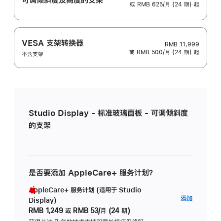
或 RMB 625/月 (24 期) 起
VESA 支架转换器
RMB 11,999
或 RMB 500/月 (24 期) 起
不含支架
Studio Display - 标准玻璃面板 - 可调倾斜度
的支架
是否要添加 AppleCare+ 服务计划？
AppleCare+ 服务计划 (适用于 Studio
AppleC
添加
Display)
服
RMB 1,249
或
RMB 53/月 (24 期)