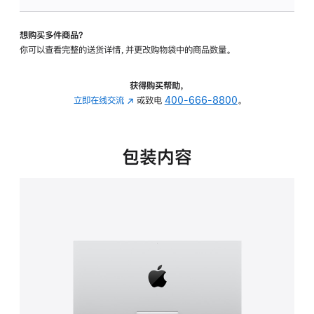
可
调
想购买多件商品？
倾
你可以查看完整的送货详情，并更改购物袋中的商品数量。
斜
度
的
获得购买帮助，
支
立即在线交流
(在
或致电
400-666-8800
。
架
新
的
窗
分
口
包装内容
期
中
付
打
款
开)
选
项)