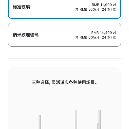
RMB 11,999
起
标准玻璃
或 RMB 500/月 (24 期) 起
RMB 14,499
起
纳米纹理玻璃
或 RMB 605/月 (24 期) 起
三种选择，灵活适应各种使用场景。
标