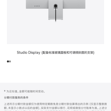
Studio Display (配备标准玻璃面板和可调倾斜度的支架)
网
脚
‡ 为近似值。金额可能随时间变动。
注
页
分期付款服务的条件
页
上述所示分期付款金额仅为使用特定期数免息分期付款估算得出的示例 (仅显示整数数
脚
额，未显示小数点以后的金额)，实际支付金额以银行、花呗或微信分付账单为准。上述分