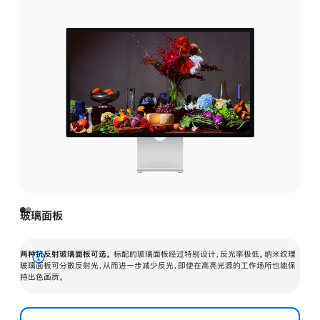
玻璃面板
两种抗反射玻璃面板可选。
标配的玻璃面板经过特别设计，反光率极低。纳米纹理
展
玻璃面板可分散反射光，从而进一步减少反光，即使在高亮光源的工作场所也能保
持出色画质。
开