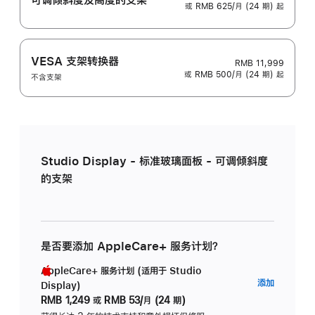
或 RMB 625/月 (24 期) 起
VESA 支架转换器
RMB 11,999
或 RMB 500/月 (24 期) 起
不含支架
Studio Display - 标准玻璃面板 - 可调倾斜度
的支架
是否要添加 AppleCare+ 服务计划？
AppleCare+ 服务计划 (适用于 Studio
AppleC
添加
Display)
服
RMB 1,249
或
RMB 53/月 (24 期)