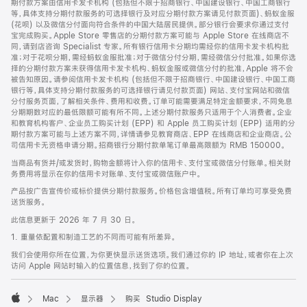
期付款方案由信用卡发卡机构 (包括但不限于招商银行、中国建设银行、中国工商银行
等，具体支持分期付款服务的可选择银行及对应分期付款方案请见付款页面)、蚂蚁金服
(花呗) 以及微信分付面向符合条件的中国大陆居民提供。部分银行会要求你通过支付
宝完成购买。Apple Store 零售店的分期付款方案可能与 Apple Store 在线商店不
同，请到店咨询 Specialist 专家。所有银行信用卡分期均需经你的信用卡发卡机构批
准；对于花呗分期，需经蚂蚁金服批准；对于微信分付分期，需经微信分付批准。如果你选
择的分期付款方案未获得信用卡发卡机构、蚂蚁金服或微信分付的批准，Apple 将不会
被告知原因。请参阅信用卡发卡机构 (包括但不限于招商银行、中国建设银行、中国工商
银行等，具体支持分期付款服务的可选择银行请见付款页面) 网站、支付宝网站和微信
分付服务页面，了解相关条件、费用和收费。订单可能需要满足特定金额要求，不同免息
分期期数对应的最低限额可能有所不同。上述分期付款服务只适用于个人消费者。企业
和教育机构客户、企业员工购买计划 (EPP) 和 Apple 员工购买计划 (EPP) 适用的分
期付款方案可能与上述方案不同，详情请参见教育商店、EPP 在线商店和企业商店。公
司信用卡无资格申请分期。招商银行分期付款单笔订单最高限额为 RMB 150000。
当商品有货并/或发货时，购物金额将计入你的信用卡、支付宝或微信分付账单。相关财
务费用将显示在你的信用卡对账单、支付宝或微信账户中。
产品按广告宣传价或标价提供分期付款服务。价格包含增值税。所有订单均可享受免费
送货服务。
此信息更新于 2026 年 7 月 30 日。
1. 重量依配置和制造工艺的不同而可能有所差异。
我们会使用你所在位置，为你更快显示送货选项。我们通过你的 IP 地址，或者你在上次
访问 Apple 网站时输入的位置信息，找到了你的位置。
Mac
显示器
购买 Studio Display