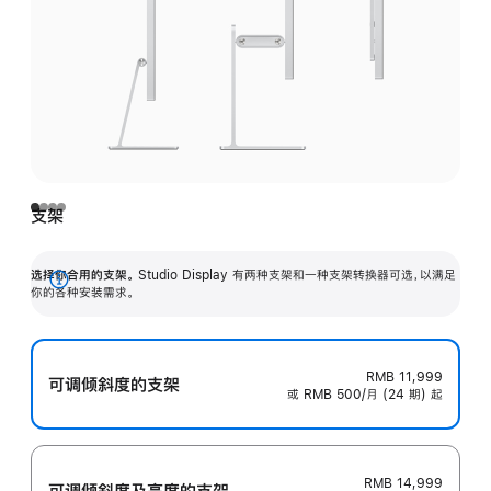
支架
选择你合用的支架。
Studio Display 有两种支架和一种支架转换器可选，以满足
展
你的各种安装需求。
开
RMB 11,999
可调倾斜度的支架
或 RMB 500/月 (24 期) 起
RMB 14,999
可调倾斜度及高‍度的支‍架