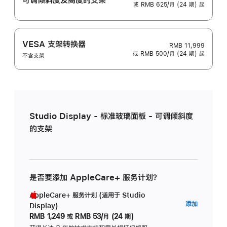
或 RMB 625/月 (24 期) 起
VESA 支架转换器
RMB 11,999
或 RMB 500/月 (24 期) 起
不含支架
Studio Display - 标准玻璃面板 - 可调倾斜度
的支架
是否要添加 AppleCare+ 服务计划？
AppleCare+ 服务计划 (适用于 Studio
AppleC
添加
Display)
服
RMB 1,249
或
RMB 53/月 (24 期)