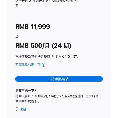
务
获得长达 3 年的技术支持和意外损坏保修服
务。
计
划
(适
RMB 11,999
用
于
或
Studio
RMB 500/月 (24 期)
Display
含增值税及其他法定税费
：约 RMB 1,390
脚
‡。
注
可享免息分期付款
(Studio
Display
-
添加到购物袋
标
准
需要考虑一下？
玻
将此设备加入你的收藏，即可先保留全部配置选择，之后随时
璃
回来再继续选购。
面
板
收藏
-