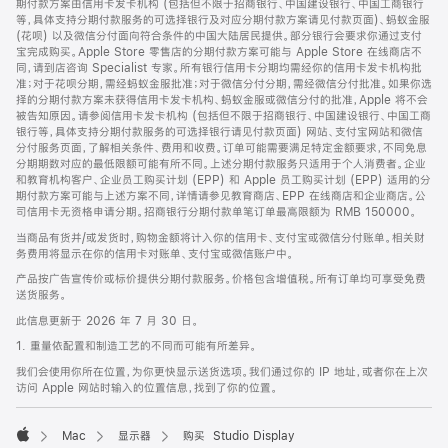
期付款方案由信用卡发卡机构 (包括但不限于招商银行、中国建设银行、中国工商银行
等，具体支持分期付款服务的可选择银行及对应分期付款方案请见付款页面)、蚂蚁金服
(花呗) 以及微信分付面向符合条件的中国大陆居民提供。部分银行会要求你通过支付
宝完成购买。Apple Store 零售店的分期付款方案可能与 Apple Store 在线商店不
同，请到店咨询 Specialist 专家。所有银行信用卡分期均需经你的信用卡发卡机构批
准；对于花呗分期，需经蚂蚁金服批准；对于微信分付分期，需经微信分付批准。如果你选
择的分期付款方案未获得信用卡发卡机构、蚂蚁金服或微信分付的批准，Apple 将不会
被告知原因。请参阅信用卡发卡机构 (包括但不限于招商银行、中国建设银行、中国工商
银行等，具体支持分期付款服务的可选择银行请见付款页面) 网站、支付宝网站和微信
分付服务页面，了解相关条件、费用和收费。订单可能需要满足特定金额要求，不同免息
分期期数对应的最低限额可能有所不同。上述分期付款服务只适用于个人消费者。企业
和教育机构客户、企业员工购买计划 (EPP) 和 Apple 员工购买计划 (EPP) 适用的分
期付款方案可能与上述方案不同，详情请参见教育商店、EPP 在线商店和企业商店。公
司信用卡无资格申请分期。招商银行分期付款单笔订单最高限额为 RMB 150000。
当商品有货并/或发货时，购物金额将计入你的信用卡、支付宝或微信分付账单。相关财
务费用将显示在你的信用卡对账单、支付宝或微信账户中。
产品按广告宣传价或标价提供分期付款服务。价格包含增值税。所有订单均可享受免费
送货服务。
此信息更新于 2026 年 7 月 30 日。
1. 重量依配置和制造工艺的不同而可能有所差异。
我们会使用你所在位置，为你更快显示送货选项。我们通过你的 IP 地址，或者你在上次
访问 Apple 网站时输入的位置信息，找到了你的位置。
Mac
显示器
购买 Studio Display