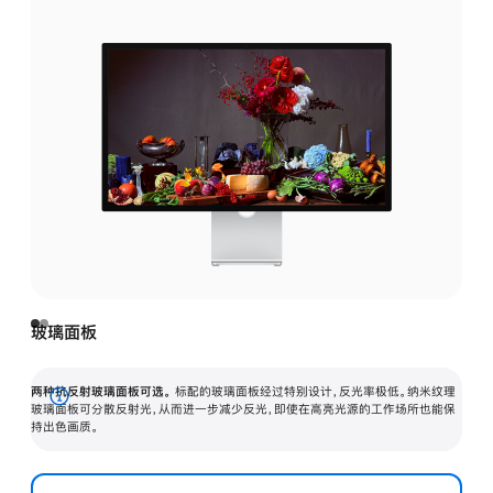
玻璃面板
两种抗反射玻璃面板可选。
标配的玻璃面板经过特别设计，反光率极低。纳米纹理
展
玻璃面板可分散反射光，从而进一步减少反光，即使在高亮光源的工作场所也能保
持出色画质。
开