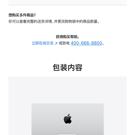
可
调
想购买多件商品？
倾
你可以查看完整的送货详情，并更改购物袋中的商品数量。
斜
度
的
获得购买帮助，
支
立即在线交流
(在
或致电
400-666-8800
。
架
新
的
窗
分
口
包装内容
期
中
付
打
款
开)
选
项)