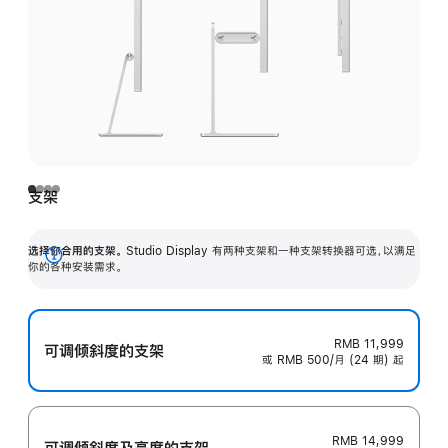
支架
选择你合用的支架。
Studio Display 有两种支架和一种支架转换器可选，以满足
展
你的各种安装需求。
开
RMB 11,999
可调倾斜度的支架
或 RMB 500/月 (24 期) 起
RMB 14,999
可调倾斜度及高‍度的支‍架