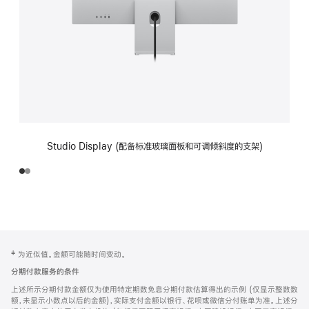
Studio Display (配备标准玻璃面板和可调倾斜度的支架)
网
脚
‡ 为近似值。金额可能随时间变动。
注
页
分期付款服务的条件
页
上述所示分期付款金额仅为使用特定期数免息分期付款估算得出的示例 (仅显示整数数
脚
额，未显示小数点以后的金额)，实际支付金额以银行、花呗或微信分付账单为准。上述分