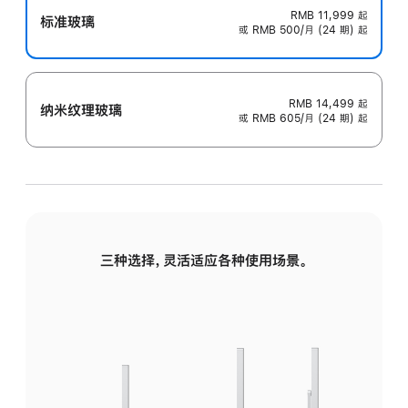
RMB 11,999
起
标准玻璃
或 RMB 500/月 (24 期) 起
RMB 14,499
起
纳米纹理玻璃
或 RMB 605/月 (24 期) 起
三种选择，灵活适应各种使用场景。
标