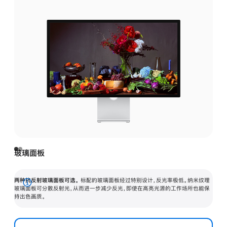
玻璃面板
两种抗反射玻璃面板可选。
标配的玻璃面板经过特别设计，反光率极低。纳米纹理
展
玻璃面板可分散反射光，从而进一步减少反光，即使在高亮光源的工作场所也能保
持出色画质。
开