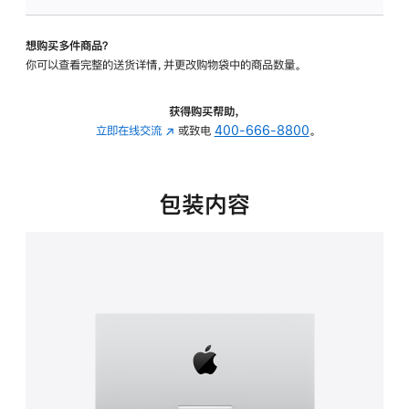
可
调
想购买多件商品？
倾
你可以查看完整的送货详情，并更改购物袋中的商品数量。
斜
度
的
获得购买帮助，
支
立即在线交流
(在
或致电
400-666-8800
。
架
新
的
窗
分
口
包装内容
期
中
付
打
款
开)
选
项)