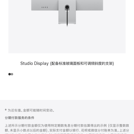
Studio Display (配备标准玻璃面板和可调倾斜度的支架)
网
脚
‡ 为近似值。金额可能随时间变动。
注
页
分期付款服务的条件
页
上述所示分期付款金额仅为使用特定期数免息分期付款估算得出的示例 (仅显示整数数
脚
额，未显示小数点以后的金额)，实际支付金额以银行、花呗或微信分付账单为准。上述分