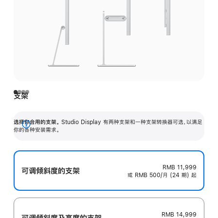
支架
选择你合用的支架。
Studio Display 有两种支架和一种支架转换器可选，以满足
展
你的各种安装需求。
开
RMB 11,999
可调倾斜度的支架
或 RMB 500/月 (24 期) 起
RMB 14,999
可调倾斜度及高‍度的支‍架