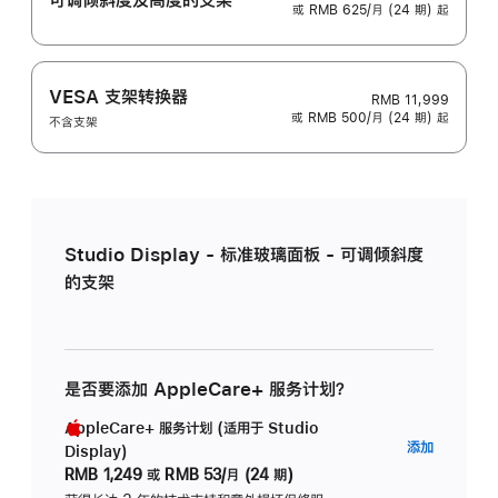
或 RMB 625/月 (24 期) 起
VESA 支架转换器
RMB 11,999
或 RMB 500/月 (24 期) 起
不含支架
Studio Display - 标准玻璃面板 - 可调倾斜度
的支架
是否要添加 AppleCare+ 服务计划？
AppleCare+ 服务计划 (适用于 Studio
AppleC
添加
Display)
服
RMB 1,249
或
RMB 53/月 (24 期)