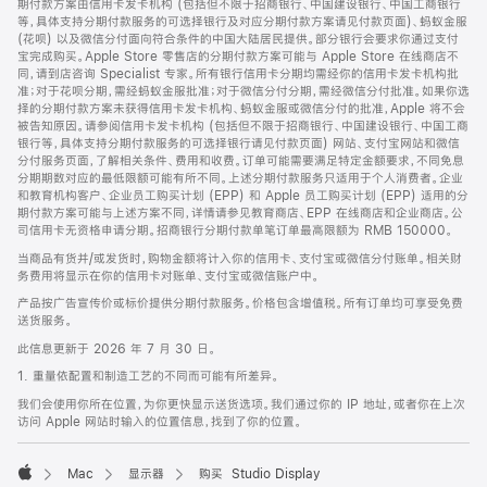
期付款方案由信用卡发卡机构 (包括但不限于招商银行、中国建设银行、中国工商银行
等，具体支持分期付款服务的可选择银行及对应分期付款方案请见付款页面)、蚂蚁金服
(花呗) 以及微信分付面向符合条件的中国大陆居民提供。部分银行会要求你通过支付
宝完成购买。Apple Store 零售店的分期付款方案可能与 Apple Store 在线商店不
同，请到店咨询 Specialist 专家。所有银行信用卡分期均需经你的信用卡发卡机构批
准；对于花呗分期，需经蚂蚁金服批准；对于微信分付分期，需经微信分付批准。如果你选
择的分期付款方案未获得信用卡发卡机构、蚂蚁金服或微信分付的批准，Apple 将不会
被告知原因。请参阅信用卡发卡机构 (包括但不限于招商银行、中国建设银行、中国工商
银行等，具体支持分期付款服务的可选择银行请见付款页面) 网站、支付宝网站和微信
分付服务页面，了解相关条件、费用和收费。订单可能需要满足特定金额要求，不同免息
分期期数对应的最低限额可能有所不同。上述分期付款服务只适用于个人消费者。企业
和教育机构客户、企业员工购买计划 (EPP) 和 Apple 员工购买计划 (EPP) 适用的分
期付款方案可能与上述方案不同，详情请参见教育商店、EPP 在线商店和企业商店。公
司信用卡无资格申请分期。招商银行分期付款单笔订单最高限额为 RMB 150000。
当商品有货并/或发货时，购物金额将计入你的信用卡、支付宝或微信分付账单。相关财
务费用将显示在你的信用卡对账单、支付宝或微信账户中。
产品按广告宣传价或标价提供分期付款服务。价格包含增值税。所有订单均可享受免费
送货服务。
此信息更新于 2026 年 7 月 30 日。
1. 重量依配置和制造工艺的不同而可能有所差异。
我们会使用你所在位置，为你更快显示送货选项。我们通过你的 IP 地址，或者你在上次
访问 Apple 网站时输入的位置信息，找到了你的位置。
Mac
显示器
购买 Studio Display