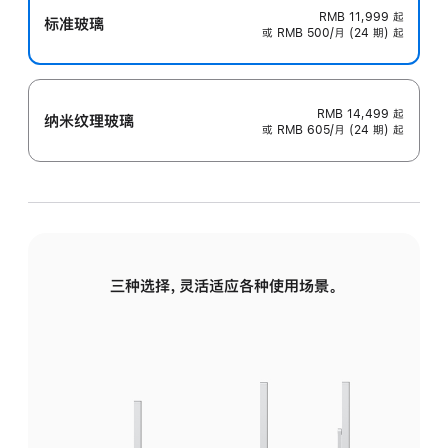
RMB 11,999
起
标准玻璃
或 RMB 500/月 (24 期) 起
RMB 14,499
起
纳米纹理玻璃
或 RMB 605/月 (24 期) 起
三种选择，灵活适应各种使用场景。
标