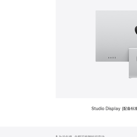
Studio Display (
网
脚