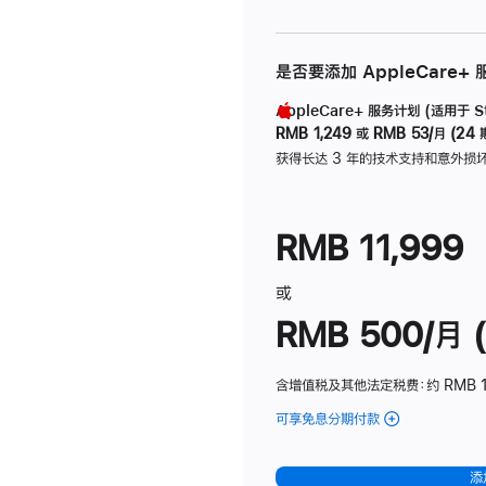
是否要添加 AppleCare+
AppleCare+ 服务计划 (适用于 Stu
RMB 1,249
或
RMB 53/月 (24 
获得长达 3 年的技术支持和意外损
RMB 11,999
或
RMB 500/月 (
含增值税及其他法定税费
：约 RMB 
可享免息分期付款
(Studio
Display
-
添