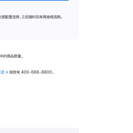
全部配置选择，之后随时回来再继续选购。
中的商品数量。
交流
(在
或致电
400-666-8800。
新
窗
口
中
打
开)