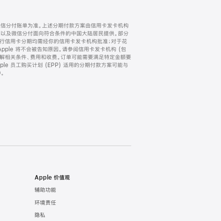
微信分付账单为准。上述分期付款方案由信用卡发卡机构
) 以及微信分付面向符合条件的中国大陆居民提供。部分
家。所有银行信用卡分期均需经你的信用卡发卡机构批准；对于花
ple 将不会被告知原因。请参阅信用卡发卡机构 (包
了解相关条件、费用和收费。订单可能需要满足特定金额要
e 员工购买计划 (EPP) 适用的分期付款方案可能与
。
Apple 价值观
辅助功能
环境责任
隐私