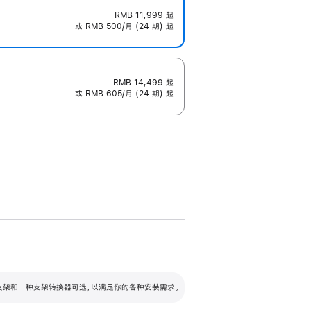
RMB 11,999
起
或 RMB 500/月 (24 期) 起
RMB 14,499
起
或 RMB 605/月 (24 期) 起
配可调倾斜度及高度的支架，额外增加 105
VESA 支架转换器
 有两种支架和一种支架转换器可选，以满足你的各种安装需求。
毫米的高度调节范围。
容的支架 (未随附)