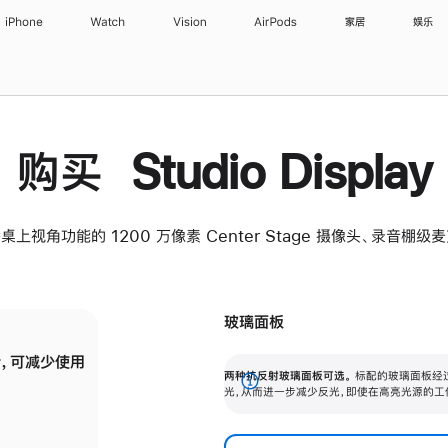
iPhone
Watch
Vision
AirPods
家居
娱乐
购买 Studio Display
桌上视角功能的 1200 万像素 Center Stage 摄像头、录音棚
玻璃面板
，可减少使用
纳米纹理玻璃面板可进一步减少反光，即使在
两种抗反射玻璃面板可选。
标配的玻璃面板经
。
有高亮光源的场所使用，也能保持出色画质。
展
光，从而进一步减少反光，即使在高亮光源的工
开