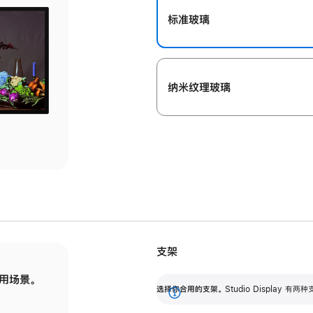
标准玻璃
纳米纹理玻璃
支架
用场景。
标配可调倾斜度的支架，提供 30 度的倾斜度
选
选择你合用的支架。
Studio Display
调节范围。
展