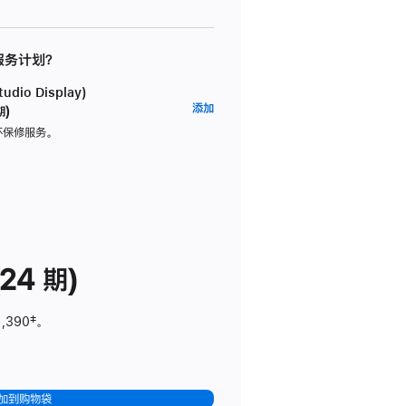
 服务计划？
dio Display)
AppleCare+
添加
期)
服
坏保修服务。
务
计
划
(适
用
于
24 期)
Studio
Display)
1,390
脚
‡。
注
加到购物袋