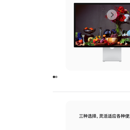
上
下
一
一
张
张
图
图
库
库
图
图
片
片
-
-
玻
玻
璃
璃
三种选择，灵活适应各种使
面
面
板
板