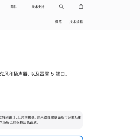
配件
技术支持
概览
技术规格
级麦克风和扬声器，以及雷雳 5 端口。
过特别设计，反光率极低。纳米纹理玻璃面板可分散反射
作场所也能保持出色画质。