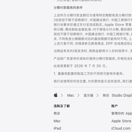
‡ 为近似值。金额可能随时间变动。
注
页
分期付款服务的条件
页
上述所示分期付款金额仅为使用特定期数免息分期付款估
脚
(包括但不限于招商银行、中国建设银行、中国工商银行
银行会要求你通过支付宝完成购买。Apple Store 零
呗分期，需经蚂蚁金服批准；对于微信分付分期，需经微信
括但不限于招商银行、中国建设银行、中国工商银行等，
求，不同免息分期期数对应的最低限额可能有所不同。上述分
上述方案不同，详情请参见教育商店、EPP 在线商店和
当商品有货并/或发货时，购物金额将计入你的信用卡、
产品按广告宣传价或标价提供分期付款服务。价格包含
此信息更新于 2026 年 7 月 30 日。
1. 重量依配置和制造工艺的不同而可能有所差异。
我们会使用你所在位置，为你更快显示送货选项。我们通过你
Mac
显示器
购买 Studio Displ
Apple
选购及了解
账户
商店
管理你的 App
Mac
Apple Stor
iPad
iCloud.com