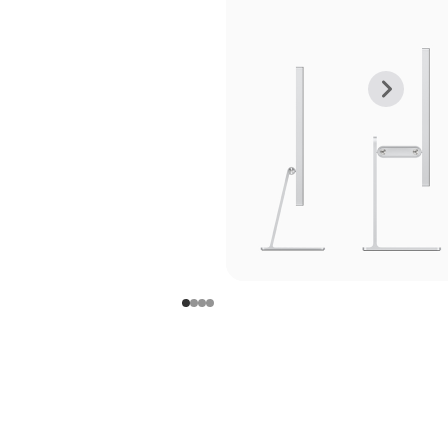
上
下
一
一
张
张
图
图
库
库
图
图
片
片
-
-
支
支
架
架