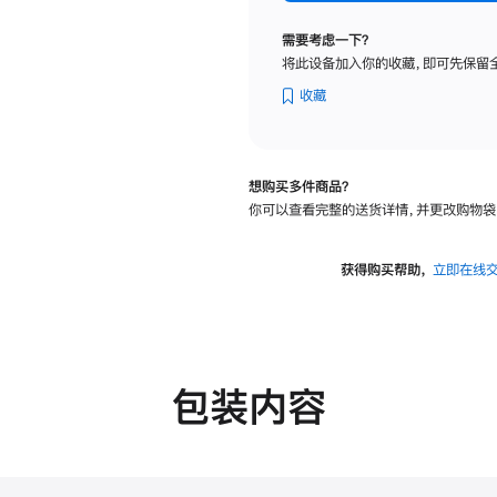
标
准
需要考虑一下？
玻
将此设备加入你的收藏，即可先保留
璃
面
收藏
板
-
可
想购买多件商品？
调
你可以查看完整的送货详情，并更改购物袋
倾
斜
度
获得购买帮助，
立即在线
的
支
架
的
分
包装内容
期
付
款
选
项)