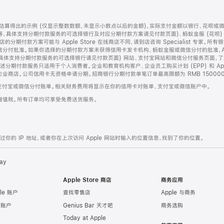
算得出的示例 (仅显示整数数额，未显示小数点以后的金额)，实际支付金额以银行、花呗或
等，具体支持分期付款服务的可选择银行及对应分期付款方案请见付款页面)、蚂蚁金服 (花呗
售店的分期付款方案可能与 Apple Store 在线商店不同，请到店咨询 Specialist 专
分付批准。如果你选择的分期付款方案未获得信用卡发卡机构、蚂蚁金服或微信分付的批准，Ap
具体支持分期付款服务的可选择银行请见付款页面) 网站、支付宝网站和微信分付服务页面，
期付款服务只适用于个人消费者。企业和教育机构客户、企业员工购买计划 (EPP) 和 Appl
企业商店。公司信用卡无资格申请分期。招商银行分期付款单笔订单最高限额为 RMB 150000
支付宝或微信分付账单。相关财务费用将显示在你的信用卡对账单、支付宝或微信账户中。
增值税。所有订单均可享受免费送货服务。
的 IP 地址，或者你在上次访问 Apple 网站时输入的位置信息，找到了你的位置。
ay
Apple Store 商店
商务应用
le 账户
查找零售店
Apple 与商务
e 账户
Genius Bar 天才吧
商务选购
Today at Apple