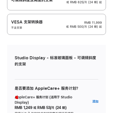
或 RMB 625/月 (24 期) 起
VESA 支架转换器
RMB 11,999
或 RMB 500/月 (24 期) 起
不含支架
Studio Display - 标准玻璃面板 - 可调倾斜度
的支架
是否要添加 AppleCare+ 服务计划？
AppleCare+ 服务计划 (适用于 Studio
AppleC
添加
Display)
服
RMB 1,249
或
RMB 53/月 (24 期)