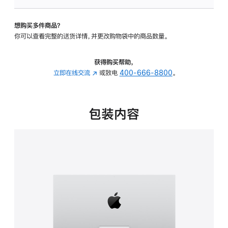
可
调
想购买多件商品？
倾
你可以查看完整的送货详情，并更改购物袋中的商品数量。
斜
度
的
获得购买帮助，
支
立即在线交流
(在
或致电
400-666-8800
。
架
新
的
窗
分
口
包装内容
期
中
付
打
款
开)
选
项)