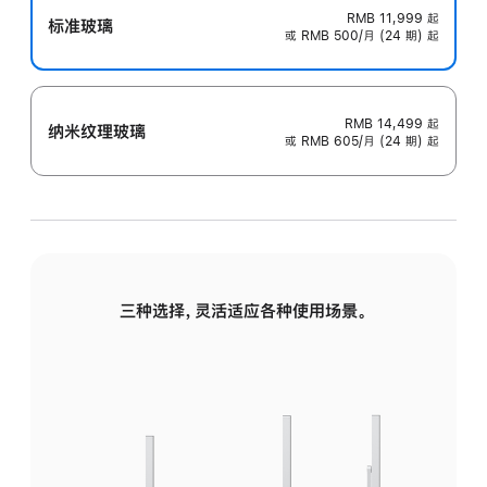
RMB 11,999
起
标准玻璃
或 RMB 500/月 (24 期) 起
RMB 14,499
起
纳米纹理玻璃
或 RMB 605/月 (24 期) 起
三种选择，灵活适应各种使用场景。
标