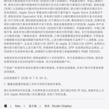
期付款方案由信用卡发卡机构 (包括但不限于招商银行、中国建设银行、中国工商银行
等，具体支持分期付款服务的可选择银行及对应分期付款方案请见付款页面)、蚂蚁金服
(花呗) 以及微信分付面向符合条件的中国大陆居民提供。部分银行会要求你通过支付
宝完成购买。Apple Store 零售店的分期付款方案可能与 Apple Store 在线商店不
同，请到店咨询 Specialist 专家。所有银行信用卡分期均需经你的信用卡发卡机构批
准；对于花呗分期，需经蚂蚁金服批准；对于微信分付分期，需经微信分付批准。如果你选
择的分期付款方案未获得信用卡发卡机构、蚂蚁金服或微信分付的批准，Apple 将不会
被告知原因。请参阅信用卡发卡机构 (包括但不限于招商银行、中国建设银行、中国工商
银行等，具体支持分期付款服务的可选择银行请见付款页面) 网站、支付宝网站和微信
分付服务页面，了解相关条件、费用和收费。订单可能需要满足特定金额要求，不同免息
分期期数对应的最低限额可能有所不同。上述分期付款服务只适用于个人消费者。企业
和教育机构客户、企业员工购买计划 (EPP) 和 Apple 员工购买计划 (EPP) 适用的分
期付款方案可能与上述方案不同，详情请参见教育商店、EPP 在线商店和企业商店。公
司信用卡无资格申请分期。招商银行分期付款单笔订单最高限额为 RMB 150000。
当商品有货并/或发货时，购物金额将计入你的信用卡、支付宝或微信分付账单。相关财
务费用将显示在你的信用卡对账单、支付宝或微信账户中。
产品按广告宣传价或标价提供分期付款服务。价格包含增值税。所有订单均可享受免费
送货服务。
此信息更新于 2026 年 7 月 30 日。
1. 重量依配置和制造工艺的不同而可能有所差异。
我们会使用你所在位置，为你更快显示送货选项。我们通过你的 IP 地址，或者你在上次
访问 Apple 网站时输入的位置信息，找到了你的位置。
Mac
显示器
购买 Studio Display