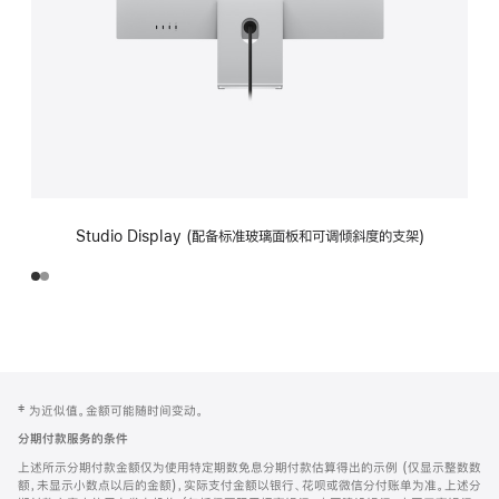
Studio Display (配备标准玻璃面板和可调倾斜度的支架)
网
脚
‡ 为近似值。金额可能随时间变动。
注
页
分期付款服务的条件
页
上述所示分期付款金额仅为使用特定期数免息分期付款估算得出的示例 (仅显示整数数
脚
额，未显示小数点以后的金额)，实际支付金额以银行、花呗或微信分付账单为准。上述分