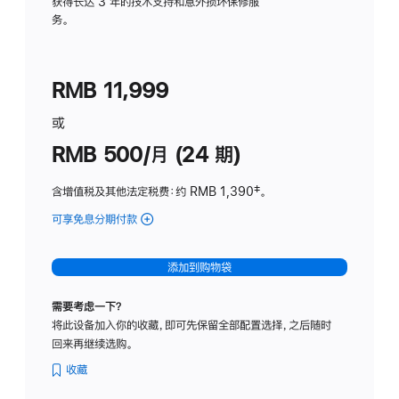
务
获得长达 3 年的技术支持和意外损坏保修服
务。
计
划
(适
RMB 11,999
用
于
或
Studio
RMB 500/月 (24 期)
Display
含增值税及其他法定税费
：约 RMB 1,390
脚
‡。
注
可享免息分期付款
(Studio
Display
-
添加到购物袋
标
准
需要考虑一下？
玻
将此设备加入你的收藏，即可先保留全部配置选择，之后随时
璃
回来再继续选购。
面
板
收藏
-