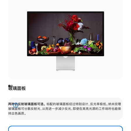
玻璃面板
两种抗反射玻璃面板可选。
标配的玻璃面板经过特别设计，反光率极低。纳米纹理
展
玻璃面板可分散反射光，从而进一步减少反光，即使在高亮光源的工作场所也能保
持出色画质。
开