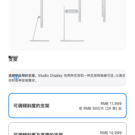
支架
选择你合用的支架。
Studio Display 有两种支架和一种支架转换器可选，以满足
展
你的各种安装需求。
开
RMB 11,999
可调倾斜度的支架
或 RMB 500/月 (24 期) 起
RMB 14,999
可调倾斜度及高‍度的支‍架