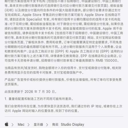
期付款方案由信用卡发卡机构 (包括但不限于招商银行、中国建设银行、中国工商银行
等，具体支持分期付款服务的可选择银行及对应分期付款方案请见付款页面)、蚂蚁金服
(花呗) 以及微信分付面向符合条件的中国大陆居民提供。部分银行会要求你通过支付
宝完成购买。Apple Store 零售店的分期付款方案可能与 Apple Store 在线商店不
同，请到店咨询 Specialist 专家。所有银行信用卡分期均需经你的信用卡发卡机构批
准；对于花呗分期，需经蚂蚁金服批准；对于微信分付分期，需经微信分付批准。如果你选
择的分期付款方案未获得信用卡发卡机构、蚂蚁金服或微信分付的批准，Apple 将不会
被告知原因。请参阅信用卡发卡机构 (包括但不限于招商银行、中国建设银行、中国工商
银行等，具体支持分期付款服务的可选择银行请见付款页面) 网站、支付宝网站和微信
分付服务页面，了解相关条件、费用和收费。订单可能需要满足特定金额要求，不同免息
分期期数对应的最低限额可能有所不同。上述分期付款服务只适用于个人消费者。企业
和教育机构客户、企业员工购买计划 (EPP) 和 Apple 员工购买计划 (EPP) 适用的分
期付款方案可能与上述方案不同，详情请参见教育商店、EPP 在线商店和企业商店。公
司信用卡无资格申请分期。招商银行分期付款单笔订单最高限额为 RMB 150000。
当商品有货并/或发货时，购物金额将计入你的信用卡、支付宝或微信分付账单。相关财
务费用将显示在你的信用卡对账单、支付宝或微信账户中。
产品按广告宣传价或标价提供分期付款服务。价格包含增值税。所有订单均可享受免费
送货服务。
此信息更新于 2026 年 7 月 30 日。
1. 重量依配置和制造工艺的不同而可能有所差异。
我们会使用你所在位置，为你更快显示送货选项。我们通过你的 IP 地址，或者你在上次
访问 Apple 网站时输入的位置信息，找到了你的位置。
Mac
显示器
购买 Studio Display