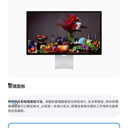
玻璃面板
两种抗反射玻璃面板可选。
标配的玻璃面板经过特别设计，反光率极低。纳米纹理
展
玻璃面板可分散反射光，从而进一步减少反光，即使在高亮光源的工作场所也能保
持出色画质。
开