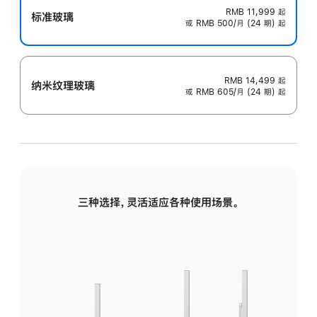
RMB 11,999
起
标准玻璃
或 RMB 500/月 (24 期) 起
RMB 14,499
起
纳米纹理玻璃
或 RMB 605/月 (24 期) 起
三种选择，灵活适应各种使用场景。
标