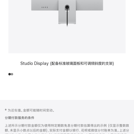
Studio Display (配备标准玻璃面板和可调倾斜度的支架)
网
脚
‡ 为近似值。金额可能随时间变动。
注
页
分期付款服务的条件
页
上述所示分期付款金额仅为使用特定期数免息分期付款估算得出的示例 (仅显示整数数
脚
额，未显示小数点以后的金额)，实际支付金额以银行、花呗或微信分付账单为准。上述分