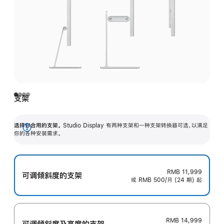
支架
选择你合用的支架。
Studio Display 有两种支架和一种支架转换器可选，以满足
展
你的各种安装需求。
开
RMB 11,999
可调倾斜度的支架
或 RMB 500/月 (24 期) 起
RMB 14,999
可调倾斜度及高‍度的支‍架