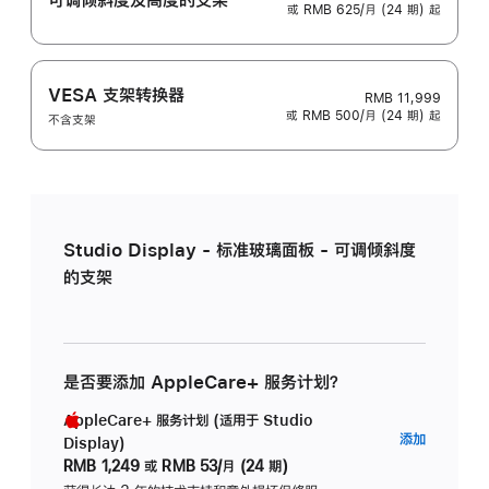
或 RMB 625/月 (24 期) 起
VESA 支架转换器
RMB 11,999
或 RMB 500/月 (24 期) 起
不含支架
Studio Display - 标准玻璃面板 - 可调倾斜度
的支架
是否要添加 AppleCare+ 服务计划？
AppleCare+ 服务计划 (适用于 Studio
AppleC
添加
Display)
服
RMB 1,249
或
RMB 53/月 (24 期)