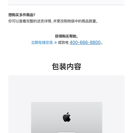
可
调
想购买多件商品？
倾
你可以查看完整的送货详情，并更改购物袋中的商品数量。
斜
度
的
获得购买帮助，
支
立即在线交流
(在
或致电
400-666-8800
。
架
新
的
窗
分
口
包装内容
期
中
付
打
款
开)
选
项)