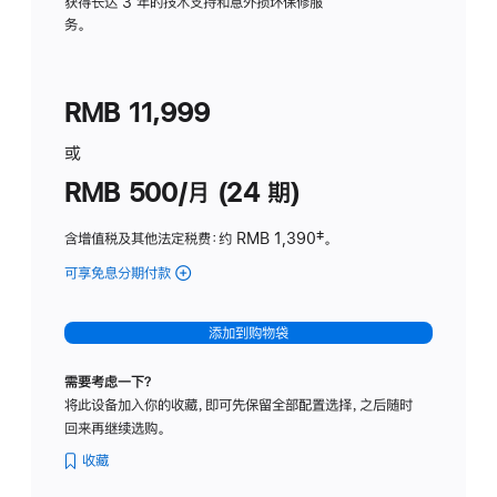
务
获得长达 3 年的技术支持和意外损坏保修服
务。
计
划
(适
RMB 11,999
用
于
或
Studio
RMB 500/月 (24 期)
Display
含增值税及其他法定税费
：约 RMB 1,390
脚
‡。
注
可享免息分期付款
(Studio
Display
-
添加到购物袋
标
准
需要考虑一下？
玻
将此设备加入你的收藏，即可先保留全部配置选择，之后随时
璃
回来再继续选购。
面
板
收藏
-