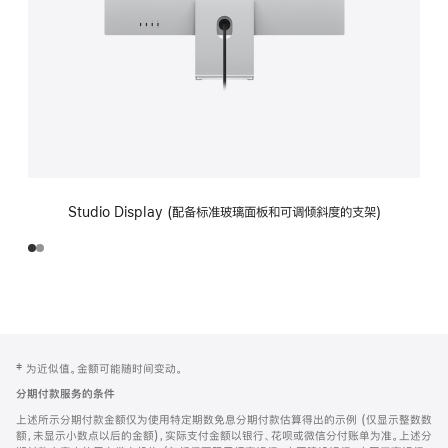
Studio Display (配备标准玻璃面板和可调倾斜度的支架)
网
脚
‡ 为近似值。金额可能随时间变动。
注
页
分期付款服务的条件
页
上述所示分期付款金额仅为使用特定期数免息分期付款估算得出的示例 (仅显示整数数
脚
额，未显示小数点以后的金额)，实际支付金额以银行、花呗或微信分付账单为准。上述分