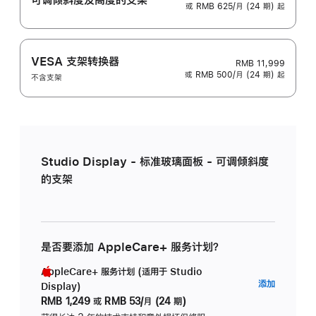
或 RMB 625/月 (24 期) 起
VESA 支架转换器
RMB 11,999
或 RMB 500/月 (24 期) 起
不含支架
Studio Display - 标准玻璃面板 - 可调倾斜度
的支架
是否要添加 AppleCare+ 服务计划？
AppleCare+ 服务计划 (适用于 Studio
AppleC
添加
Display)
服
RMB 1,249
或
RMB 53/月 (24 期)