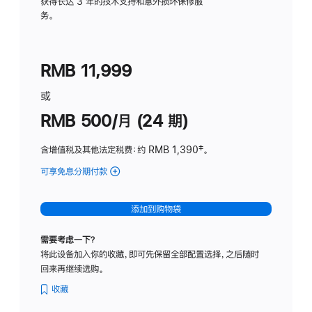
务
获得长达 3 年的技术支持和意外损坏保修服
务。
计
划
(适
RMB 11,999
用
于
或
Studio
RMB 500/月 (24 期)
Display
含增值税及其他法定税费
：约 RMB 1,390
脚
‡。
注
可享免息分期付款
(Studio
Display
-
添加到购物袋
标
准
需要考虑一下？
玻
将此设备加入你的收藏，即可先保留全部配置选择，之后随时
璃
回来再继续选购。
面
板
收藏
-