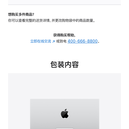
可
调
想购买多件商品？
倾
你可以查看完整的送货详情，并更改购物袋中的商品数量。
斜
度
的
获得购买帮助，
支
立即在线交流
(在
或致电
400-666-8800
。
架
新
的
窗
分
口
包装内容
期
中
付
打
款
开)
选
项)