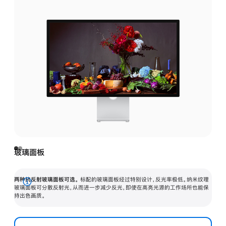
玻璃面板
两种抗反射玻璃面板可选。
标配的玻璃面板经过特别设计，反光率极低。纳米纹理
展
玻璃面板可分散反射光，从而进一步减少反光，即使在高亮光源的工作场所也能保
持出色画质。
开