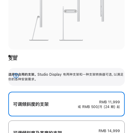
支架
选择你合用的支架。
Studio Display 有两种支架和一种支架转换器可选，以满足
展
你的各种安装需求。
开
RMB 11,999
可调倾斜度的支架
或 RMB 500/月 (24 期) 起
RMB 14,999
可调倾斜度及高‍度的支‍架