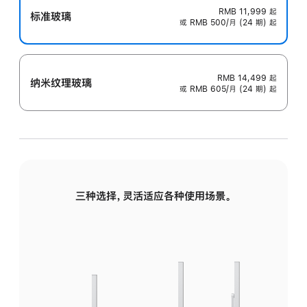
RMB 11,999
起
标准玻璃
或 RMB 500/月 (24 期) 起
RMB 14,499
起
纳米纹理玻璃
或 RMB 605/月 (24 期) 起
三种选择，灵活适应各种使用场景。
标