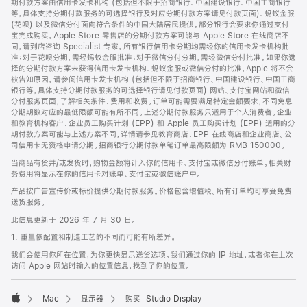
期付款方案由信用卡发卡机构 (包括但不限于招商银行、中国建设银行、中国工商银行
等，具体支持分期付款服务的可选择银行及对应分期付款方案请见付款页面)、蚂蚁金服
(花呗) 以及微信分付面向符合条件的中国大陆居民提供。部分银行会要求你通过支付
宝完成购买。Apple Store 零售店的分期付款方案可能与 Apple Store 在线商店不
同，请到店咨询 Specialist 专家。所有银行信用卡分期均需经你的信用卡发卡机构批
准；对于花呗分期，需经蚂蚁金服批准；对于微信分付分期，需经微信分付批准。如果你选
择的分期付款方案未获得信用卡发卡机构、蚂蚁金服或微信分付的批准，Apple 将不会
被告知原因。请参阅信用卡发卡机构 (包括但不限于招商银行、中国建设银行、中国工商
银行等，具体支持分期付款服务的可选择银行请见付款页面) 网站、支付宝网站和微信
分付服务页面，了解相关条件、费用和收费。订单可能需要满足特定金额要求，不同免息
分期期数对应的最低限额可能有所不同。上述分期付款服务只适用于个人消费者。企业
和教育机构客户、企业员工购买计划 (EPP) 和 Apple 员工购买计划 (EPP) 适用的分
期付款方案可能与上述方案不同，详情请参见教育商店、EPP 在线商店和企业商店。公
司信用卡无资格申请分期。招商银行分期付款单笔订单最高限额为 RMB 150000。
当商品有货并/或发货时，购物金额将计入你的信用卡、支付宝或微信分付账单。相关财
务费用将显示在你的信用卡对账单、支付宝或微信账户中。
产品按广告宣传价或标价提供分期付款服务。价格包含增值税。所有订单均可享受免费
送货服务。
此信息更新于 2026 年 7 月 30 日。
1. 重量依配置和制造工艺的不同而可能有所差异。
我们会使用你所在位置，为你更快显示送货选项。我们通过你的 IP 地址，或者你在上次
访问 Apple 网站时输入的位置信息，找到了你的位置。
Mac
显示器
购买 Studio Display