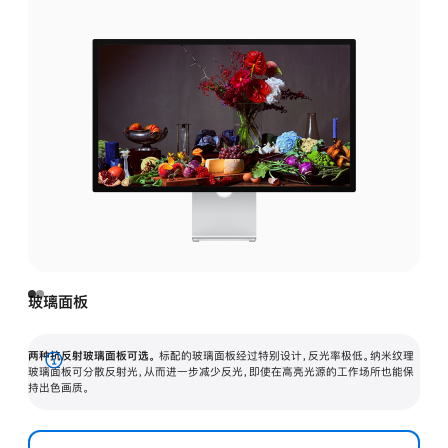
玻璃面板
两种抗反射玻璃面板可选。
标配的玻璃面板经过特别设计，反光率极低。纳米纹理
展
玻璃面板可分散反射光，从而进一步减少反光，即使在高亮光源的工作场所也能保
持出色画质。
开