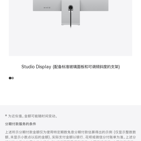
Studio Display (配备标准玻璃面板和可调倾斜度的支架)
网
脚
‡ 为近似值。金额可能随时间变动。
注
页
分期付款服务的条件
页
上述所示分期付款金额仅为使用特定期数免息分期付款估算得出的示例 (仅显示整数数
脚
额，未显示小数点以后的金额)，实际支付金额以银行、花呗或微信分付账单为准。上述分