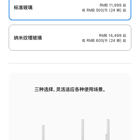
RMB 11,999
起
标准玻璃
或 RMB 500/月 (24 期) 起
RMB 14,499
起
纳米纹理玻璃
或 RMB 605/月 (24 期) 起
三种选择，灵活适应各种使用场景。
标