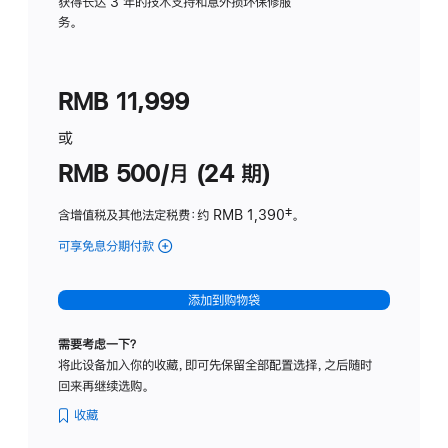
务
获得长达 3 年的技术支持和意外损坏保修服
务。
计
划
(适
RMB 11,999
用
于
或
Studio
RMB 500/月 (24 期)
Display
含增值税及其他法定税费
：约 RMB 1,390
脚
‡。
注
可享免息分期付款
(Studio
Display
-
添加到购物袋
标
准
需要考虑一下？
玻
将此设备加入你的收藏，即可先保留全部配置选择，之后随时
璃
回来再继续选购。
面
板
收藏
-