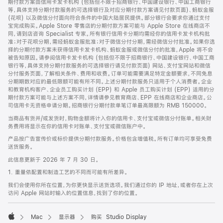
期付款方案由信用卡发卡机构 (包括但不限于招商银行、中国建设银行、中国工商银行
等，具体支持分期付款服务的可选择银行及对应分期付款方案请见付款页面)、蚂蚁金服
(花呗) 以及微信分付面向符合条件的中国大陆居民提供。部分银行会要求你通过支付
宝完成购买。Apple Store 零售店的分期付款方案可能与 Apple Store 在线商店不
同，请到店咨询 Specialist 专家。所有银行信用卡分期均需经你的信用卡发卡机构批
准；对于花呗分期，需经蚂蚁金服批准；对于微信分付分期，需经微信分付批准。如果你选
择的分期付款方案未获得信用卡发卡机构、蚂蚁金服或微信分付的批准，Apple 将不会
被告知原因。请参阅信用卡发卡机构 (包括但不限于招商银行、中国建设银行、中国工商
银行等，具体支持分期付款服务的可选择银行请见付款页面) 网站、支付宝网站和微信
分付服务页面，了解相关条件、费用和收费。订单可能需要满足特定金额要求，不同免息
分期期数对应的最低限额可能有所不同。上述分期付款服务只适用于个人消费者。企业
和教育机构客户、企业员工购买计划 (EPP) 和 Apple 员工购买计划 (EPP) 适用的分
期付款方案可能与上述方案不同，详情请参见教育商店、EPP 在线商店和企业商店。公
司信用卡无资格申请分期。招商银行分期付款单笔订单最高限额为 RMB 150000。
当商品有货并/或发货时，购物金额将计入你的信用卡、支付宝或微信分付账单。相关财
务费用将显示在你的信用卡对账单、支付宝或微信账户中。
产品按广告宣传价或标价提供分期付款服务。价格包含增值税。所有订单均可享受免费
送货服务。
此信息更新于 2026 年 7 月 30 日。
1. 重量依配置和制造工艺的不同而可能有所差异。
我们会使用你所在位置，为你更快显示送货选项。我们通过你的 IP 地址，或者你在上次
访问 Apple 网站时输入的位置信息，找到了你的位置。
Mac
显示器
购买 Studio Display