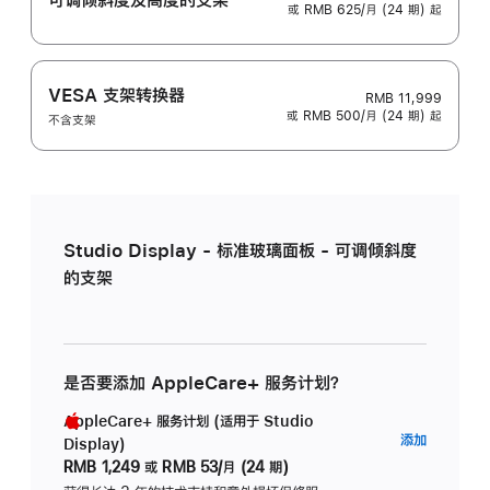
或 RMB 625/月 (24 期) 起
VESA 支架转换器
RMB 11,999
或 RMB 500/月 (24 期) 起
不含支架
Studio Display - 标准玻璃面板 - 可调倾斜度
的支架
是否要添加 AppleCare+ 服务计划？
AppleCare+ 服务计划 (适用于 Studio
AppleC
添加
Display)
服
RMB 1,249
或
RMB 53/月 (24 期)