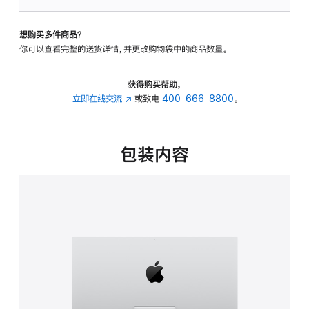
可
调
想购买多件商品？
倾
你可以查看完整的送货详情，并更改购物袋中的商品数量。
斜
度
的
获得购买帮助，
支
立即在线交流
(在
或致电
400-666-8800
。
架
新
的
窗
分
口
包装内容
期
中
付
打
款
开)
选
项)