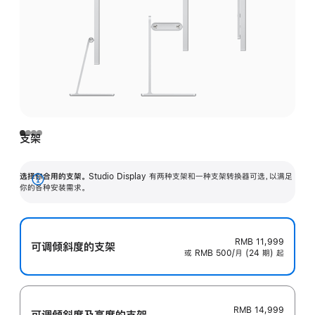
支架
选择你合用的支架。
Studio Display 有两种支架和一种支架转换器可选，以满足
展
你的各种安装需求。
开
RMB 11,999
可调倾斜度的支架
或 RMB 500/月 (24 期) 起
RMB 14,999
可调倾斜度及高‍度的支‍架