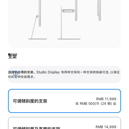
支架
选择你合用的支架。
Studio Display 有两种支架和一种支架转换器可选，以满足
展
你的各种安装需求。
开
RMB 11,999
可调倾斜度的支架
或 RMB 500/月 (24 期) 起
RMB 14,999
可调倾斜度及高‍度的支‍架