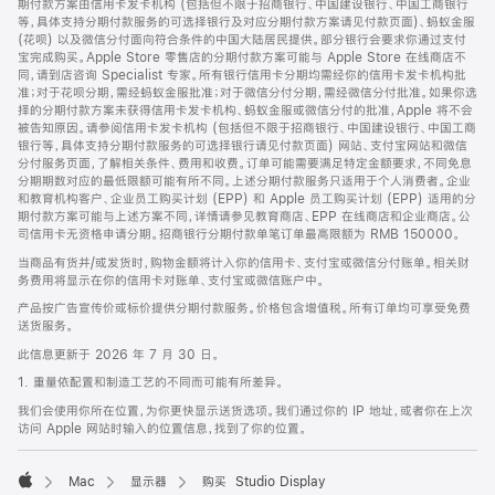
期付款方案由信用卡发卡机构 (包括但不限于招商银行、中国建设银行、中国工商银行
等，具体支持分期付款服务的可选择银行及对应分期付款方案请见付款页面)、蚂蚁金服
(花呗) 以及微信分付面向符合条件的中国大陆居民提供。部分银行会要求你通过支付
宝完成购买。Apple Store 零售店的分期付款方案可能与 Apple Store 在线商店不
同，请到店咨询 Specialist 专家。所有银行信用卡分期均需经你的信用卡发卡机构批
准；对于花呗分期，需经蚂蚁金服批准；对于微信分付分期，需经微信分付批准。如果你选
择的分期付款方案未获得信用卡发卡机构、蚂蚁金服或微信分付的批准，Apple 将不会
被告知原因。请参阅信用卡发卡机构 (包括但不限于招商银行、中国建设银行、中国工商
银行等，具体支持分期付款服务的可选择银行请见付款页面) 网站、支付宝网站和微信
分付服务页面，了解相关条件、费用和收费。订单可能需要满足特定金额要求，不同免息
分期期数对应的最低限额可能有所不同。上述分期付款服务只适用于个人消费者。企业
和教育机构客户、企业员工购买计划 (EPP) 和 Apple 员工购买计划 (EPP) 适用的分
期付款方案可能与上述方案不同，详情请参见教育商店、EPP 在线商店和企业商店。公
司信用卡无资格申请分期。招商银行分期付款单笔订单最高限额为 RMB 150000。
当商品有货并/或发货时，购物金额将计入你的信用卡、支付宝或微信分付账单。相关财
务费用将显示在你的信用卡对账单、支付宝或微信账户中。
产品按广告宣传价或标价提供分期付款服务。价格包含增值税。所有订单均可享受免费
送货服务。
此信息更新于 2026 年 7 月 30 日。
1. 重量依配置和制造工艺的不同而可能有所差异。
我们会使用你所在位置，为你更快显示送货选项。我们通过你的 IP 地址，或者你在上次
访问 Apple 网站时输入的位置信息，找到了你的位置。
Mac
显示器
购买 Studio Display