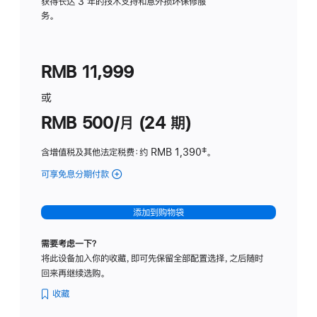
务
获得长达 3 年的技术支持和意外损坏保修服
务。
计
划
(适
RMB 11,999
用
于
或
Studio
RMB 500/月 (24 期)
Display
含增值税及其他法定税费
：约 RMB 1,390
脚
‡。
注
可享免息分期付款
(Studio
Display
-
添加到购物袋
标
准
需要考虑一下？
玻
将此设备加入你的收藏，即可先保留全部配置选择，之后随时
璃
回来再继续选购。
面
板
收藏
-