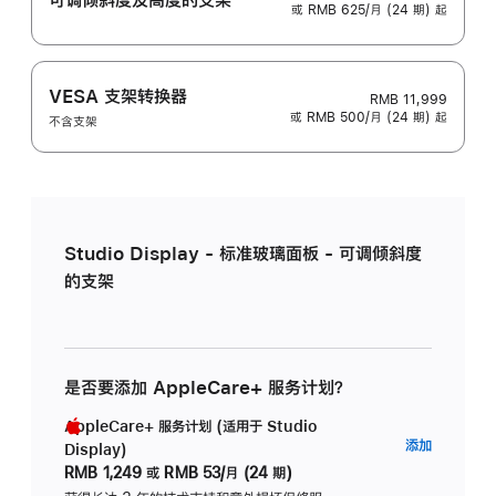
或 RMB 625/月 (24 期) 起
VESA 支架转换器
RMB 11,999
或 RMB 500/月 (24 期) 起
不含支架
Studio Display - 标准玻璃面板 - 可调倾斜度
的支架
是否要添加 AppleCare+ 服务计划？
AppleCare+ 服务计划 (适用于 Studio
AppleC
添加
Display)
服
RMB 1,249
或
RMB 53/月 (24 期)