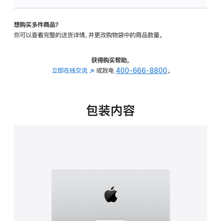
可
调
想购买多件商品？
倾
你可以查看完整的送货详情，并更改购物袋中的商品数量。
斜
度
的
获得购买帮助，
支
立即在线交流
(在
或致电
400-666-8800
。
架
新
的
窗
分
口
包装内容
期
中
付
打
款
开)
选
项)