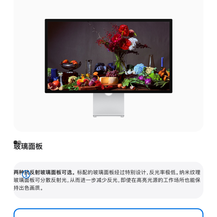
玻璃面板
两种抗反射玻璃面板可选。
标配的玻璃面板经过特别设计，反光率极低。纳米纹理
展
玻璃面板可分散反射光，从而进一步减少反光，即使在高亮光源的工作场所也能保
持出色画质。
开