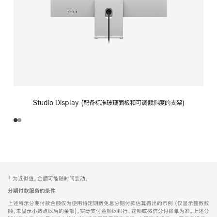
Studio Display (配备标准玻璃面板和可调倾斜度的支架)
网
脚
‡ 为近似值。金额可能随时间变动。
注
页
分期付款服务的条件
页
上述所示分期付款金额仅为使用特定期数免息分期付款估算得出的示例 (仅显示整数数
脚
额，未显示小数点以后的金额)，实际支付金额以银行、花呗或微信分付账单为准。上述分