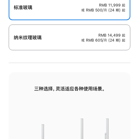
RMB 11,999
起
标准玻璃
或 RMB 500/月 (24 期) 起
RMB 14,499
起
纳米纹理玻璃
或 RMB 605/月 (24 期) 起
三种选择，灵活适应各种使用场景。
标